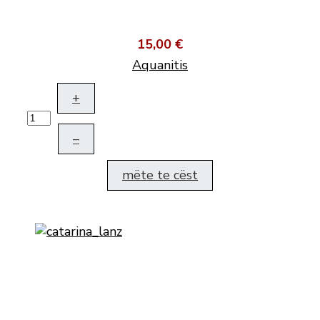
15,00 €
Aquanitis
+
–
mëte te cëst