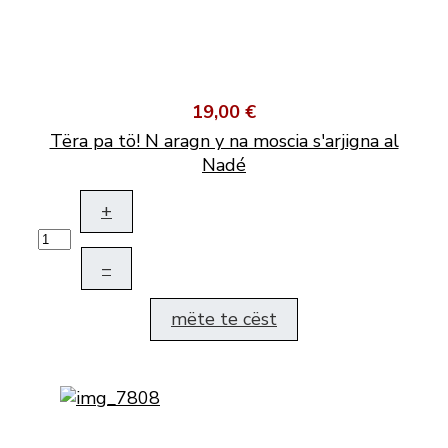
19,00 €
Tëra pa tö! N aragn y na moscia s'arjigna al
Nadé
+
–
mëte te cëst