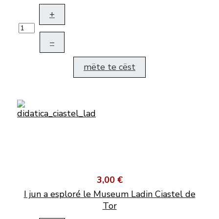
+
–
mëte te cëst
3,00 €
I jun a esploré le Museum Ladin Ciastel de
Tor