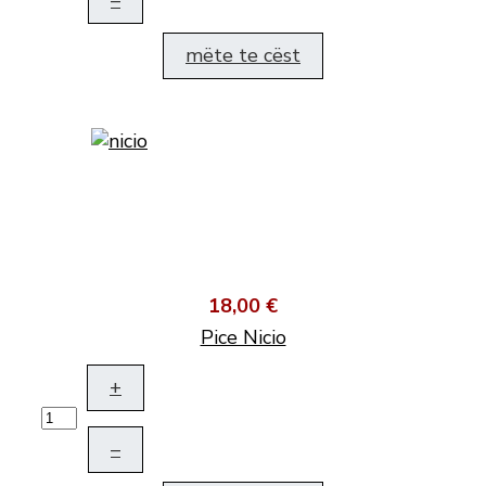
–
mëte te cëst
18,00 €
Pice Nicio
+
–