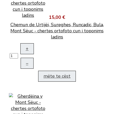
15,00 €
Chemun de Urtijëi, Sureghes, Runcadic, Bula,
Mont Sëuc - chertes ortofoto cun i toponims
ladins
+
–
mëte te cëst