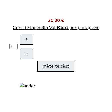
20,00 €
Curs de ladin dla Val Badia por prinzipianc
+
–
mëte te cëst