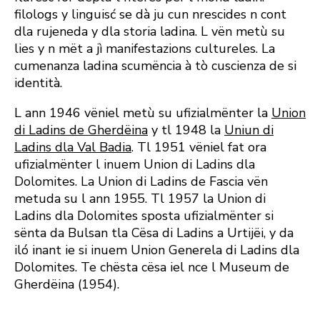
filologs y linguisć se dà ju cun nrescides n cont
dla rujeneda y dla storia ladina. L vën metù su
lies y n mët a jì manifestazions cultureles. La
cumenanza ladina scumëncia à tò cuscienza de si
identità.
L ann 1946 vëniel metù su ufizialmënter la
Union
di Ladins de Gherdëina
y tl 1948 la
Uniun di
Ladins dla Val Badia
. Tl 1951 vëniel fat ora
ufizialmënter l inuem Union di Ladins dla
Dolomites. La Union di Ladins de Fascia vën
metuda su l ann 1955. Tl 1957 la Union di
Ladins dla Dolomites sposta ufizialmënter si
sënta da Bulsan tla Cësa di Ladins a Urtijëi, y da
iló inant ie si inuem Union Generela di Ladins dla
Dolomites. Te chësta cësa iel nce l Museum de
Gherdëina (1954).