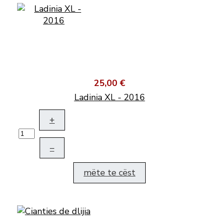
25,00 €
Ladinia XL - 2016
+
–
mëte te cëst