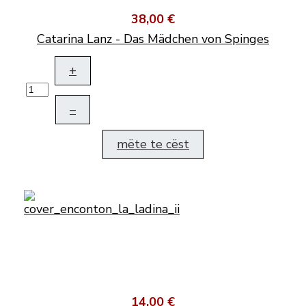
38,00 €
Catarina Lanz - Das Mädchen von Spinges
+
–
mëte te cëst
14,00 €