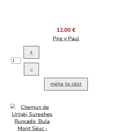
12,00 €
Pire y Paul
+
–
mëte te cëst