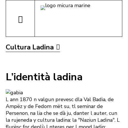
Cultura Ladina
L’identità ladina
L ann 1870 n valgun prevesc dla Val Badia, de
Ampëz y de Fedom mët su, tl seminar de
Persenon, na lia che se dà ju, danter l auter, cun
la rujeneda y cultura ladina: la "Naziun Ladina". L
flurësc for deplù l nteres per l mond ladin: