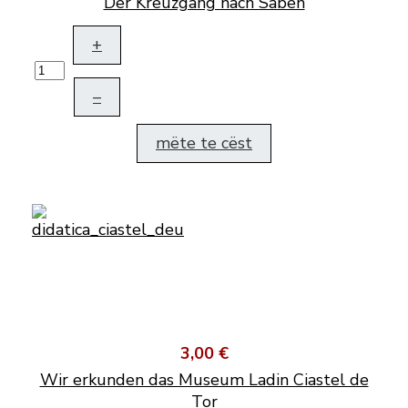
Der Kreuzgang nach Säben
+
–
mëte te cëst
3,00 €
Wir erkunden das Museum Ladin Ciastel de
Tor