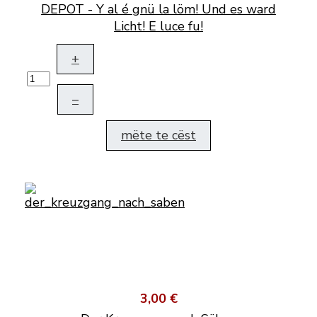
DEPOT - Y al é gnü la löm! Und es ward
Licht! E luce fu!
+
–
mëte te cëst
3,00 €