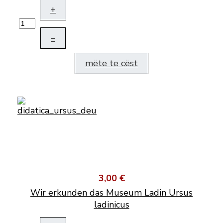
+
–
mëte te cëst
3,00 €
Wir erkunden das Museum Ladin Ursus
ladinicus