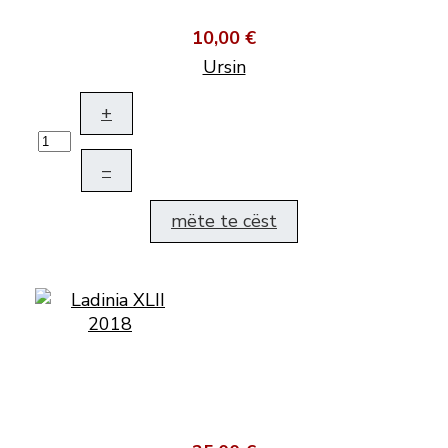
10,00 €
Ursin
+
–
mëte te cëst