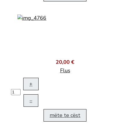
20,00 €
Flus
+
–
mëte te cëst