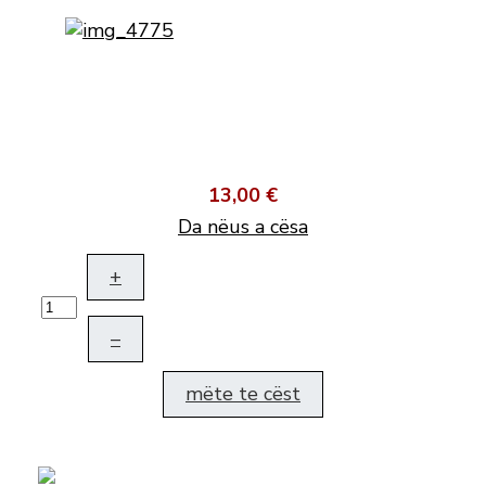
13,00 €
Da nëus a cësa
+
–
mëte te cëst