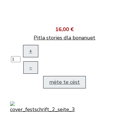
16,00 €
Pitla stories dla bonanuet
+
–
mëte te cëst