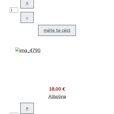
+
–
mëte te cëst
18,00 €
Albolina
+