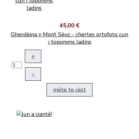
45,00 €
Gherdëina y Mont Sëuc - chertes ortofoto cun
i toponims ladins
+
–
mëte te cëst