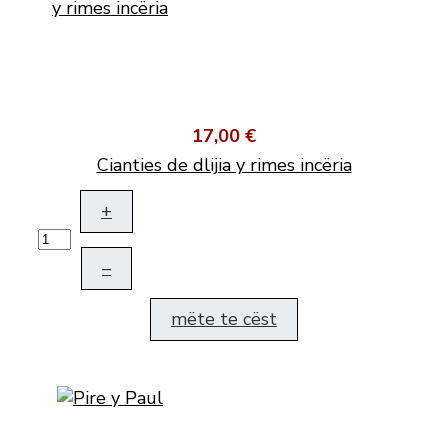
17,00 €
Cianties de dlijia y rimes incëria
+
–
mëte te cëst