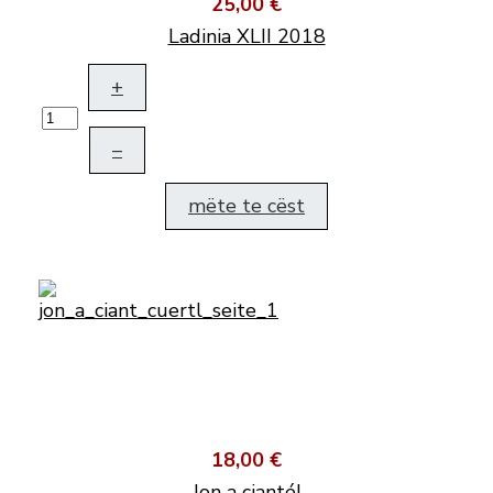
25,00 €
Ladinia XLII 2018
+
–
mëte te cëst
18,00 €
Jon a cianté!