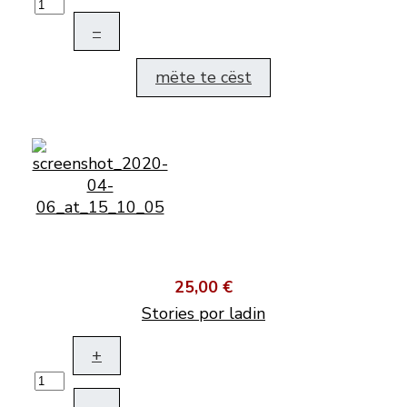
–
mëte te cëst
25,00 €
Stories por ladin
+