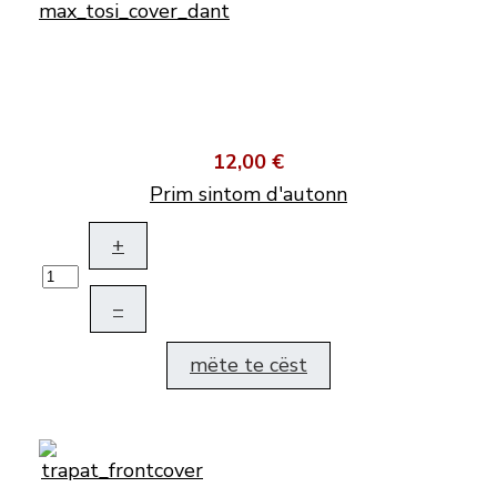
12,00 €
Prim sintom d'autonn
+
–
mëte te cëst