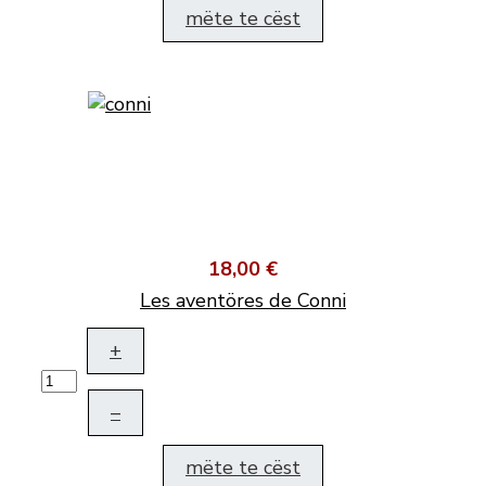
mëte te cëst
18,00 €
Les aventöres de Conni
+
–
mëte te cëst