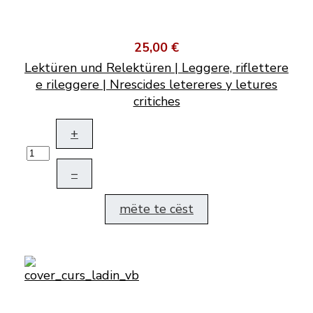
25,00 €
Lektüren und Relektüren | Leggere, riflettere
e rileggere | Nrescides letereres y letures
critiches
+
–
mëte te cëst