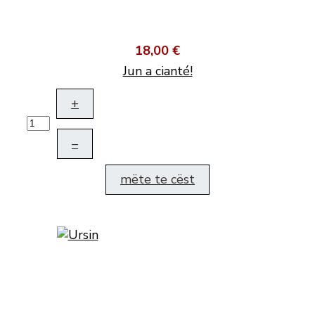
18,00 €
Jun a cianté!
+
–
mëte te cëst