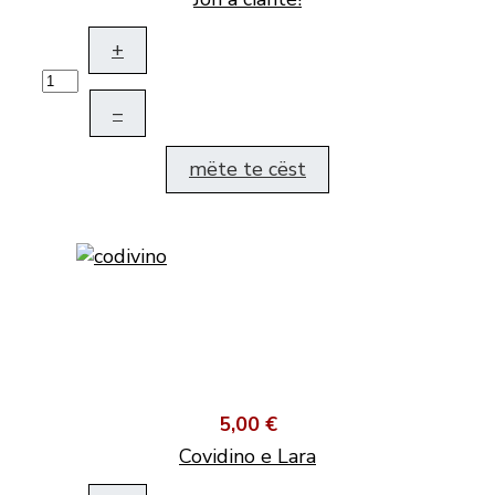
+
–
mëte te cëst
5,00 €
Covidino e Lara