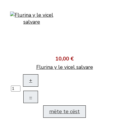
10,00 €
Flurina y le vicel salvare
+
–
mëte te cëst