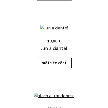
18,00 €
Jun a cianté!
mëte te cëst