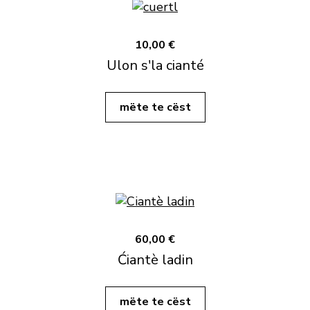
10,00 €
Ulon s'la cianté
mëte te cëst
60,00 €
Ćiantè ladin
mëte te cëst