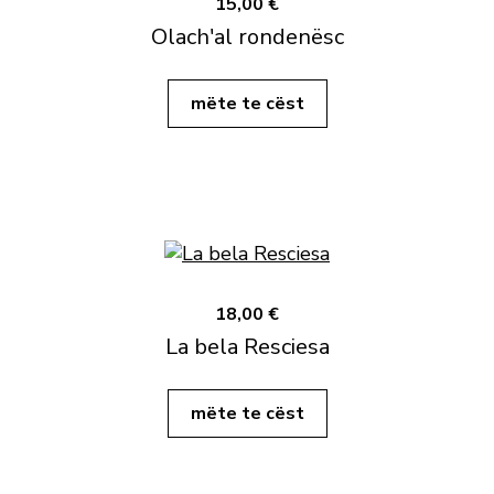
15,00 €
Olach'al rondenësc
mëte te cëst
18,00 €
La bela Resciesa
mëte te cëst