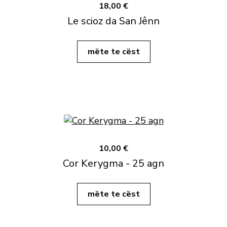
18,00 €
Le scioz da San Jênn
mëte te cëst
10,00 €
Cor Kerygma - 25 agn
mëte te cëst