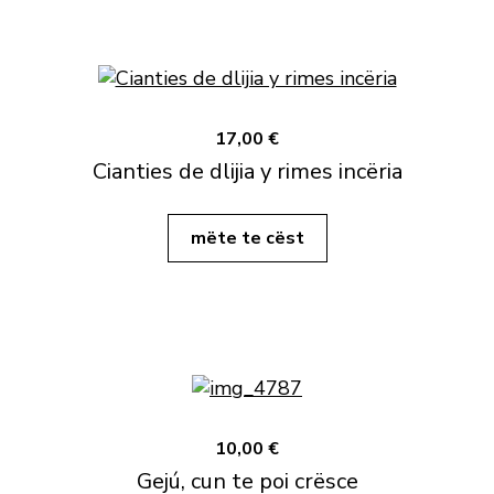
17,00 €
Cianties de dlijia y rimes incëria
mëte te cëst
10,00 €
Gejú, cun te poi crësce