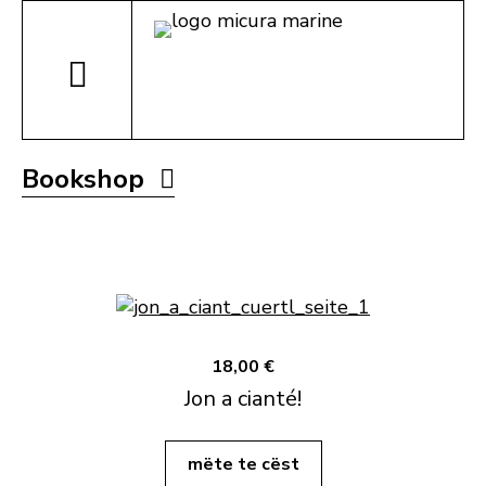
Bookshop
18,00 €
Jon a cianté!
mëte te cëst