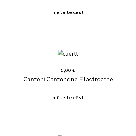
mëte te cëst
5,00 €
Canzoni Canzoncine Filastrocche
mëte te cëst