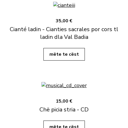
35,00 €
Cianté ladin - Cianties sacrales por cors tl
ladin dla Val Badia
mëte te cëst
15,00 €
Chë picia stria - CD
mëte te cëst