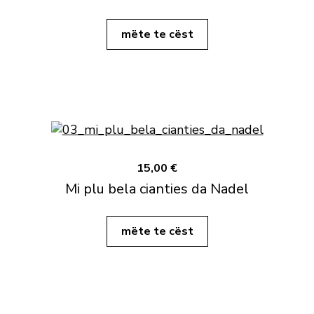
mëte te cëst
15,00 €
Mi plu bela cianties da Nadel
mëte te cëst