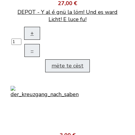
27,00 €
DEPOT - Y al é gnü la löm! Und es ward
Licht! E luce fu!
+
–
mëte te cëst