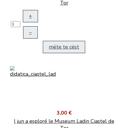
Tor
+
–
mëte te cëst
3,00 €
I jun a esploré le Museum Ladin Ciastel de