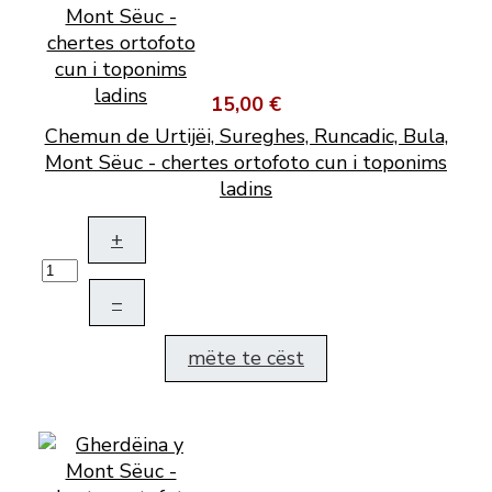
15,00 €
Chemun de Urtijëi, Sureghes, Runcadic, Bula,
Mont Sëuc - chertes ortofoto cun i toponims
ladins
+
–
mëte te cëst