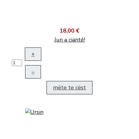
18,00 €
Jun a cianté!
+
–
mëte te cëst