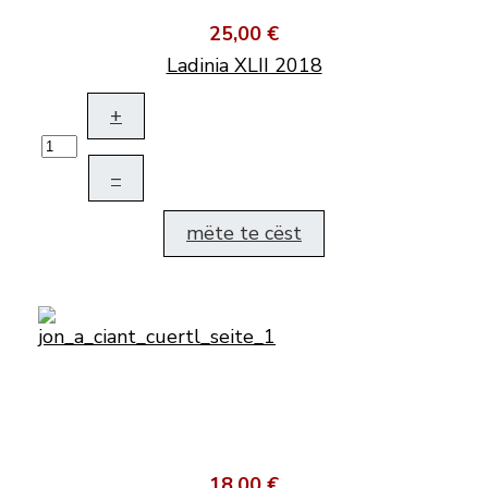
25,00 €
Ladinia XLII 2018
+
–
mëte te cëst
18,00 €