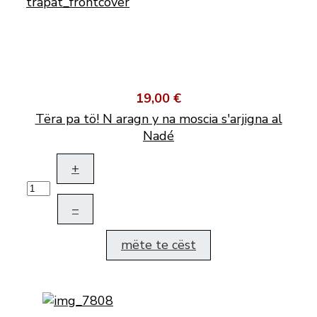
19,00 €
Tëra pa tö! N aragn y na moscia s'arjigna al
Nadé
+
–
mëte te cëst