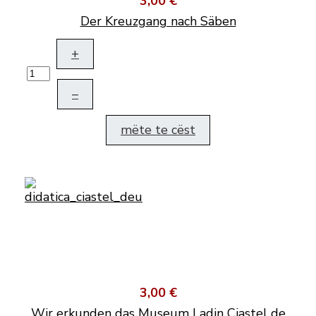
3,00 €
Der Kreuzgang nach Säben
+
–
mëte te cëst
3,00 €
Wir erkunden das Museum Ladin Ciastel de