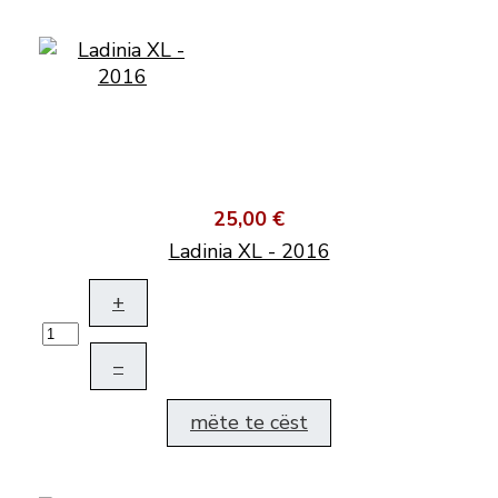
25,00 €
Ladinia XL - 2016
+
–
mëte te cëst