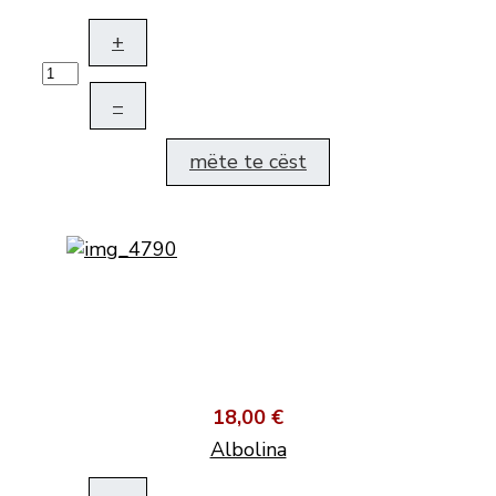
+
–
mëte te cëst
18,00 €
Albolina