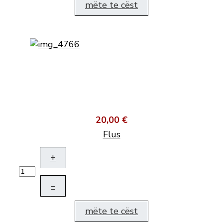
mëte te cëst
20,00 €
Flus
+
–
mëte te cëst