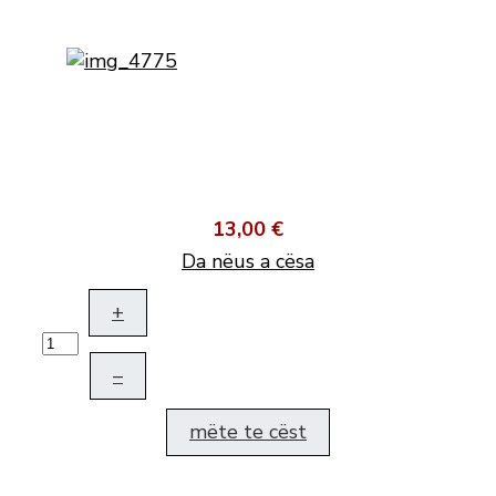
13,00 €
Da nëus a cësa
+
–
mëte te cëst