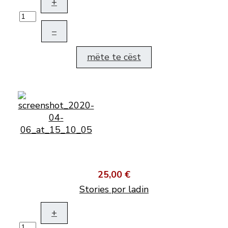
+
–
mëte te cëst
25,00 €
Stories por ladin
+