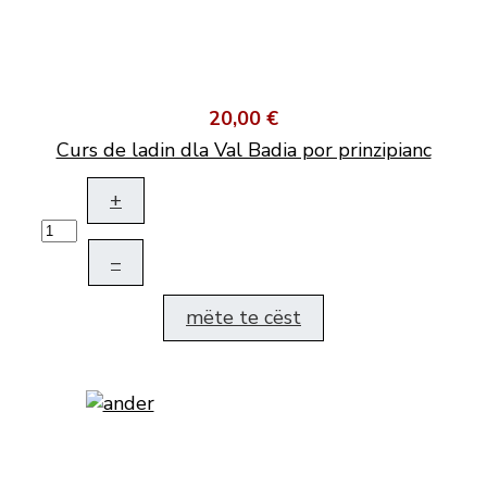
20,00 €
Curs de ladin dla Val Badia por prinzipianc
+
–
mëte te cëst