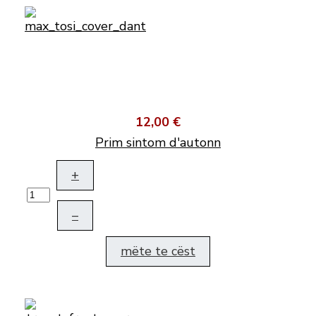
12,00 €
Prim sintom d'autonn
+
–
mëte te cëst