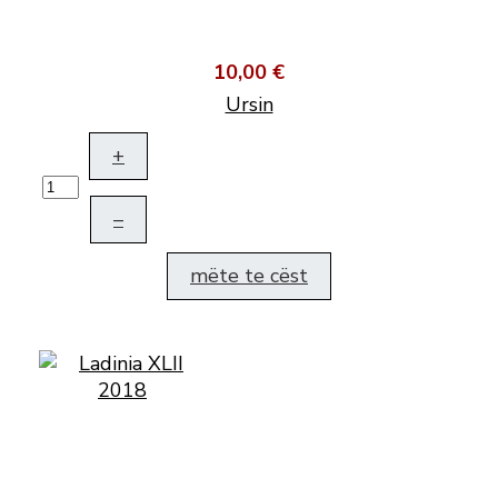
10,00 €
Ursin
+
–
mëte te cëst