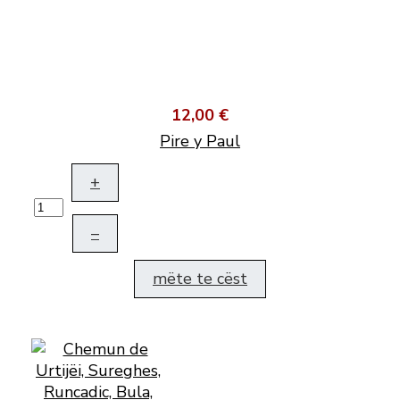
12,00 €
Pire y Paul
+
–
mëte te cëst