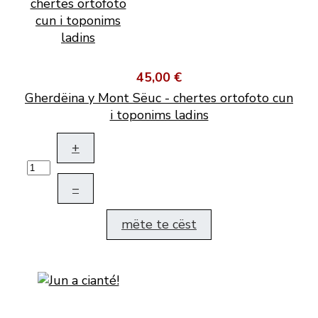
45,00 €
Gherdëina y Mont Sëuc - chertes ortofoto cun
i toponims ladins
+
–
mëte te cëst