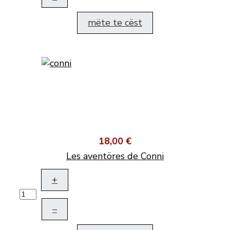
mëte te cëst
18,00 €
Les aventöres de Conni
+
–