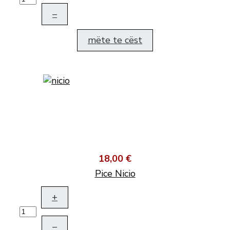
–
mëte te cëst
18,00 €
Pice Nicio
+
–