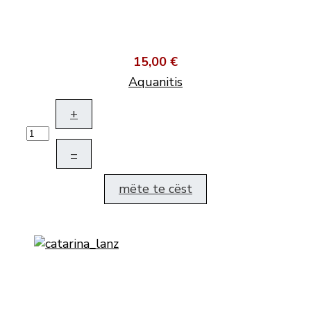
15,00 €
Aquanitis
+
–
mëte te cëst