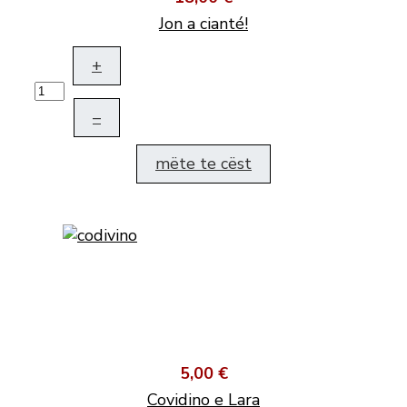
Jon a cianté!
+
–
mëte te cëst
5,00 €
Covidino e Lara