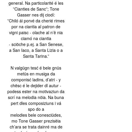
general. Na particolarité é les
”Cianties de Sanc”; Tone
Gasser nes dij ciodí:
”Chiló ái porvé da cherié rimes
por na ciantia al patron de
vigni paisc - olache al n’ê nia
ciamó na ciantia
- sciöche p.ej. a San Senese,
a San Iaco, a Santa Lizia o a
Santa Tarina.”
N valgügn tesć é bele gnüs
metüs en musiga da
componisć ladins, d’atri - y
chësc é le dejider dl autur -
podess ester na motivaziun da
scrí na melodia nöia. Na buna
pert dles composiziuns i vá
spo do a
melodies bele conesciüdes,
mo Tone Gasser prezisëia
ch’ara se trata dainré ma de