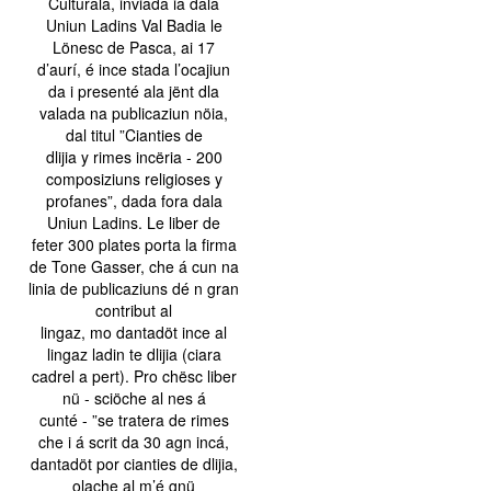
Culturala, inviada ia dala
Uniun Ladins Val Badia le
Lönesc de Pasca, ai 17
d’aurí, é ince stada l’ocajiun
da i presenté ala jënt dla
valada na publicaziun nöia,
dal titul ”Cianties de
dlijia y rimes incëria - 200
composiziuns religioses y
profanes”, dada fora dala
Uniun Ladins. Le liber de
feter 300 plates porta la firma
de Tone Gasser, che á cun na
linia de publicaziuns dé n gran
contribut al
lingaz, mo dantadöt ince al
lingaz ladin te dlijia (ciara
cadrel a pert). Pro chësc liber
nü - sciöche al nes á
cunté - ”se tratera de rimes
che i á scrit da 30 agn incá,
dantadöt por cianties de dlijia,
olache al m’é gnü