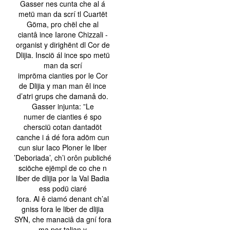
Gasser nes cunta che al á
metü man da scrí tl Cuartët
Göma, pro chël che al
ciantâ ince Iarone Chizzali -
organist y dirighënt dl Cor de
Dlijia. Insciö ál ince spo metü
man da scrí
impröma cianties por le Cor
de Dlijia y man man êl ince
d’atri grups che damanâ do.
Gasser injunta: ”Le
numer de cianties é spo
chersciü cotan dantadöt
canche i á dé fora adöm cun
cun siur Iaco Ploner le liber
’Deboriada’, ch’i orôn publiché
sciöche ejëmpl de co che n
liber de dlijia por la Val Badia
ess podü ciaré
fora. Al ê ciamó denant ch’al
gniss fora le liber de dlijia
SYN, che manaciâ da gní fora
ma por talian y