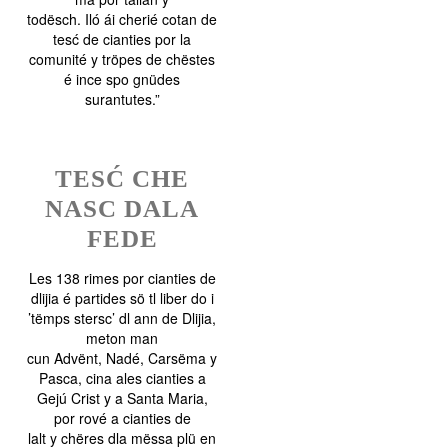
todësch. Iló ái cherié cotan de
tesć de cianties por la
comunité y tröpes de chëstes
é ince spo gnüdes
surantutes.”
TESĆ CHE
NASC DALA
FEDE
Les 138 rimes por cianties de
dlijia é partides sö tl liber do i
’tëmps stersc’ dl ann de Dlijia,
meton man
cun Advënt, Nadé, Carsëma y
Pasca, cina ales cianties a
Gejú Crist y a Santa Maria,
por rové a cianties de
lalt y chëres dla mëssa plü en