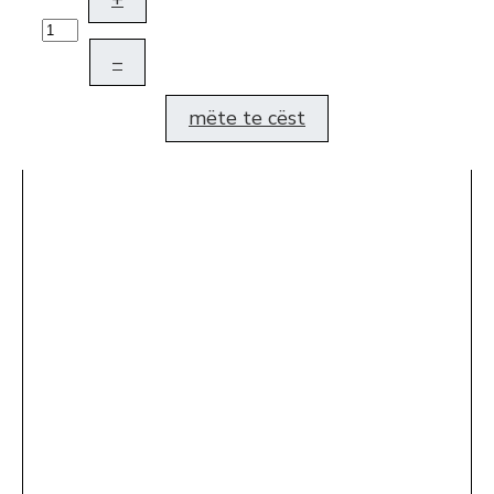
–
mëte te cëst