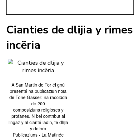
Cianties de dlijia y rimes
incëria
A San Martin de Tor él gnü
presenté na publicaziun nöia
de Tone Gasser: na racoiüda
de 200
composiziuns religioses y
profanes. N bel contribut al
lingaz y al cianté ladin, te dlijia
y defora
Publicaziuns - La Matinée