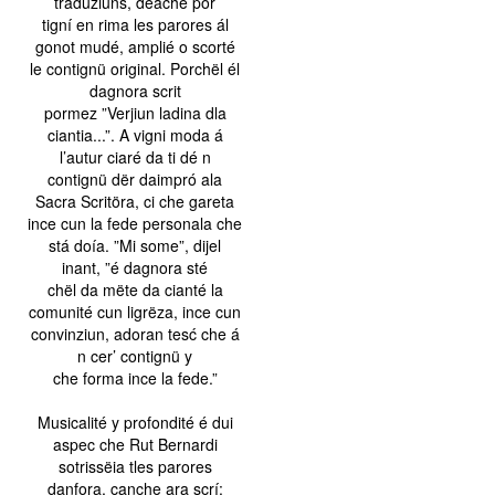
traduziuns, deache por
tigní en rima les parores ál
gonot mudé, amplié o scorté
le contignü original. Porchël él
dagnora scrit
pormez ”Verjiun ladina dla
ciantia...”. A vigni moda á
l’autur ciaré da ti dé n
contignü dër daimpró ala
Sacra Scritöra, ci che gareta
ince cun la fede personala che
stá doía. ”Mi some”, dijel
inant, ”é dagnora sté
chël da mëte da cianté la
comunité cun ligrëza, ince cun
convinziun, adoran tesć che á
n cer’ contignü y
che forma ince la fede.”
Musicalité y profondité é dui
aspec che Rut Bernardi
sotrissëia tles parores
danfora, canche ara scrí: