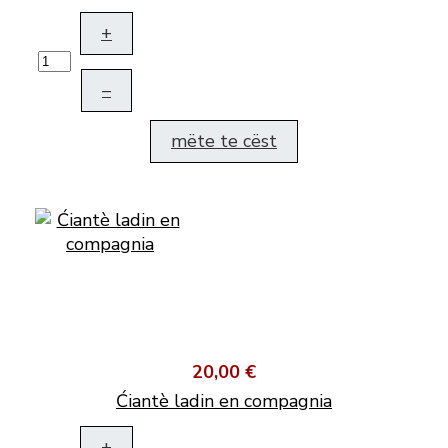
+
–
mëte te cëst
20,00 €
Ćiantè ladin en compagnia
+