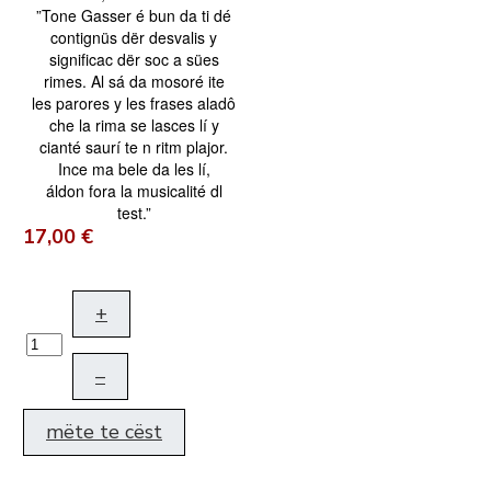
”Tone Gasser é bun da ti dé
contignüs dër desvalis y
significac dër soc a sües
rimes. Al sá da mosoré ite
les parores y les frases aladô
che la rima se lasces lí y
cianté saurí te n ritm plajor.
Ince ma bele da les lí,
áldon fora la musicalité dl
test.”
17,00 €
+
–
mëte te cëst