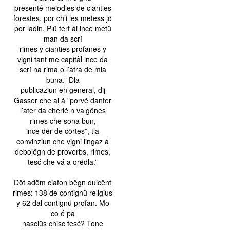
presenté melodies de cianties
forestes, por ch’i les metess jö
por ladin. Plü tert ái ince metü
man da scrí
rimes y cianties profanes y
vigni tant me capitâl ince da
scrí na rima o l’atra de mia
buna.” Dla
publicaziun en general, dij
Gasser che al á ”porvé danter
l’ater da cherié n valgönes
rimes che sona bun,
ince dër de cörtes”, tla
convinziun che vigni lingaz á
debojëgn de proverbs, rimes,
tesć che vá a orëdla.”
Döt adöm ciafon bëgn duicënt
rimes: 138 de contignü religius
y 62 dal contignü profan. Mo
co é pa
nasciüs chisc tesć? Tone