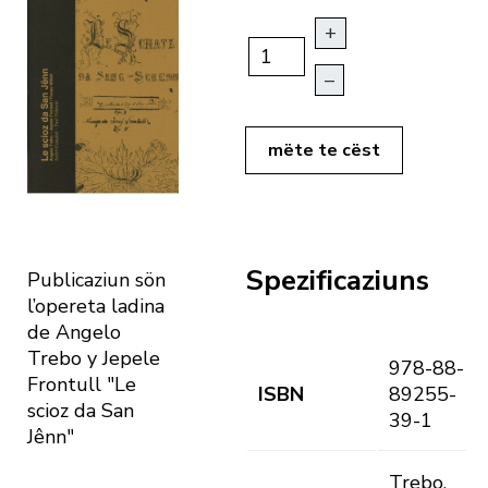
+
–
mëte te cëst
Spezificaziuns
Publicaziun sön
l’opereta ladina
de Angelo
Trebo y Jepele
978-88-
Frontull "Le
ISBN
89255-
scioz da San
39-1
Jênn"
Trebo,