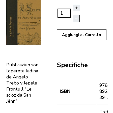
+
–
Aggiungi al Carrello
Specifiche
Publicaziun sön
l’opereta ladina
de Angelo
Trebo y Jepele
978-8
Frontull "Le
ISBN
89255
scioz da San
39-1
Jênn"
Trebo,