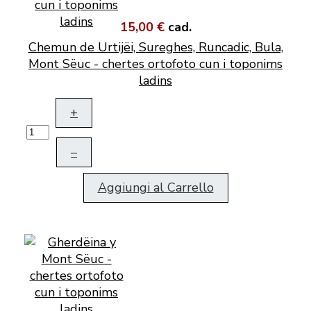
15,00 €
cad.
Chemun de Urtijëi, Sureghes, Runcadic, Bula,
Mont Sëuc - chertes ortofoto cun i toponims
ladins
+
–
Aggiungi al Carrello