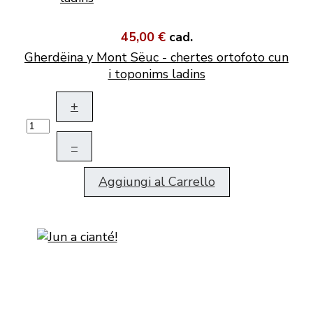
45,00 €
cad.
Gherdëina y Mont Sëuc - chertes ortofoto cun
i toponims ladins
+
–
Aggiungi al Carrello