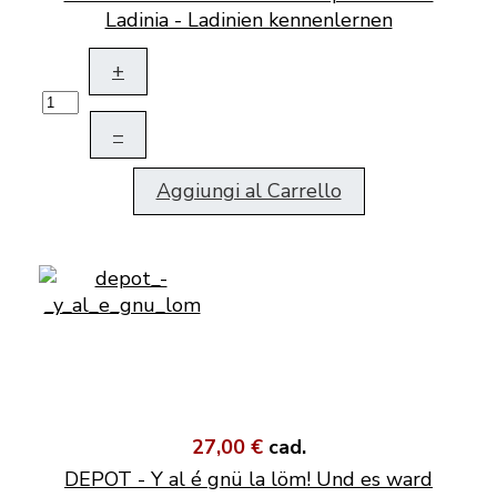
Ladinia - Ladinien kennenlernen
+
–
Aggiungi al Carrello
27,00 €
cad.
DEPOT - Y al é gnü la löm! Und es ward