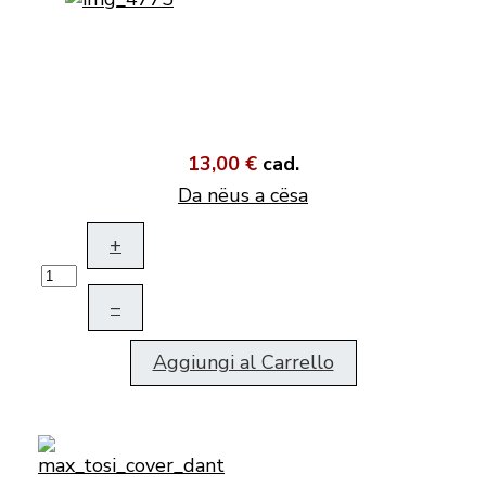
13,00 €
cad.
Da nëus a cësa
+
–
Aggiungi al Carrello