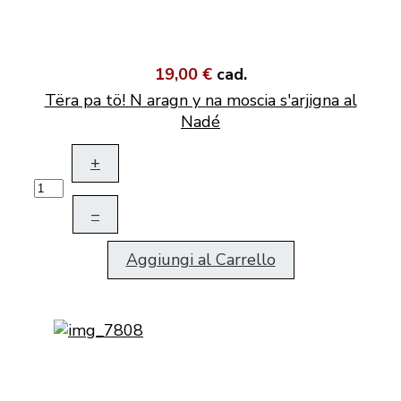
19,00 €
cad.
Tëra pa tö! N aragn y na moscia s'arjigna al
Nadé
+
–
Aggiungi al Carrello