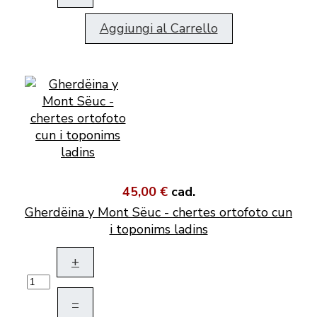
Aggiungi al Carrello
45,00 €
cad.
Gherdëina y Mont Sëuc - chertes ortofoto cun
i toponims ladins
+
–