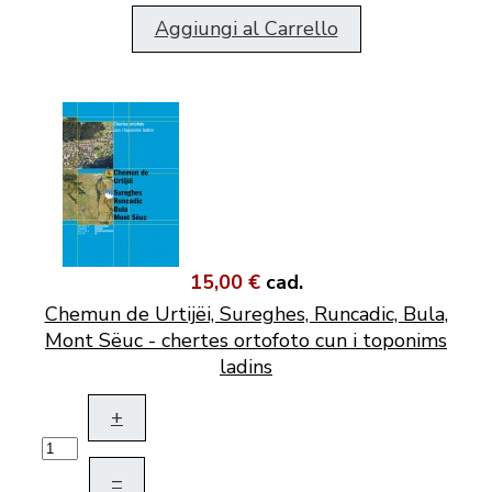
Aggiungi al Carrello
15,00 €
cad.
Chemun de Urtijëi, Sureghes, Runcadic, Bula,
Mont Sëuc - chertes ortofoto cun i toponims
ladins
+
–