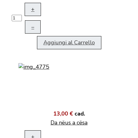
+
–
Aggiungi al Carrello
13,00 €
cad.
Da nëus a cësa
+