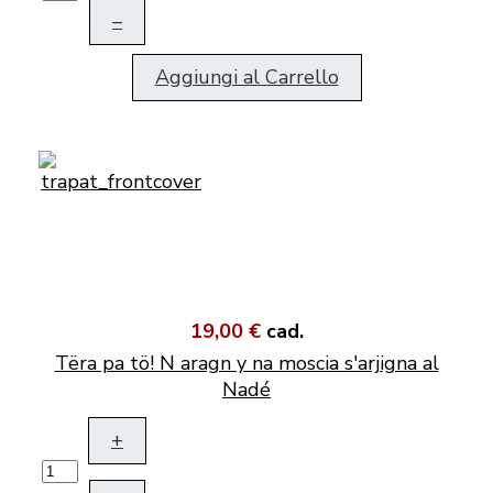
–
Aggiungi al Carrello
19,00 €
cad.
Tëra pa tö! N aragn y na moscia s'arjigna al
Nadé
+