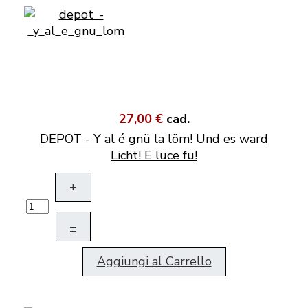
27,00 €
cad.
DEPOT - Y al é gnü la löm! Und es ward
Licht! E luce fu!
+
–
Aggiungi al Carrello