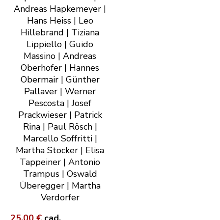
Andreas Hapkemeyer |
Hans Heiss | Leo
Hillebrand | Tiziana
Lippiello | Guido
Massino | Andreas
Oberhofer | Hannes
Obermair | Günther
Pallaver | Werner
Pescosta | Josef
Prackwieser | Patrick
Rina | Paul Rösch |
Marcello Soffritti |
Martha Stocker | Elisa
Tappeiner | Antonio
Trampus | Oswald
Überegger | Martha
Verdorfer
25,00 €
cad.