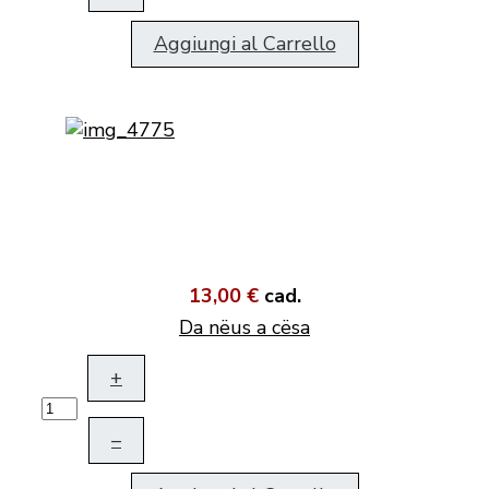
Aggiungi al Carrello
13,00 €
cad.
Da nëus a cësa
+
–