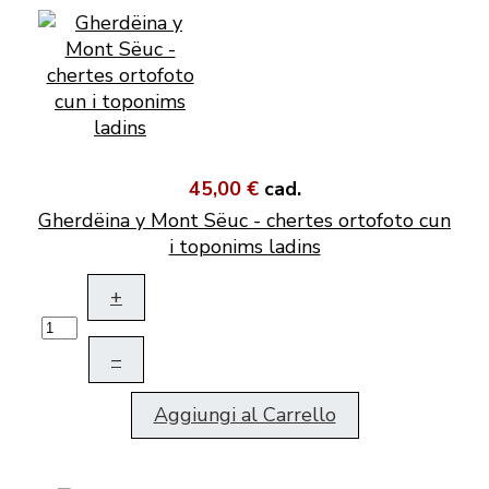
45,00 €
cad.
Gherdëina y Mont Sëuc - chertes ortofoto cun
i toponims ladins
+
–
Aggiungi al Carrello