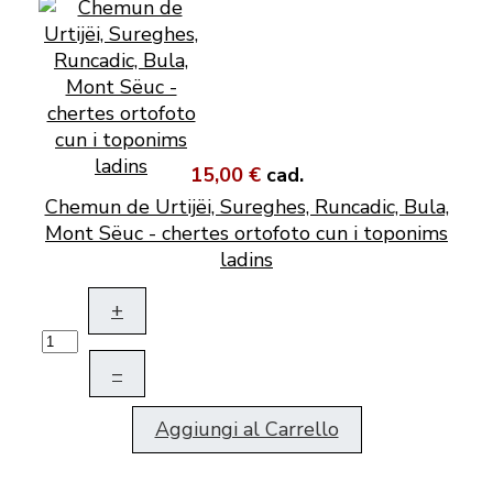
15,00 €
cad.
Chemun de Urtijëi, Sureghes, Runcadic, Bula,
Mont Sëuc - chertes ortofoto cun i toponims
ladins
+
–
Aggiungi al Carrello