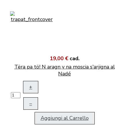
19,00 €
cad.
Tëra pa tö! N aragn y na moscia s'arjigna al
Nadé
+
–
Aggiungi al Carrello