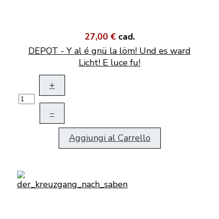
27,00 €
cad.
DEPOT - Y al é gnü la löm! Und es ward
Licht! E luce fu!
+
–
Aggiungi al Carrello