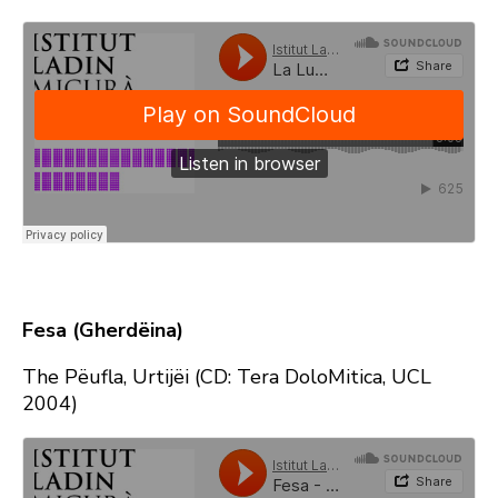
Fesa (Gherdëina)
The Pëufla, Urtijëi (CD: Tera DoloMitica, UCL
2004)