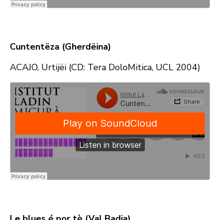
Cuntentëza (Gherdëina)
ACAJO, Urtijëi (CD: Tera DoloMitica, UCL 2004)
Le blues é por tè (Val Badia)