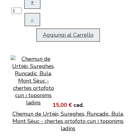
+
–
Aggiungi al Carrello
15,00 €
cad.
Chemun de Urtijëi, Sureghes, Runcadic, Bula,
Mont Sëuc - chertes ortofoto cun i toponims
ladins