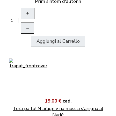
Prim sintom d'autonn
+
–
Aggiungi al Carrello
19,00 €
cad.
Tëra pa tö! N aragn y na moscia s'arjigna al
Nadé