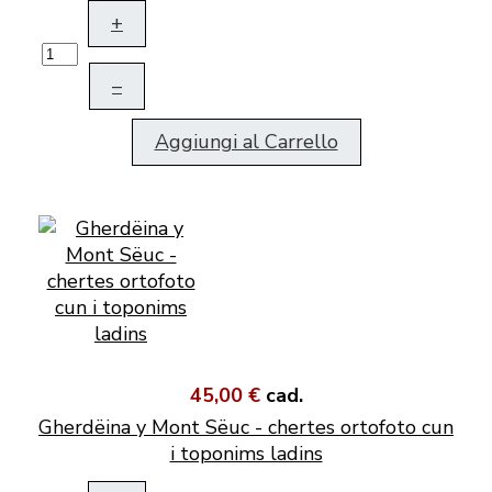
+
–
Aggiungi al Carrello
45,00 €
cad.
Gherdëina y Mont Sëuc - chertes ortofoto cun
i toponims ladins