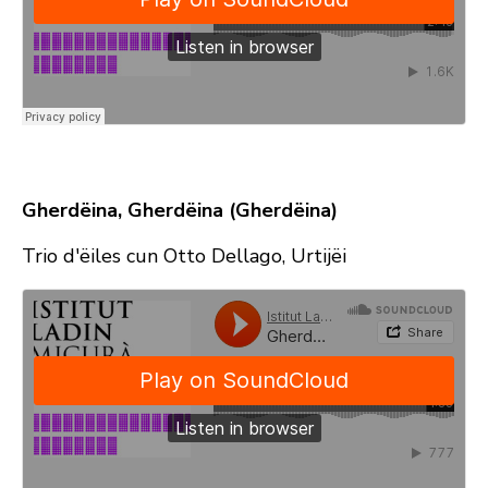
Gherdëina, Gherdëina (Gherdëina)
Trio d'ëiles cun Otto Dellago, Urtijëi