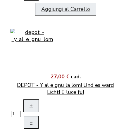
Aggiungi al Carrello
27,00 €
cad.
DEPOT - Y al é gnü la löm! Und es ward
Licht! E luce fu!
+
–