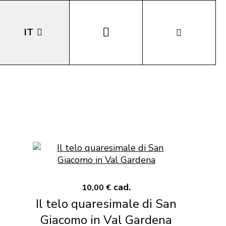
IT
EN
DE
LA
cad.
10,00 €
Il telo quaresimale di San
Giacomo in Val Gardena