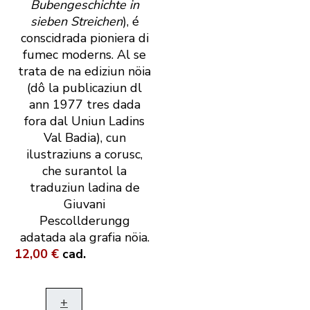
Bubengeschichte in
sieben Streichen
), é
conscidrada pioniera di
fumec moderns. Al se
trata de na ediziun nöia
(dô la publicaziun dl
ann 1977 tres dada
fora dal Uniun Ladins
Val Badia), cun
ilustraziuns a corusc,
che surantol la
traduziun ladina de
Giuvani
Pescollderungg
adatada ala grafia nöia.
12,00 €
cad.
+