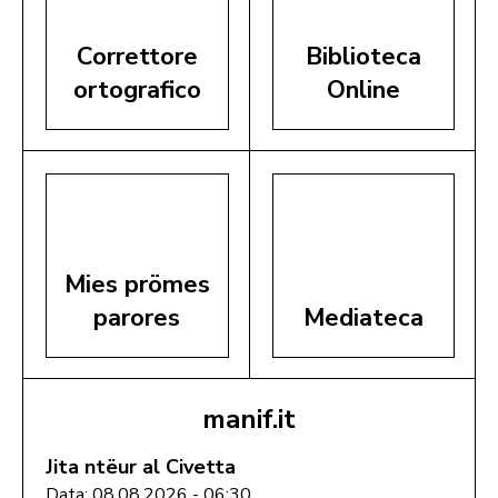
Correttore
Biblioteca
ortografico
Online
Mies prömes
parores
Mediateca
manif.it
Jita ntëur al Civetta
Data: 08.08.2026 - 06:30