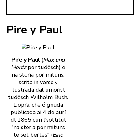
Pire y Paul
Pire y Paul
(
Max und
Moritz
por tudësch) é
na storia por mituns,
scrita in versc y
ilustrada dal umorist
tudësch Wilhelm Bush.
L'opra, che é gnüda
publicada ai 4 de aurí
dl 1865 cun l'sottitul
"na storia por mituns
te set bertes" (
Eine