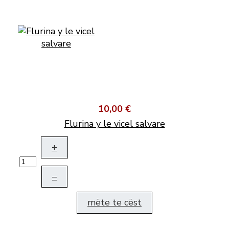
10,00 €
Flurina y le vicel salvare
+
–
mëte te cëst