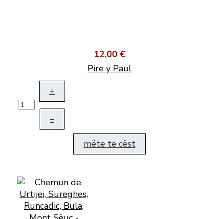
12,00 €
Pire y Paul
+
–
mëte te cëst