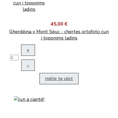
45,00 €
Gherdëina y Mont Sëuc - chertes ortofoto cun
i toponims ladins
+
–
mëte te cëst