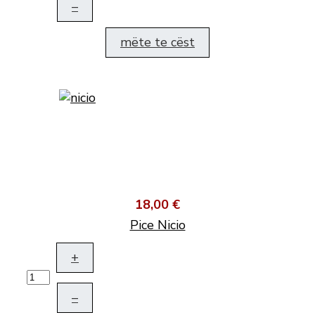
–
mëte te cëst
18,00 €
Pice Nicio
+
–