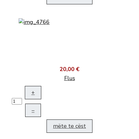
20,00 €
Flus
+
–
mëte te cëst