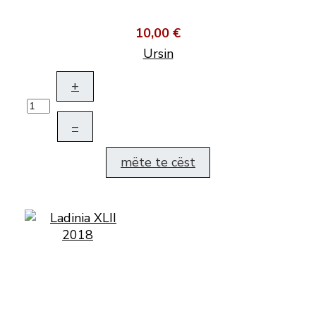
10,00 €
Ursin
+
–
mëte te cëst