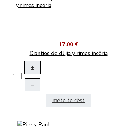
17,00 €
Cianties de dlijia y rimes incëria
+
–
mëte te cëst