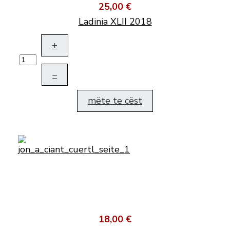
25,00 €
Ladinia XLII 2018
+
–
mëte te cëst
18,00 €