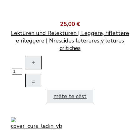
25,00 €
Lektüren und Relektüren | Leggere, riflettere
e rileggere | Nrescides letereres y letures
critiches
+
–
mëte te cëst