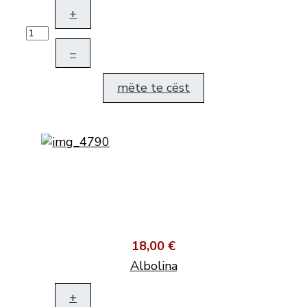
+
–
mëte te cëst
18,00 €
Albolina
+