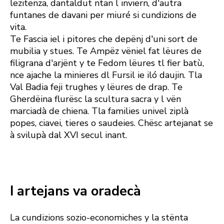
lezitënza, dantaldut ntan l inviern, d'autra
funtanes de davani per miuré si cundizions de
vita.
Te Fascia iel i pitores che depënj d'uni sort de
mubilia y stues. Te Ampëz vëniel fat lëures de
filigrana d'arjënt y te Fedom lëures tl fier batù,
nce ajache la minieres dl Fursil ie iló daujin. Tla
Val Badia feji trughes y lëures de drap. Te
Gherdëina flurësc la scultura sacra y l vën
marciadà de chiena. Tla families univel ziplà
popes, ciavei, tieres o saudeies. Chësc artejanat se
à svilupà dal XVI secul inant.
I artejans va oradecà
La cundizions sozio-economiches y la stënta