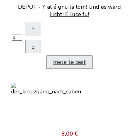
DEPOT - Y al é gnü la löm! Und es ward
Licht! E luce fu!
+
–
mëte te cëst
3,00 €