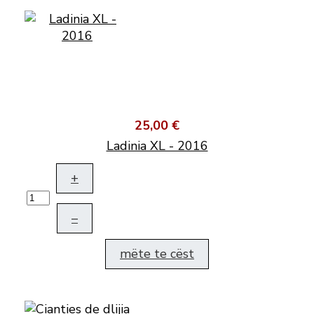
25,00 €
Ladinia XL - 2016
+
–
mëte te cëst