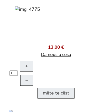
13,00 €
Da nëus a cësa
+
–
mëte te cëst