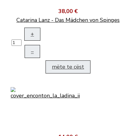
38,00 €
Catarina Lanz - Das Mädchen von Spinges
+
–
mëte te cëst