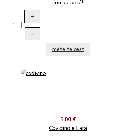
Jon a cianté!
+
–
mëte te cëst
5,00 €
Covidino e Lara