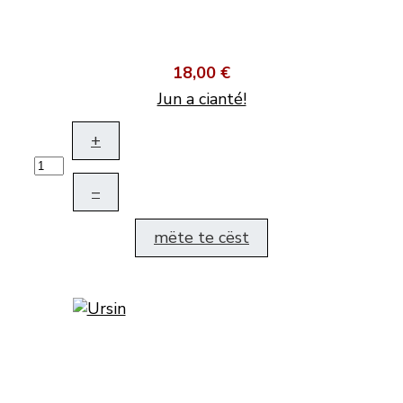
18,00 €
Jun a cianté!
+
–
mëte te cëst