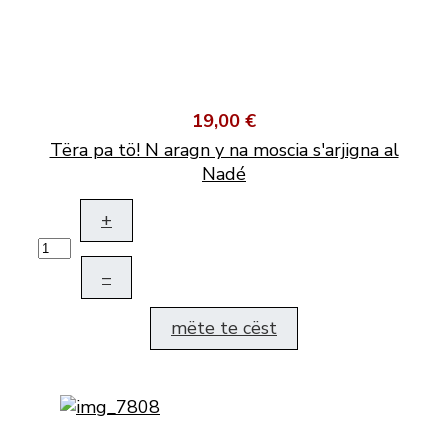
19,00 €
Tëra pa tö! N aragn y na moscia s'arjigna al
Nadé
+
–
mëte te cëst