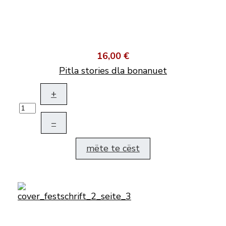
16,00 €
Pitla stories dla bonanuet
+
–
mëte te cëst