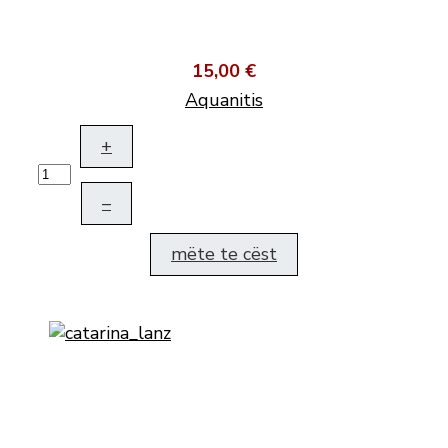
15,00 €
Aquanitis
+
–
mëte te cëst