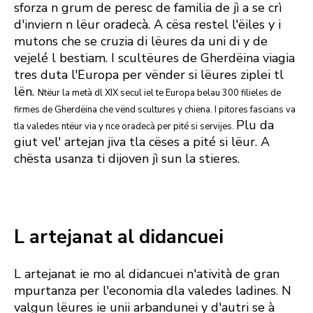
sforza n grum de peresc de familia de jì a se crì
d'inviern n lëur oradecà. A cësa restel l'ëiles y i
mutons che se cruzia di lëures da uni di y de
vejelé l bestiam. I scultëures de Gherdëina viagia
tres duta l'Europa per vënder si lëures ziplei tl
lën.
Ntëur la metà dl XIX secul iel te Europa belau 300 filieles de
firmes de Gherdëina che vënd scultures y chiena. I pitores fascians va
Plu da
tla valedes ntëur via y nce oradecà per pité si servijes.
giut vel' artejan jiva tla cëses a pité si lëur. A
chësta usanza ti dijoven jì sun la stieres.
L artejanat al didancuei
L artejanat ie mo al didancuei n'atività de gran
mpurtanza per l'economia dla valedes ladines. N
valgun lëures ie unii arbandunei y d'autri se à