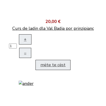
20,00 €
Curs de ladin dla Val Badia por prinzipianc
+
–
mëte te cëst