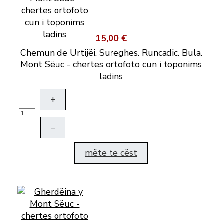
15,00 €
Chemun de Urtijëi, Sureghes, Runcadic, Bula,
Mont Sëuc - chertes ortofoto cun i toponims
ladins
+
–
mëte te cëst