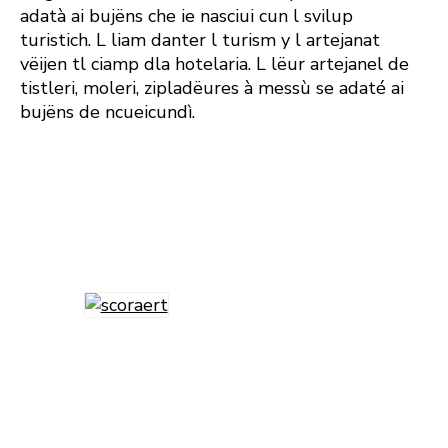
adatà ai bujëns che ie nasciui cun l svilup
turistich. L liam danter l turism y l artejanat
vëijen tl ciamp dla hotelaria. L lëur artejanel de
tistleri, moleri, zipladëures à messù se adaté ai
bujëns de ncueicundì.