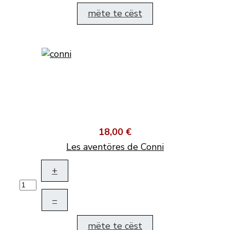
mëte te cëst
18,00 €
Les aventöres de Conni
+
–
mëte te cëst