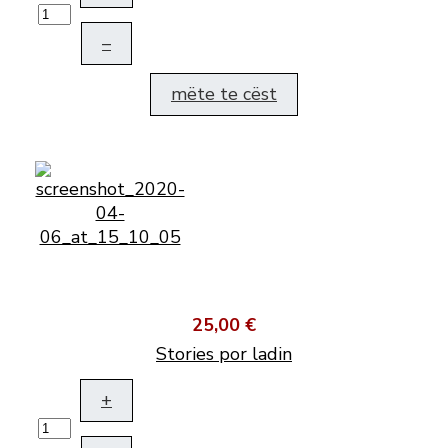
–
mëte te cëst
25,00 €
Stories por ladin
+