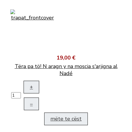
19,00 €
Tëra pa tö! N aragn y na moscia s'arjigna al
Nadé
+
–
mëte te cëst