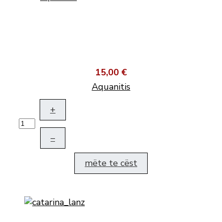
15,00 €
Aquanitis
+
–
mëte te cëst