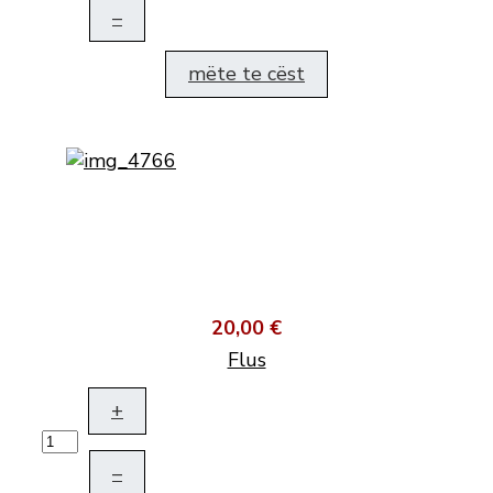
–
mëte te cëst
20,00 €
Flus
+
–