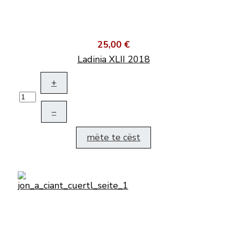
25,00 €
Ladinia XLII 2018
+
–
mëte te cëst