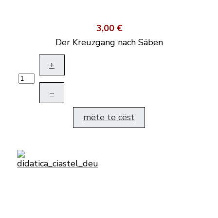
3,00 €
Der Kreuzgang nach Säben
+
–
mëte te cëst