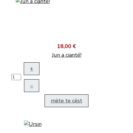
18,00 €
Jun a cianté!
+
–
mëte te cëst