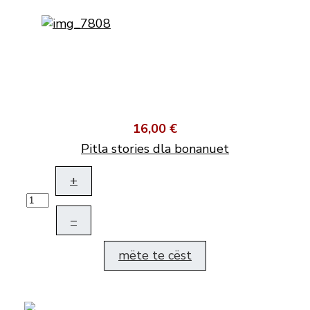
16,00 €
Pitla stories dla bonanuet
+
–
mëte te cëst