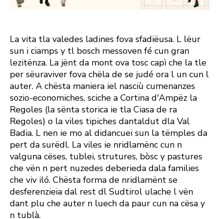
La vita tla valedes ladines fova sfadiëusa. L lëur
sun i ciamps y tl bosch messoven fé cun gran
lezitënza. La jënt da mont ova tosc capì che la tle
per sëuraviver fova chëla de se judé ora l un cun l
auter. A chësta maniera iel nasciù cumenanzes
sozio-economiches, sciche a Cortina d'Ampëz la
Regoles (la sënta storica ie tla Ciasa de ra
Regoles) o la viles tipiches dantaldut dla Val
Badia. L nen ie mo al didancuei sun la tëmples da
pert da surëdl. La viles ie nridlamënc cun n
valguna cëses, tublei, strutures, bòsc y pastures
che vën n pert nuzedes deberieda dala families
che viv iló. Chësta forma de nridlamënt se
desferenzieia dal rest dl Sudtirol ulache l vën
dant plu che auter n luech da paur cun na cësa y
n tublà.