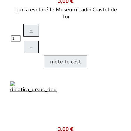
3,00 €
I jun a esploré le Museum Ladin Ciastel de
Tor
+
–
mëte te cëst
3,00 €