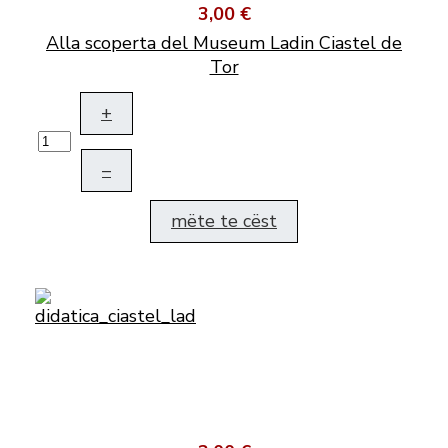
3,00 €
Alla scoperta del Museum Ladin Ciastel de
Tor
+
–
mëte te cëst