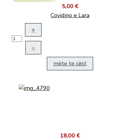
5,00 €
Covidino e Lara
+
–
mëte te cëst
18,00 €