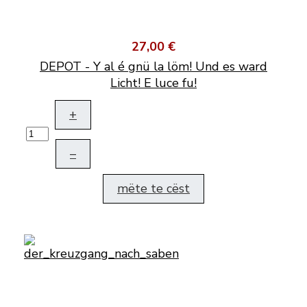
27,00 €
DEPOT - Y al é gnü la löm! Und es ward
Licht! E luce fu!
+
–
mëte te cëst