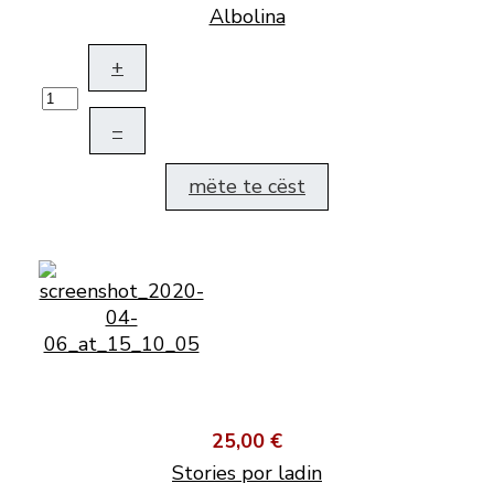
Albolina
+
–
mëte te cëst
25,00 €
Stories por ladin