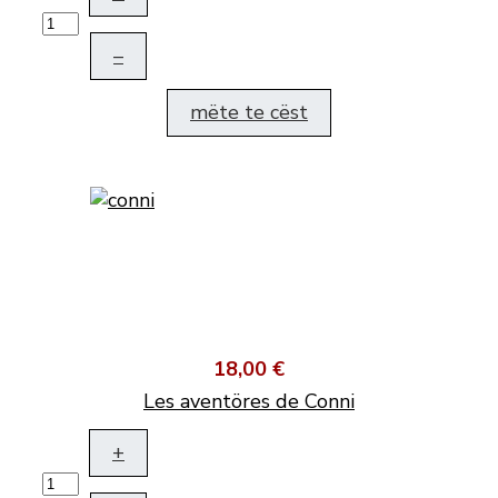
–
mëte te cëst
18,00 €
Les aventöres de Conni
+