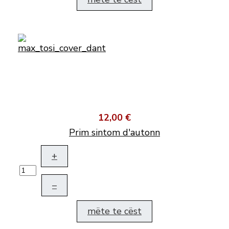
12,00 €
Prim sintom d'autonn
+
–
mëte te cëst