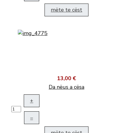
mëte te cëst
13,00 €
Da nëus a cësa
+
–
mëte te cëst