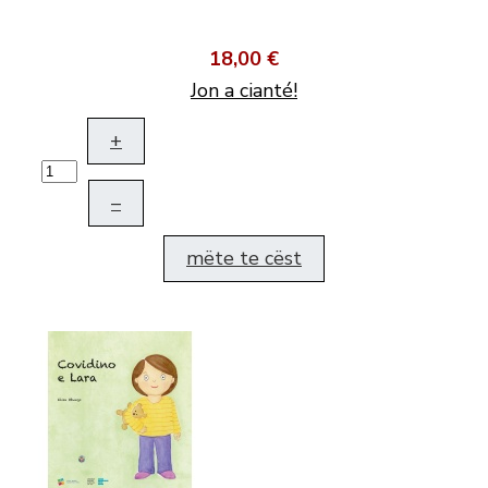
18,00 €
Jon a cianté!
+
–
mëte te cëst