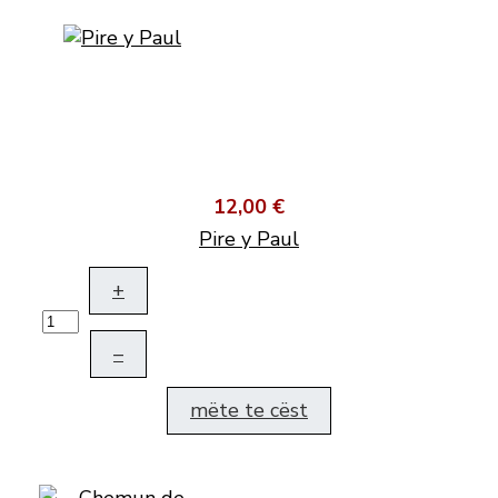
12,00 €
Pire y Paul
+
–
mëte te cëst