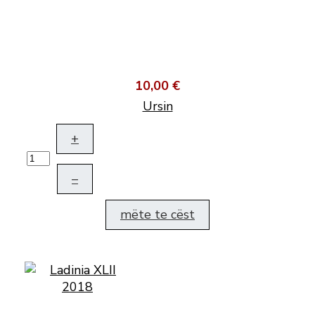
10,00 €
Ursin
+
–
mëte te cëst