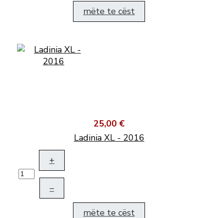
mëte te cëst
25,00 €
Ladinia XL - 2016
+
–
mëte te cëst