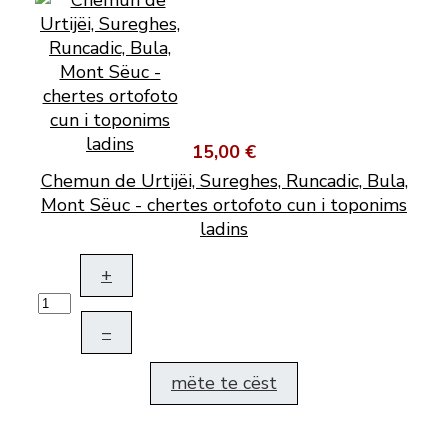
15,00 €
Chemun de Urtijëi, Sureghes, Runcadic, Bula,
Mont Sëuc - chertes ortofoto cun i toponims
ladins
+
–
mëte te cëst