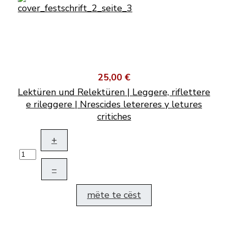
25,00 €
Lektüren und Relektüren | Leggere, riflettere
e rileggere | Nrescides letereres y letures
critiches
+
–
mëte te cëst