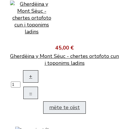
45,00 €
Gherdëina y Mont Sëuc - chertes ortofoto cun
i toponims ladins
+
–
mëte te cëst