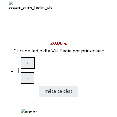
20,00 €
Curs de ladin dla Val Badia por prinzipianc
+
–
mëte te cëst