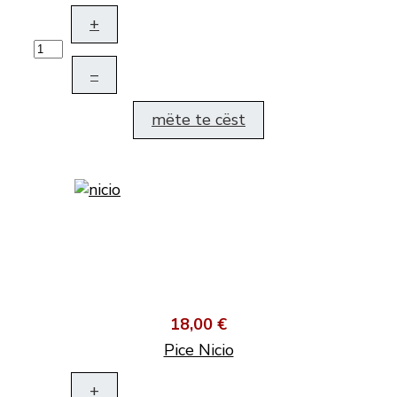
+
–
mëte te cëst
18,00 €
Pice Nicio
+