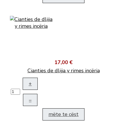
17,00 €
Cianties de dlijia y rimes incëria
+
–
mëte te cëst