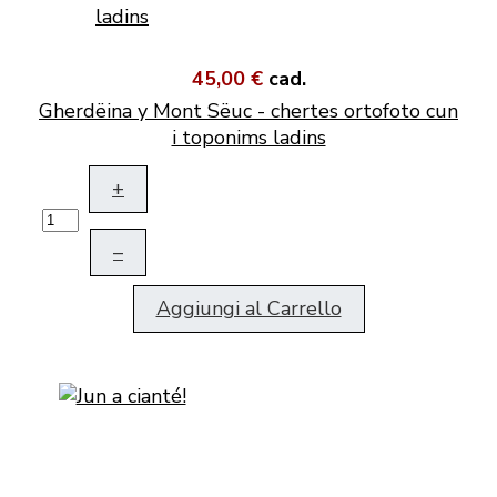
45,00 €
cad.
Gherdëina y Mont Sëuc - chertes ortofoto cun
i toponims ladins
+
–
Aggiungi al Carrello