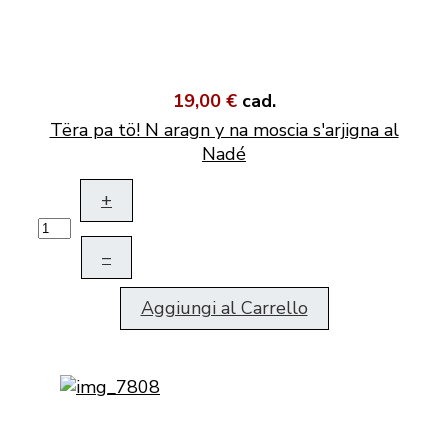
19,00 €
cad.
Tëra pa tö! N aragn y na moscia s'arjigna al
Nadé
+
–
Aggiungi al Carrello