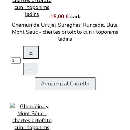
15,00 €
cad.
Chemun de Urtijëi, Sureghes, Runcadic, Bula,
Mont Sëuc - chertes ortofoto cun i toponims
ladins
+
–
Aggiungi al Carrello