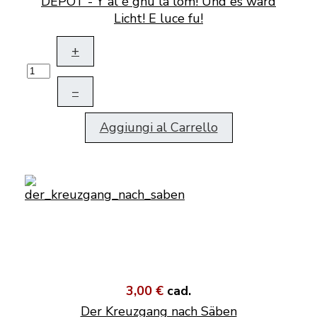
DEPOT - Y al é gnü la löm! Und es ward
Licht! E luce fu!
+
–
Aggiungi al Carrello
3,00 €
cad.
Der Kreuzgang nach Säben