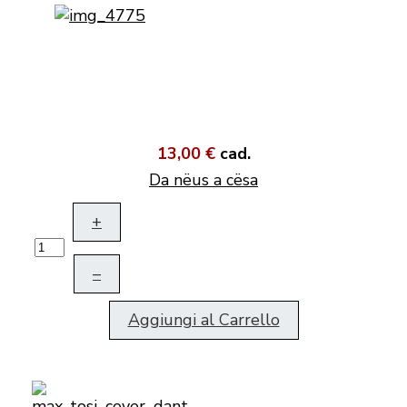
13,00 €
cad.
Da nëus a cësa
+
–
Aggiungi al Carrello