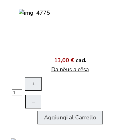
13,00 €
cad.
Da nëus a cësa
+
–
Aggiungi al Carrello