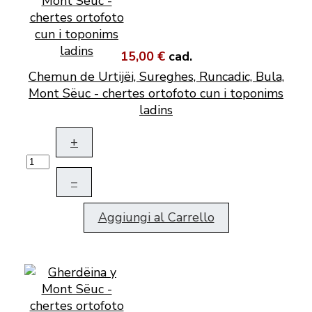
15,00 €
cad.
Chemun de Urtijëi, Sureghes, Runcadic, Bula,
Mont Sëuc - chertes ortofoto cun i toponims
ladins
+
–
Aggiungi al Carrello