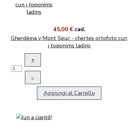
45,00 €
cad.
Gherdëina y Mont Sëuc - chertes ortofoto cun
i toponims ladins
+
–
Aggiungi al Carrello