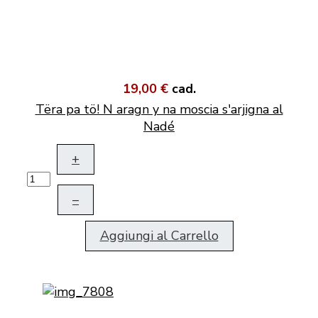
19,00 €
cad.
Tëra pa tö! N aragn y na moscia s'arjigna al
Nadé
+
–
Aggiungi al Carrello