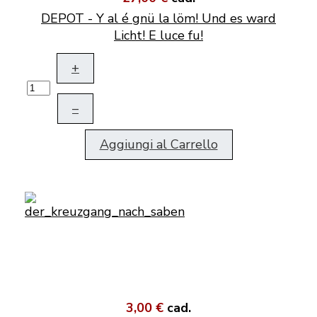
DEPOT - Y al é gnü la löm! Und es ward
Licht! E luce fu!
+
–
Aggiungi al Carrello
3,00 €
cad.