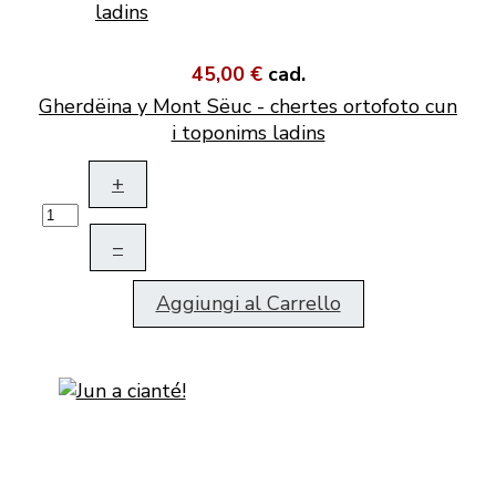
45,00 €
cad.
Gherdëina y Mont Sëuc - chertes ortofoto cun
i toponims ladins
+
–
Aggiungi al Carrello