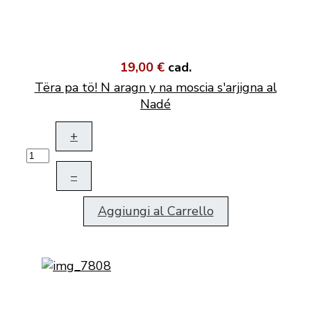
19,00 €
cad.
Tëra pa tö! N aragn y na moscia s'arjigna al
Nadé
+
–
Aggiungi al Carrello