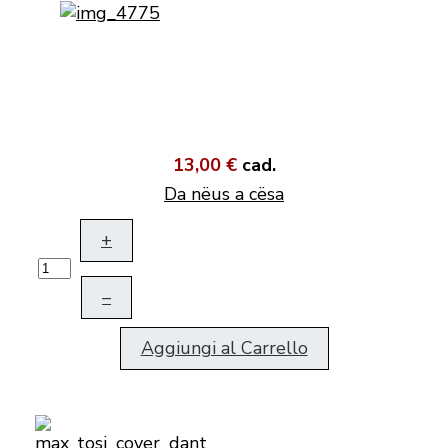
13,00 €
cad.
Da nëus a cësa
+
–
Aggiungi al Carrello