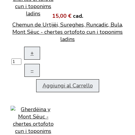
15,00 €
cad.
Chemun de Urtijëi, Sureghes, Runcadic, Bula,
Mont Sëuc - chertes ortofoto cun i toponims
ladins
+
–
Aggiungi al Carrello