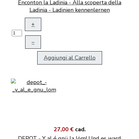
Enconton la Ladinia - Alla scoperta della
Ladinia - Ladinien kennenlernen
+
–
Aggiungi al Carrello
27,00 €
cad.
DEPOT - Y al é gnü la löm! Und es ward