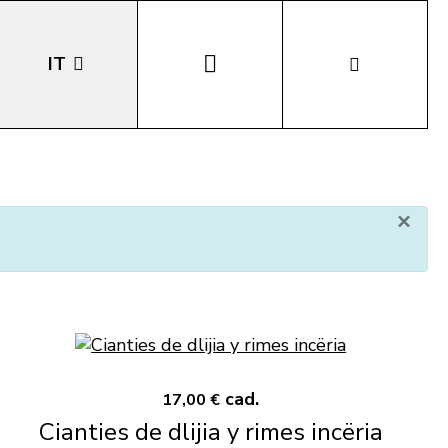
IT
EN
DE
×
LA
cad.
17,00 €
Cianties de dlijia y rimes incëria