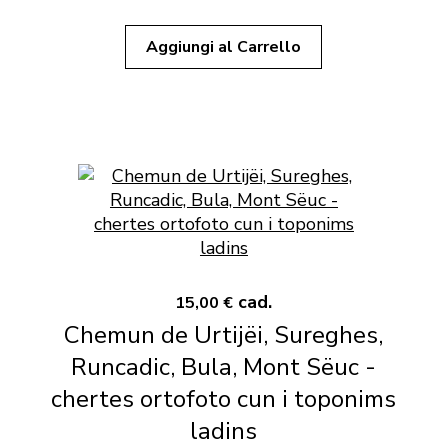
Aggiungi al Carrello
cad.
15,00 €
Chemun de Urtijëi, Sureghes,
Runcadic, Bula, Mont Sëuc -
chertes ortofoto cun i toponims
ladins