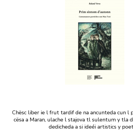
Chësc liber ie l frut tardif de na ancunteda cun l 
cësa a Maran, ulache l stajova tl sulentum y tla 
dedicheda a si ideéi artistics y poet