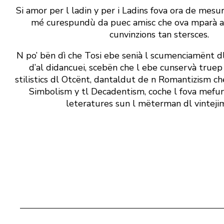
Si amor per l ladin y per i Ladins fova ora de mesu
mé curespundù da puec amisc che ova mparà a ap
cunvinzions tan stersces.
N po’ bën dì che Tosi ebe senià l scumenciamënt dl
d’al didancuei, scebën che l ebe cunservà truep 
stilistics dl Otcënt, dantaldut de n Romantizism che
Simbolism y tl Decadentism, coche l fova mefun
leteratures sun l mëterman dl vintejim