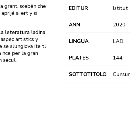
ra grant, scebën che
EDITUR
Istitut
rijé si ert y si
ANN
2020
a leteratura ladina
aspec artistics y
LINGUA
LAD
 se slungiova ite tl
 nce per la gran
PLATES
144
 secul.
SOTTOTITOLO
Cunsun