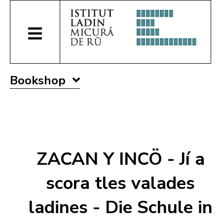
Bookshop
ZACAN Y INCÖ - Jí a
scora tles valades
ladines - Die Schule in