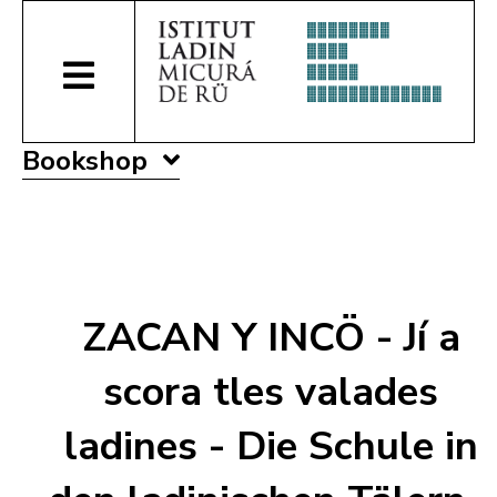
Bookshop
ZACAN Y INCÖ - Jí a
scora tles valades
ladines - Die Schule in