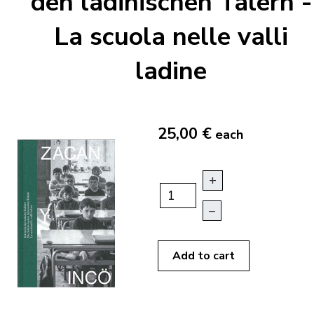
den ladinischen Tälern -
La scuola nelle valli
ladine
25,00 €
each
+
–
Add to cart