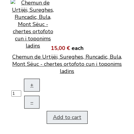
15,00 €
each
Chemun de Urtijëi, Sureghes, Runcadic, Bula,
Mont Sëuc - chertes ortofoto cun i toponims
ladins
+
–
Add to cart