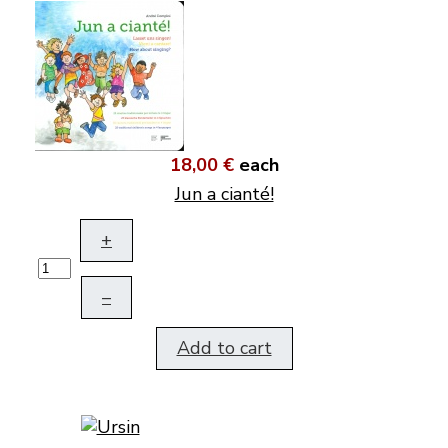
18,00 €
each
Jun a cianté!
+
–
Add to cart