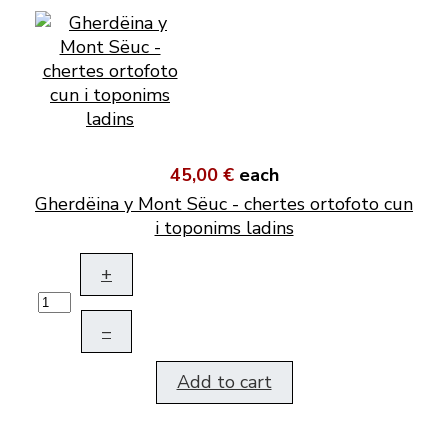
45,00 €
each
Gherdëina y Mont Sëuc - chertes ortofoto cun
i toponims ladins
+
–
Add to cart