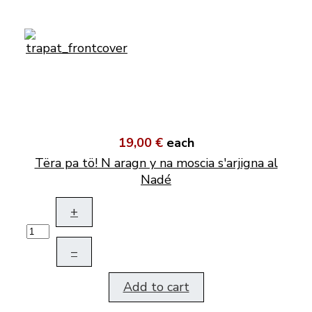
19,00 €
each
Tëra pa tö! N aragn y na moscia s'arjigna al
Nadé
+
–
Add to cart