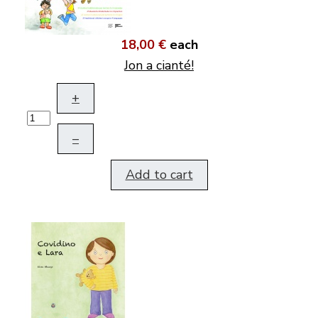
18,00 €
each
Jon a cianté!
+
–
Add to cart