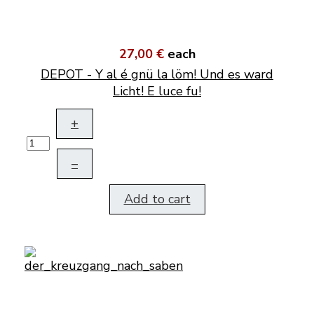
27,00 €
each
DEPOT - Y al é gnü la löm! Und es ward
Licht! E luce fu!
+
–
Add to cart