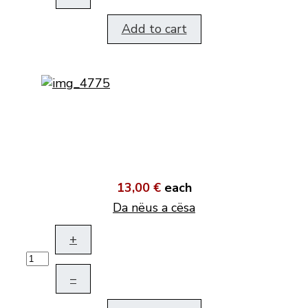
Add to cart
13,00 €
each
Da nëus a cësa
+
–