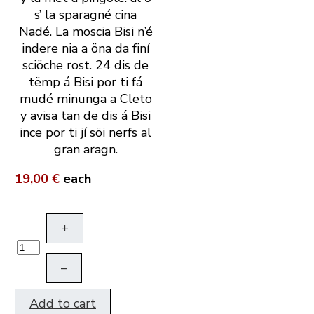
s’ la sparagné cina
Nadé. La moscia Bisi n’é
indere nia a öna da finí
sciöche rost. 24 dis de
tëmp á Bisi por ti fá
mudé minunga a Cleto
y avisa tan de dis á Bisi
ince por ti jí söi nerfs al
gran aragn.
19,00 €
each
+
–
Add to cart