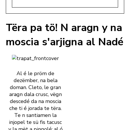
Tëra pa tö! N aragn y na
moscia s'arjigna al Nadé
Al é le pröm de
dezëmber, na bela
doman. Cleto, le gran
aragn dala crusc, vëgn
descedé da na moscia
che ti é jorada te tëra.
Te n santiamen la
injopel te sü fis tacusc
y la mët a pingolé: al ó