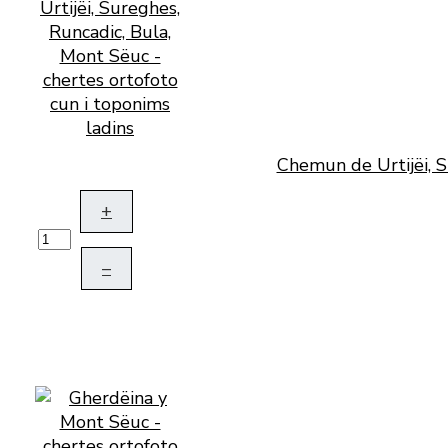
Chemun de Urtijëi, S
+
–