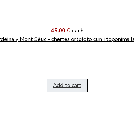
45,00 €
each
dëina y Mont Sëuc - chertes ortofoto cun i toponims l
Add to cart