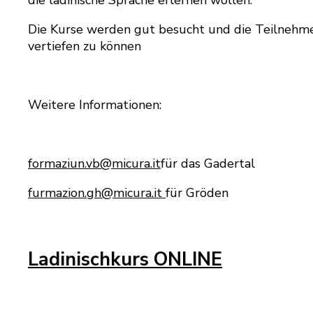
die ladinische Sprache erlernen wollen.
Die Kurse werden gut besucht und die Teilnehmer
vertiefen zu können
Weitere Informationen:
formaziun.vb@micura.it
für das Gadertal
furmazion.gh@micura.it
für Gröden
Ladinischkurs ONLINE