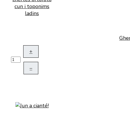
Gher
+
–