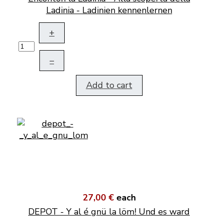
Ladinia - Ladinien kennenlernen
+
–
Add to cart
27,00 €
each
DEPOT - Y al é gnü la löm! Und es ward