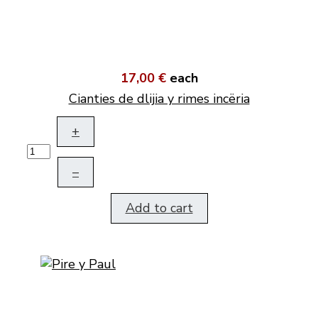
17,00 €
each
Cianties de dlijia y rimes incëria
+
–
Add to cart