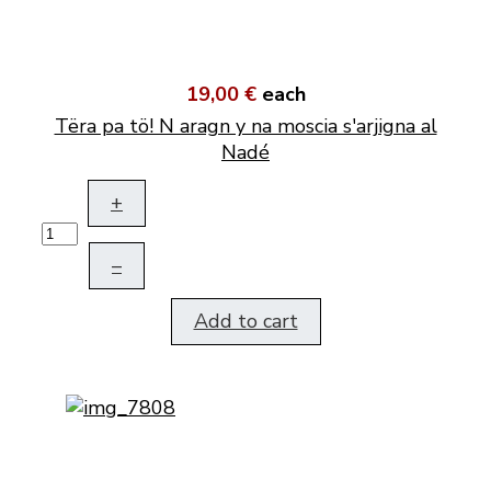
19,00 €
each
Tëra pa tö! N aragn y na moscia s'arjigna al
Nadé
+
–
Add to cart