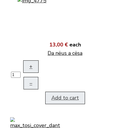
13,00 €
each
Da nëus a cësa
+
–
Add to cart