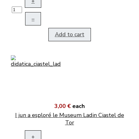
+
–
Add to cart
3,00 €
each
I jun a esploré le Museum Ladin Ciastel de
Tor
+