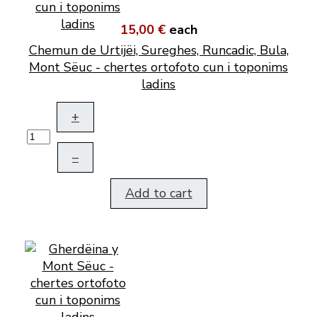
15,00 €
each
Chemun de Urtijëi, Sureghes, Runcadic, Bula,
Mont Sëuc - chertes ortofoto cun i toponims
ladins
+
–
Add to cart