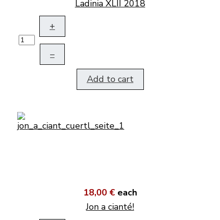
Ladinia XLII 2018
+
–
Add to cart
18,00 €
each
Jon a cianté!