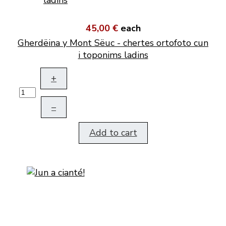
45,00 €
each
Gherdëina y Mont Sëuc - chertes ortofoto cun
i toponims ladins
+
–
Add to cart