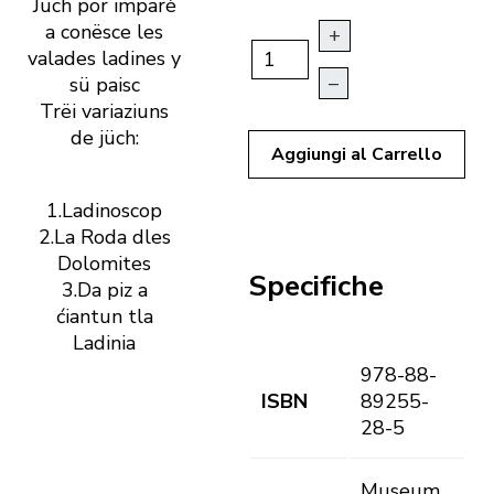
Jüch por imparè
a conësce les
+
valades ladines y
–
sü paisc
Trëi variaziuns
de jüch:
Aggiungi al Carrello
1.Ladinoscop
2.La Roda dles
Dolomites
Specifiche
3.Da piz a
ćiantun tla
Ladinia
978-88-
ISBN
89255-
28-5
Museum