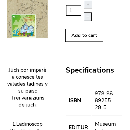
+
–
Add to cart
Specifications
Jüch por imparè
a conësce les
valades ladines y
sü paisc
978-88-
Trëi variaziuns
ISBN
89255-
de jüch:
28-5
1.Ladinoscop
Museum
EDITUR