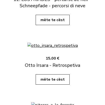
Schneepfade - percorsi di neve
mëte te cëst
15,00 €
Otto Irsara - Retrospetiva
mëte te cëst