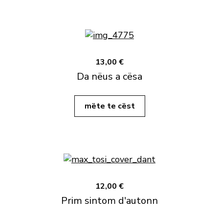
13,00 €
Da nëus a cësa
mëte te cëst
12,00 €
Prim sintom d'autonn