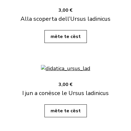
3,00 €
Alla scoperta dell’Ursus ladinicus
mëte te cëst
3,00 €
I jun a conësce le Ursus ladinicus
mëte te cëst