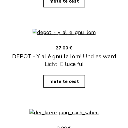
mëte te cëst
27,00 €
DEPOT - Y al é gnü la löm! Und es ward
Licht! E luce fu!
mëte te cëst