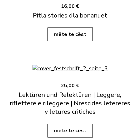
16,00 €
Pitla stories dla bonanuet
mëte te cëst
25,00 €
Lektüren und Relektüren | Leggere,
riflettere e rileggere | Nrescides letereres
y letures critiches
mëte te cëst