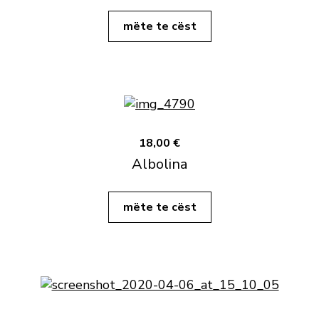
mëte te cëst
18,00 €
Albolina
mëte te cëst