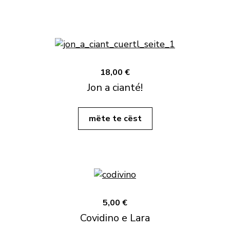
18,00 €
Jon a cianté!
mëte te cëst
5,00 €
Covidino e Lara