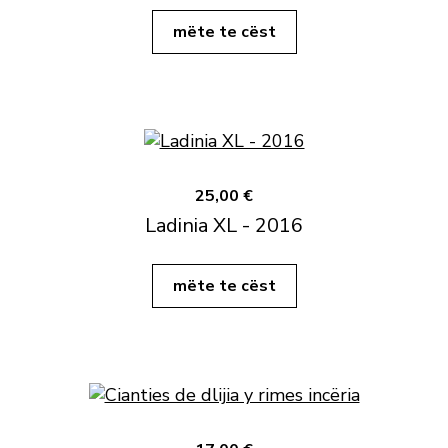
mëte te cëst
25,00 €
Ladinia XL - 2016
mëte te cëst