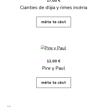
17,00 €
Cianties de dlijia y rimes incëria
mëte te cëst
12,00 €
Pire y Paul
mëte te cëst