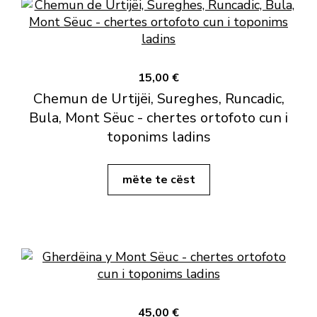
15,00 €
Chemun de Urtijëi, Sureghes, Runcadic,
Bula, Mont Sëuc - chertes ortofoto cun i
toponims ladins
mëte te cëst
45,00 €