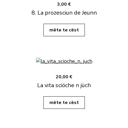
3,00 €
8. La prozesciun de Jeunn
mëte te cëst
20,00 €
La vita sciöche n jüch
mëte te cëst