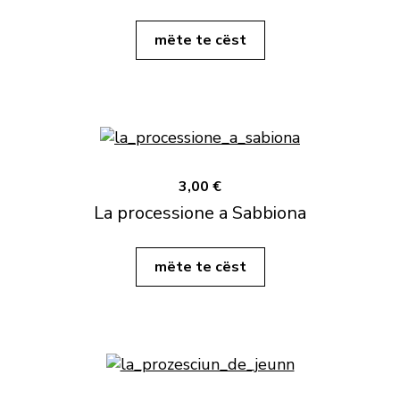
mëte te cëst
3,00 €
La processione a Sabbiona
mëte te cëst