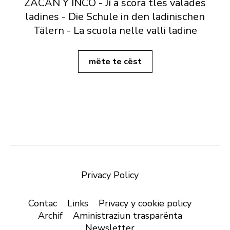
ZACAN Y INCÖ - Jí a scora tles valades
ladines - Die Schule in den ladinischen
Tälern - La scuola nelle valli ladine
mëte te cëst
Privacy Policy
Contac
Links
Privacy y cookie policy
Archif
Aministraziun trasparënta
Newsletter