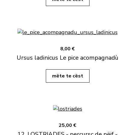
8,00 €
Ursus ladinicus Le pice acompagnadù
mëte te cëst
25,00 €
12. LOSTRIADES - percursc de nëif -