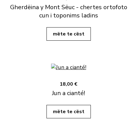
Gherdëina y Mont Sëuc - chertes ortofoto
cun i toponims ladins
mëte te cëst
18,00 €
Jun a cianté!
mëte te cëst