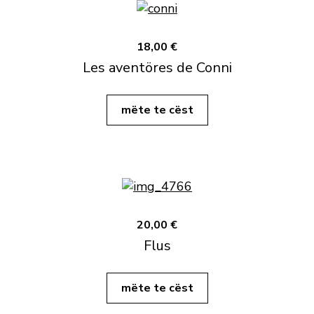
18,00 €
Les aventöres de Conni
mëte te cëst
20,00 €
Flus
mëte te cëst