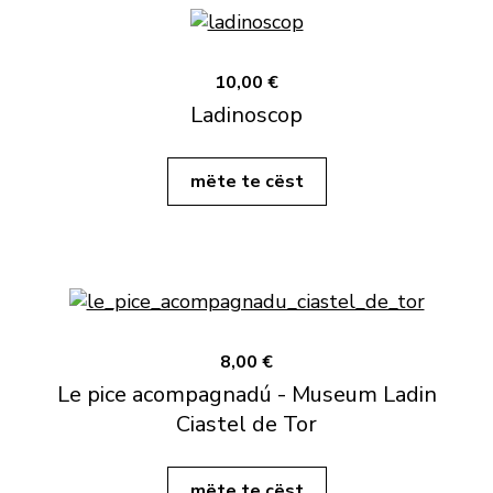
10,00 €
Ladinoscop
mëte te cëst
8,00 €
Le pice acompagnadú - Museum Ladin
Ciastel de Tor
mëte te cëst