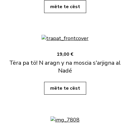
mëte te cëst
19,00 €
Tëra pa tö! N aragn y na moscia s'arjigna al
Nadé
mëte te cëst