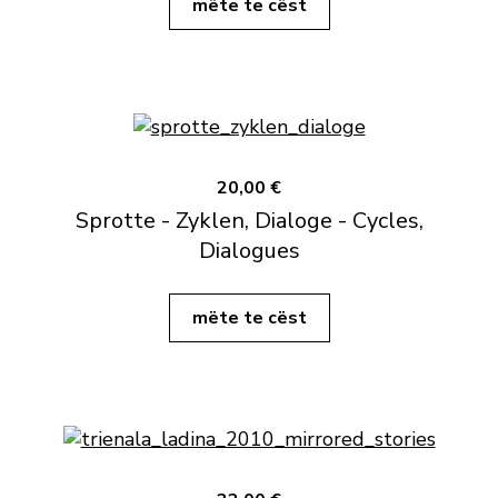
mëte te cëst
20,00 €
Sprotte - Zyklen, Dialoge - Cycles,
Dialogues
mëte te cëst