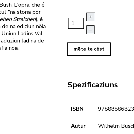
Bush. L'opra, che é
ul "na storia por
+
ieben Streichen
), é
 de na ediziun nöia
–
l Uniun Ladins Val
traduziun ladina de
ia nöia.
mëte te cëst
Spezificaziuns
ISBN
9788888682
Autur
Wilhelm Busc