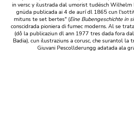
in versc y ilustrada dal umorist tudësch Wilhelm 
gnüda publicada ai 4 de aurí dl 1865 cun l'sottit
mituns te set bertes" (
Eine Bubengeschichte in s
conscidrada pioniera di fumec moderns. Al se trata
(dô la publicaziun dl ann 1977 tres dada fora da
Badia), cun ilustraziuns a corusc, che surantol la 
Giuvani Pescollderungg adatada ala graf