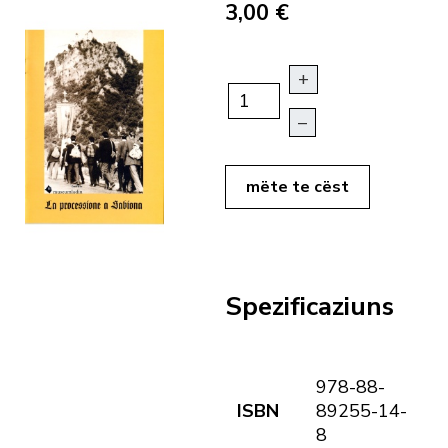
3,00 €
+
–
mëte te cëst
Spezificaziuns
978-88-
ISBN
89255-14-
8