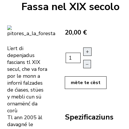
Fassa nel XIX secolo
20,00 €
L’ert di
+
depenjadus
fascians tl XIX
–
secul, che va fora
por le monn a
infornì falzades
mëte te cëst
de ćiases, stües
y mebli cun sü
ornamënć da
corù
Spezificaziuns
Tl ann 2005 àl
davagné le