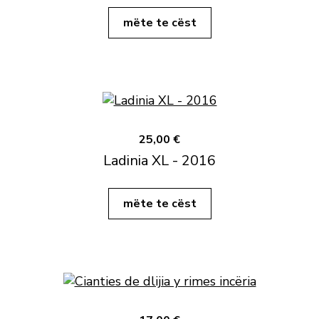
mëte te cëst
25,00 €
Ladinia XL - 2016
mëte te cëst