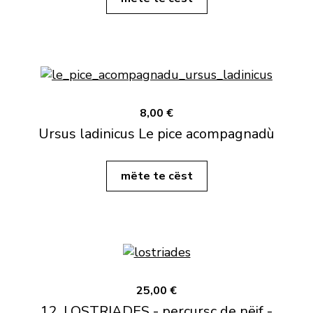
8,00 €
Ursus ladinicus Le pice acompagnadù
mëte te cëst
25,00 €
12. LOSTRIADES - percursc de nëif -