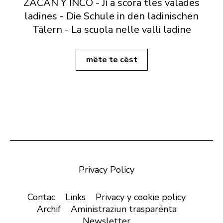
ZACAN Y INCÖ - Jí a scora tles valades
ladines - Die Schule in den ladinischen
Tälern - La scuola nelle valli ladine
mëte te cëst
Privacy Policy
Contac
Links
Privacy y cookie policy
Archif
Aministraziun trasparënta
Newsletter