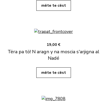
mëte te cëst
19,00 €
Tëra pa tö! N aragn y na moscia s'arjigna al
Nadé
mëte te cëst