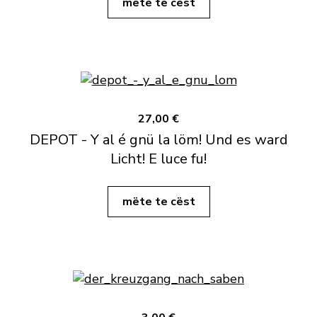
mëte te cëst
27,00 €
DEPOT - Y al é gnü la löm! Und es ward
Licht! E luce fu!
mëte te cëst