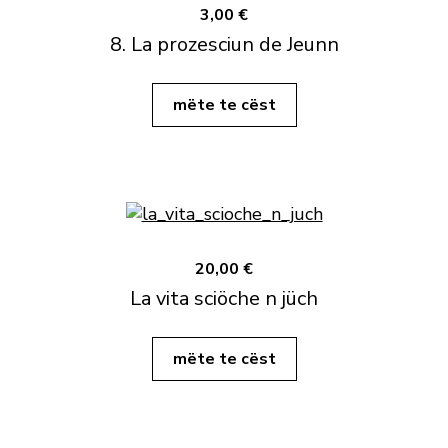
3,00 €
8. La prozesciun de Jeunn
mëte te cëst
20,00 €
La vita sciöche n jüch
mëte te cëst