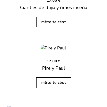
17,00 €
Cianties de dlijia y rimes incëria
mëte te cëst
12,00 €
Pire y Paul
mëte te cëst