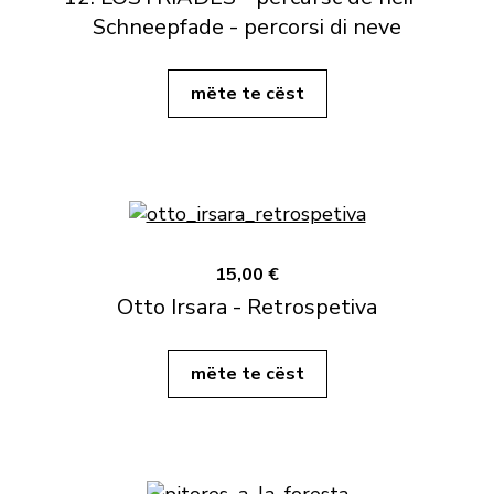
Schneepfade - percorsi di neve
mëte te cëst
15,00 €
Otto Irsara - Retrospetiva
mëte te cëst