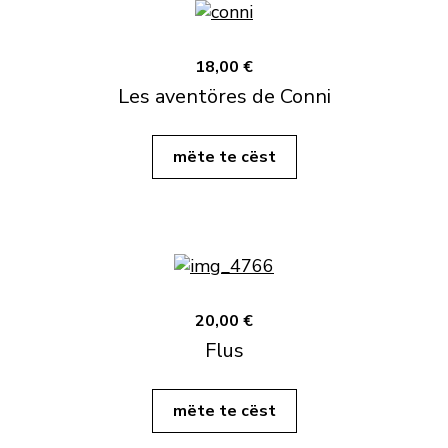
18,00 €
Les aventöres de Conni
mëte te cëst
20,00 €
Flus
mëte te cëst