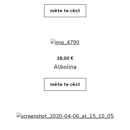
mëte te cëst
18,00 €
Albolina
mëte te cëst