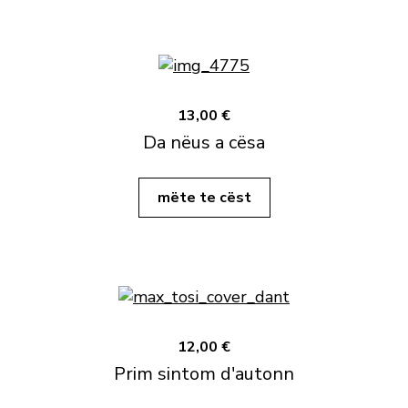
13,00 €
Da nëus a cësa
mëte te cëst
12,00 €
Prim sintom d'autonn