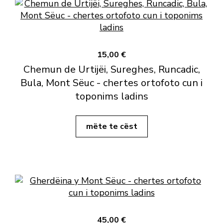
15,00 €
Chemun de Urtijëi, Sureghes, Runcadic,
Bula, Mont Sëuc - chertes ortofoto cun i
toponims ladins
mëte te cëst
45,00 €