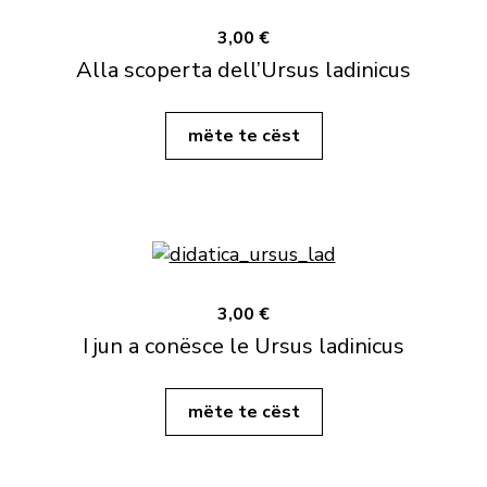
3,00 €
Alla scoperta dell’Ursus ladinicus
mëte te cëst
3,00 €
I jun a conësce le Ursus ladinicus
mëte te cëst