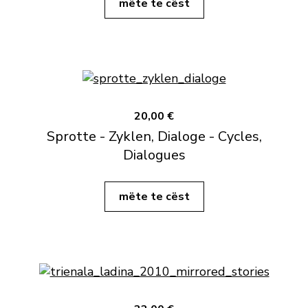
mëte te cëst
20,00 €
Sprotte - Zyklen, Dialoge - Cycles,
Dialogues
mëte te cëst