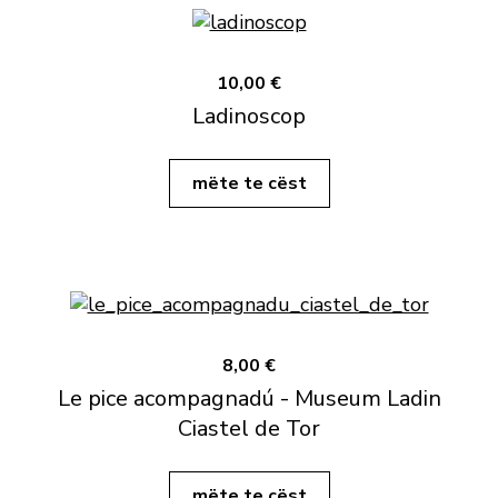
10,00 €
Ladinoscop
mëte te cëst
8,00 €
Le pice acompagnadú - Museum Ladin
Ciastel de Tor
mëte te cëst