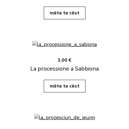
mëte te cëst
3,00 €
La processione a Sabbiona
mëte te cëst