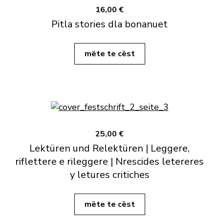
16,00 €
Pitla stories dla bonanuet
mëte te cëst
25,00 €
Lektüren und Relektüren | Leggere,
riflettere e rileggere | Nrescides letereres
y letures critiches
mëte te cëst