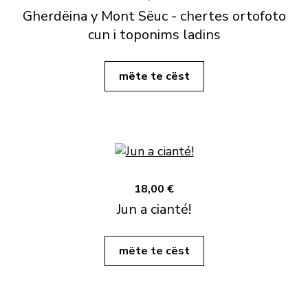
Gherdëina y Mont Sëuc - chertes ortofoto
cun i toponims ladins
mëte te cëst
18,00 €
Jun a cianté!
mëte te cëst