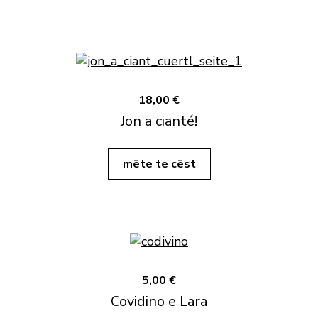
18,00 €
Jon a cianté!
mëte te cëst
5,00 €
Covidino e Lara