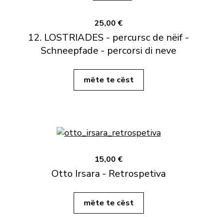
25,00 €
12. LOSTRIADES - percursc de nëif -
Schneepfade - percorsi di neve
mëte te cëst
15,00 €
Otto Irsara - Retrospetiva
mëte te cëst