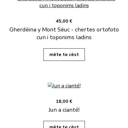
45,00 €
Gherdëina y Mont Sëuc - chertes ortofoto
cun i toponims ladins
mëte te cëst
18,00 €
Jun a cianté!
mëte te cëst