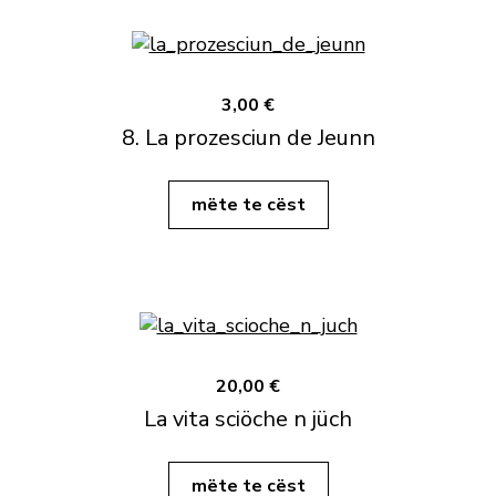
3,00 €
8. La prozesciun de Jeunn
mëte te cëst
20,00 €
La vita sciöche n jüch
mëte te cëst