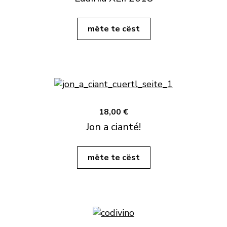
mëte te cëst
18,00 €
Jon a cianté!
mëte te cëst