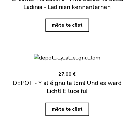
Ladinia - Ladinien kennenlernen
mëte te cëst
27,00 €
DEPOT - Y al é gnü la löm! Und es ward
Licht! E luce fu!
mëte te cëst