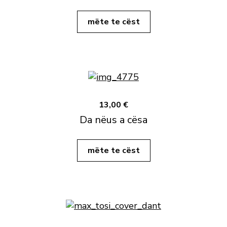
mëte te cëst
13,00 €
Da nëus a cësa
mëte te cëst