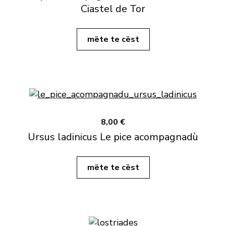
Ciastel de Tor
mëte te cëst
8,00 €
Ursus ladinicus Le pice acompagnadù
mëte te cëst