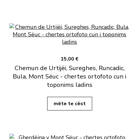
15,00 €
Chemun de Urtijëi, Sureghes, Runcadic,
Bula, Mont Sëuc - chertes ortofoto cun i
toponims ladins
mëte te cëst