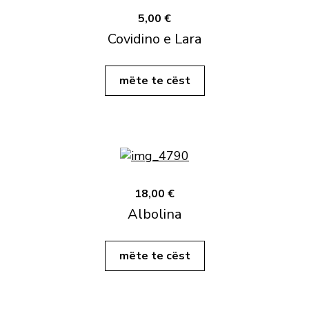
5,00 €
Covidino e Lara
mëte te cëst
18,00 €
Albolina
mëte te cëst