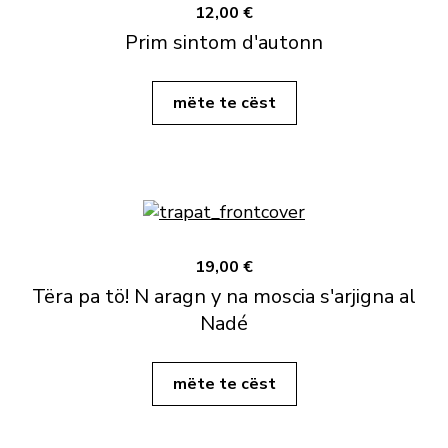
12,00 €
Prim sintom d'autonn
mëte te cëst
19,00 €
Tëra pa tö! N aragn y na moscia s'arjigna al
Nadé
mëte te cëst