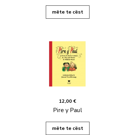
mëte te cëst
12,00 €
Pire y Paul
mëte te cëst