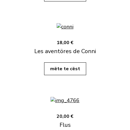
18,00 €
Les aventöres de Conni
mëte te cëst
20,00 €
Flus