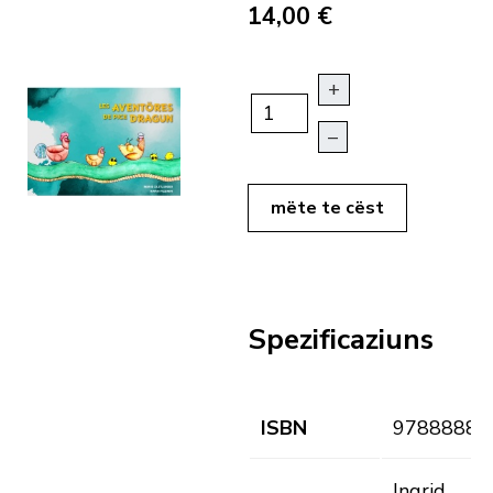
14,00 €
+
–
mëte te cëst
Spezificaziuns
ISBN
97888886
Ingrid