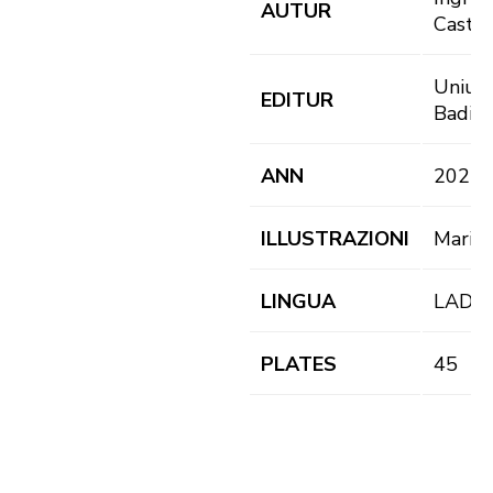
AUTUR
Castl
Uniun 
EDITUR
Badia
ANN
2022
ILLUSTRAZIONI
Maria P
LINGUA
LAD
PLATES
45