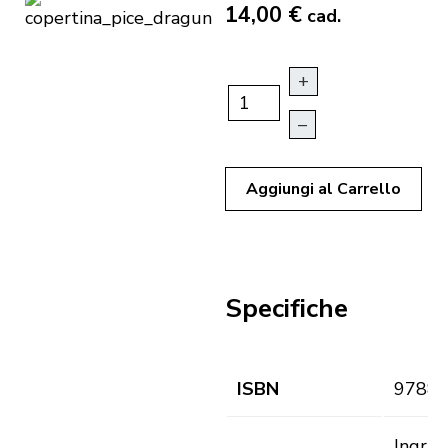
14,00 €
cad.
+
–
Aggiungi al Carrello
Specifiche
ISBN
9788
Ingrid