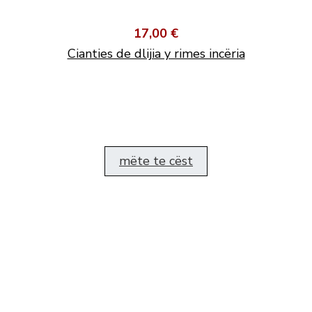
17,00 €
Cianties de dlijia y rimes incëria
mëte te cëst