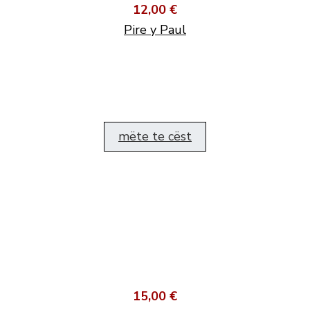
12,00 €
Pire y Paul
mëte te cëst
15,00 €