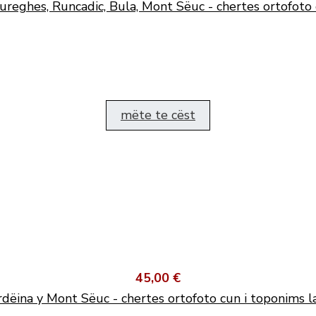
ureghes, Runcadic, Bula, Mont Sëuc - chertes ortofoto 
mëte te cëst
45,00 €
dëina y Mont Sëuc - chertes ortofoto cun i toponims l