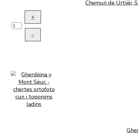
Chemun de Urtijëi, S
+
–
Gher