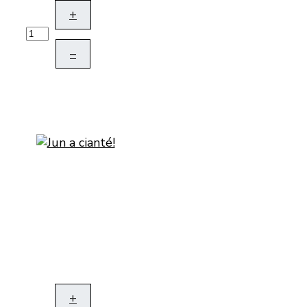
+
–
+