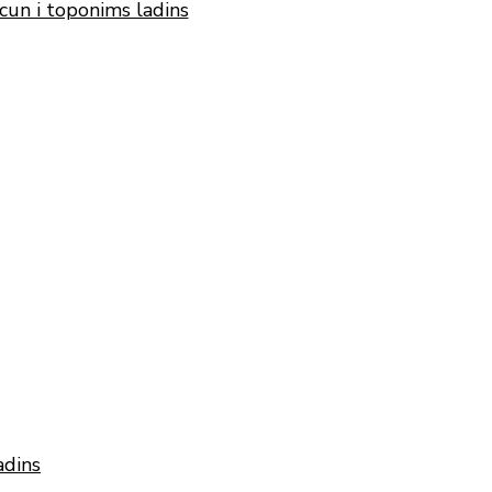
cun i toponims ladins
adins