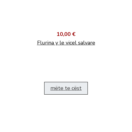
10,00 €
Flurina y le vicel salvare
mëte te cëst