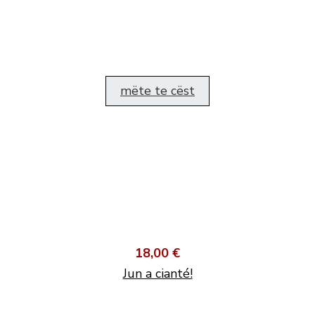
mëte te cëst
18,00 €
Jun a cianté!