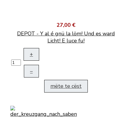
27,00 €
DEPOT - Y al é gnü la löm! Und es ward
Licht! E luce fu!
+
–
mëte te cëst