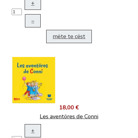
+
–
mëte te cëst
18,00 €
Les aventöres de Conni
+