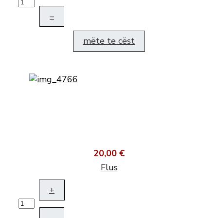
–
mëte te cëst
20,00 €
Flus
+
–