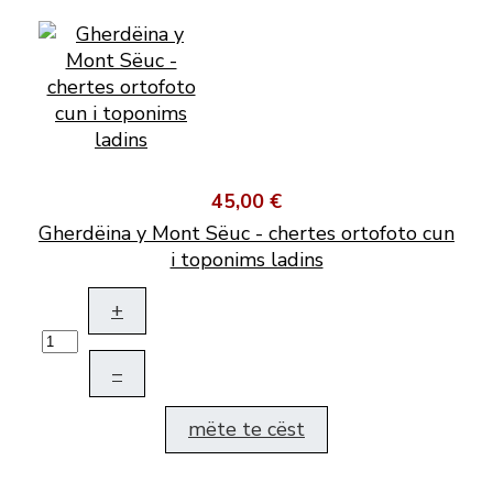
45,00 €
Gherdëina y Mont Sëuc - chertes ortofoto cun
i toponims ladins
+
–
mëte te cëst