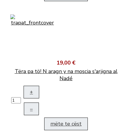
19,00 €
Tëra pa tö! N aragn y na moscia s'arjigna al
Nadé
+
–
mëte te cëst