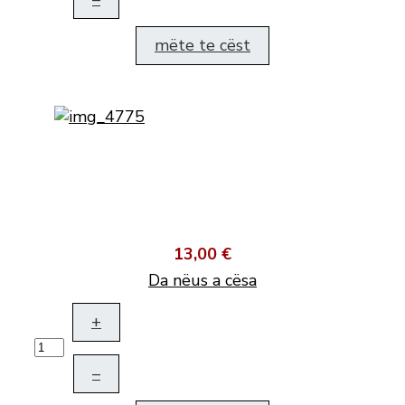
mëte te cëst
13,00 €
Da nëus a cësa
+
–