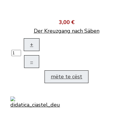
3,00 €
Der Kreuzgang nach Säben
+
–
mëte te cëst