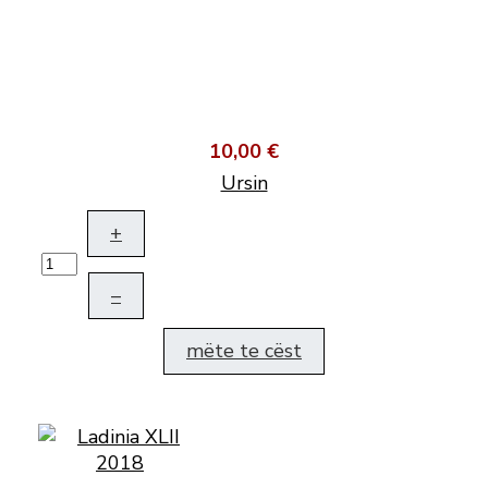
10,00 €
Ursin
+
–
mëte te cëst