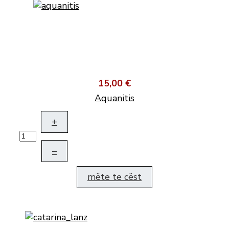
15,00 €
Aquanitis
+
–
mëte te cëst