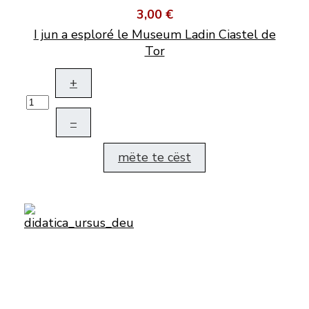
3,00 €
I jun a esploré le Museum Ladin Ciastel de
Tor
+
–
mëte te cëst