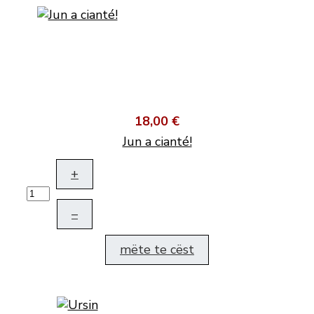
18,00 €
Jun a cianté!
+
–
mëte te cëst