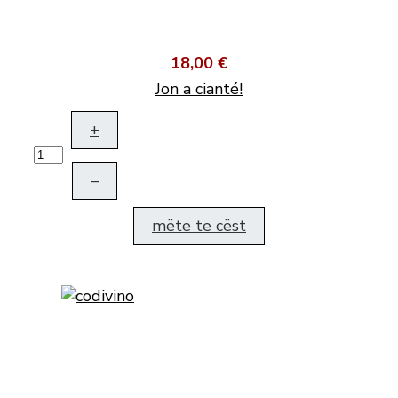
18,00 €
Jon a cianté!
+
–
mëte te cëst