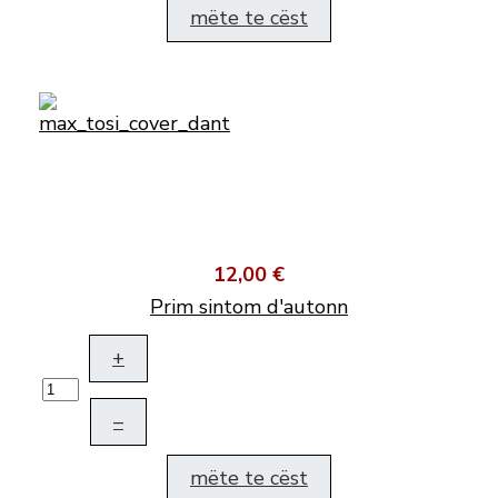
mëte te cëst
12,00 €
Prim sintom d'autonn
+
–
mëte te cëst