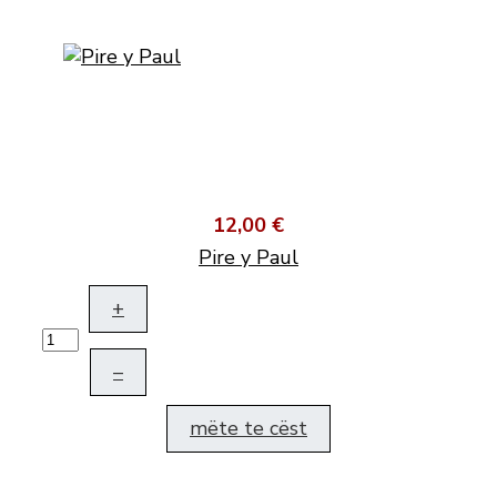
12,00 €
Pire y Paul
+
–
mëte te cëst