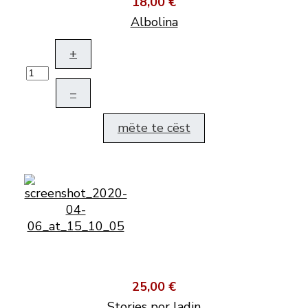
18,00 €
Albolina
+
–
mëte te cëst
25,00 €
Stories por ladin