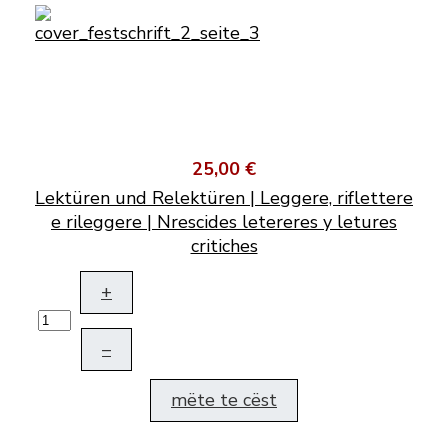
25,00 €
Lektüren und Relektüren | Leggere, riflettere
e rileggere | Nrescides letereres y letures
critiches
+
–
mëte te cëst