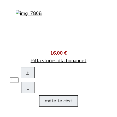
16,00 €
Pitla stories dla bonanuet
+
–
mëte te cëst