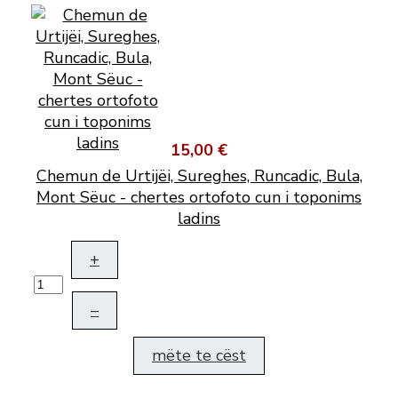
15,00 €
Chemun de Urtijëi, Sureghes, Runcadic, Bula,
Mont Sëuc - chertes ortofoto cun i toponims
ladins
+
–
mëte te cëst