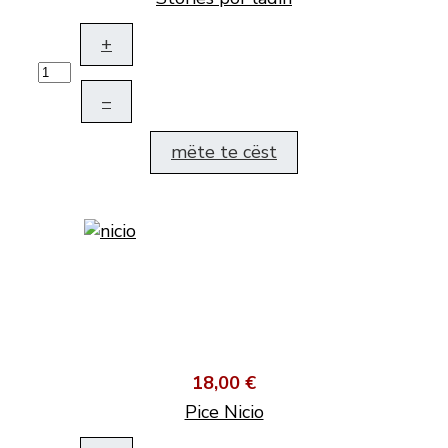
+
–
mëte te cëst
18,00 €
Pice Nicio