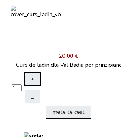
20,00 €
Curs de ladin dla Val Badia por prinzipianc
+
–
mëte te cëst