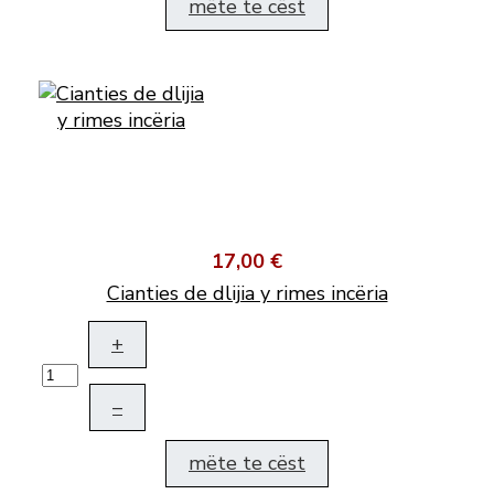
mëte te cëst
17,00 €
Cianties de dlijia y rimes incëria
+
–
mëte te cëst