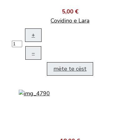
5,00 €
Covidino e Lara
+
–
mëte te cëst