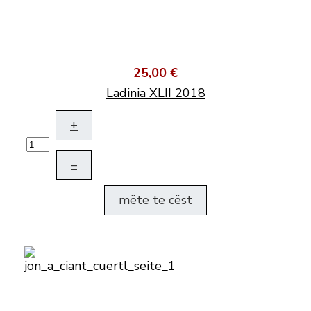
25,00 €
Ladinia XLII 2018
+
–
mëte te cëst