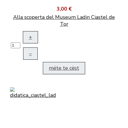
3,00 €
Alla scoperta del Museum Ladin Ciastel de
Tor
+
–
mëte te cëst