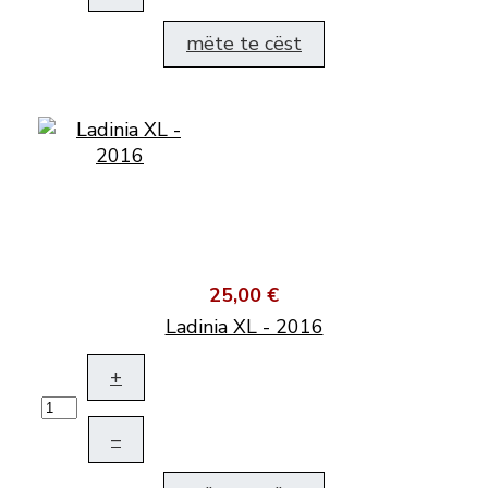
mëte te cëst
25,00 €
Ladinia XL - 2016
+
–