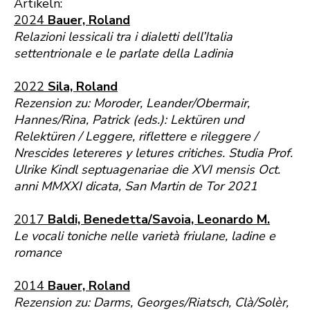
Artikeln:
2024
Bauer, Roland
Relazioni lessicali tra i dialetti dell’Italia
settentrionale e le parlate della Ladinia
2022
Sila, Roland
Rezension zu: Moroder, Leander/Obermair,
Hannes/Rina, Patrick (eds.): Lektüren und
Relektüren / Leggere, riflettere e rileggere /
Nrescides letereres y letures critiches. Studia Prof.
Ulrike Kindl septuagenariae die XVI mensis Oct.
anni MMXXI dicata, San Martin de Tor 2021
2017
Baldi, Benedetta/Savoia, Leonardo M.
Le vocali toniche nelle varietà friulane, ladine e
romance
2014
Bauer, Roland
Rezension zu: Darms, Georges/Riatsch, Clà/Solèr,