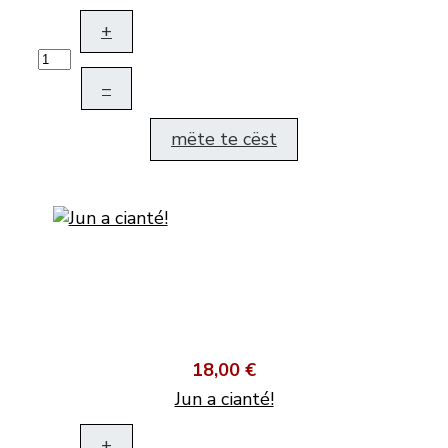
+
–
mëte te cëst
18,00 €
Jun a cianté!
+