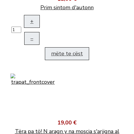
Prim sintom d'autonn
+
–
mëte te cëst
19,00 €
Tëra pa tö! N aragn y na moscia s'arjigna al