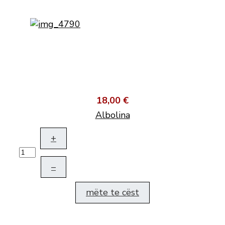
18,00 €
Albolina
+
–
mëte te cëst