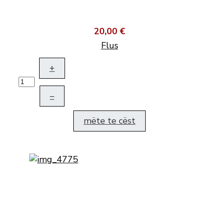
20,00 €
Flus
+
–
mëte te cëst