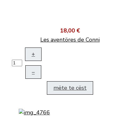
18,00 €
Les aventöres de Conni
+
–
mëte te cëst