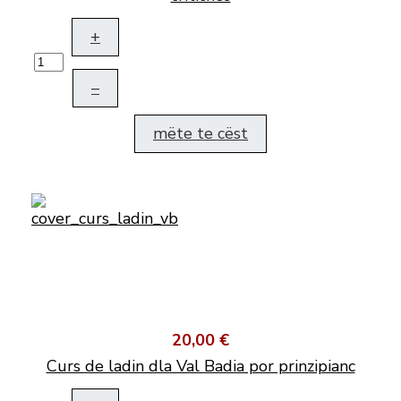
+
–
mëte te cëst
20,00 €
Curs de ladin dla Val Badia por prinzipianc