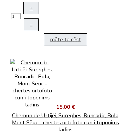
+
–
mëte te cëst
15,00 €
Chemun de Urtijëi, Sureghes, Runcadic, Bula,
Mont Sëuc - chertes ortofoto cun i toponims
ladins