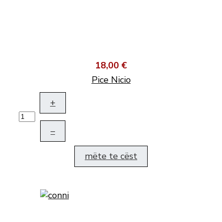
18,00 €
Pice Nicio
+
–
mëte te cëst