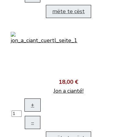
mëte te cëst
18,00 €
Jon a cianté!
+
–