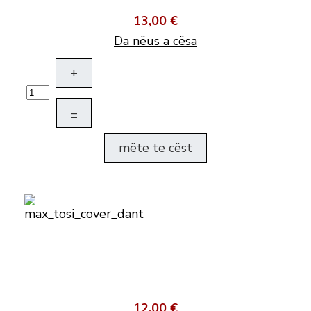
13,00 €
Da nëus a cësa
+
–
mëte te cëst
12,00 €