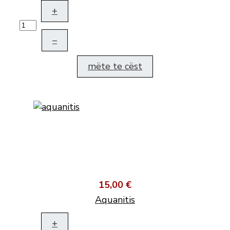
+
–
mëte te cëst
15,00 €
Aquanitis
+