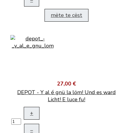
–
mëte te cëst
27,00 €
DEPOT - Y al é gnü la löm! Und es ward
Licht! E luce fu!
+
–