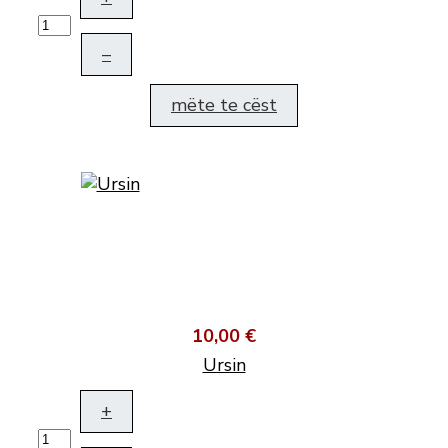
–
mëte te cëst
10,00 €
Ursin
+