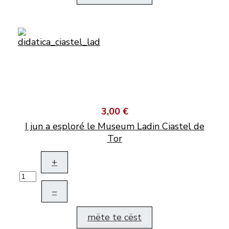
3,00 €
I jun a esploré le Museum Ladin Ciastel de
Tor
+
–
mëte te cëst