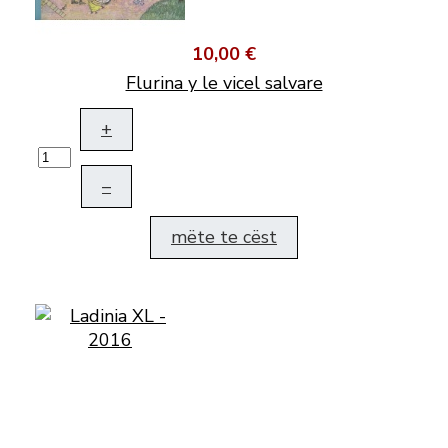
10,00 €
Flurina y le vicel salvare
+
–
mëte te cëst