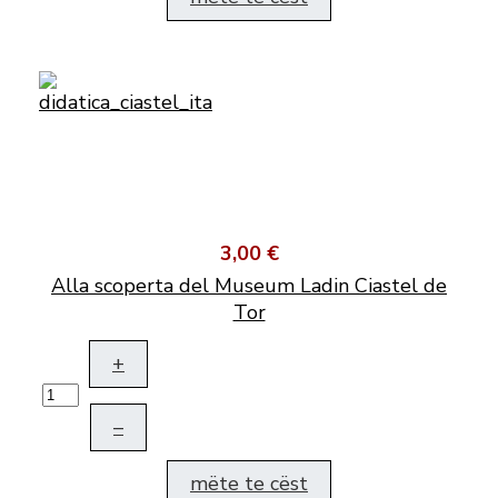
3,00 €
Alla scoperta del Museum Ladin Ciastel de
Tor
+
–
mëte te cëst