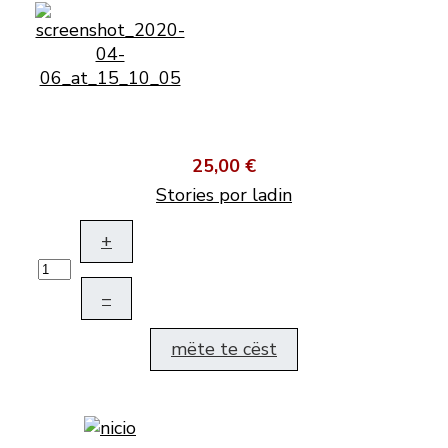
25,00 €
Stories por ladin
+
–
mëte te cëst