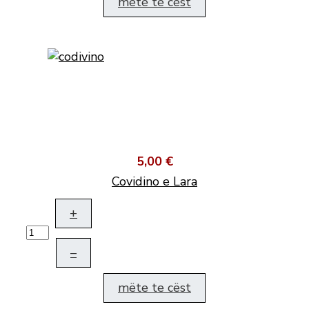
mëte te cëst
5,00 €
Covidino e Lara
+
–
mëte te cëst