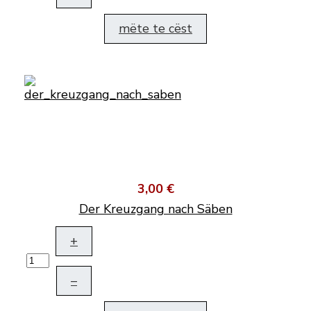
mëte te cëst
3,00 €
Der Kreuzgang nach Säben
+
–