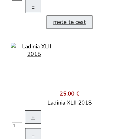
–
mëte te cëst
25,00 €
Ladinia XLII 2018
+
–