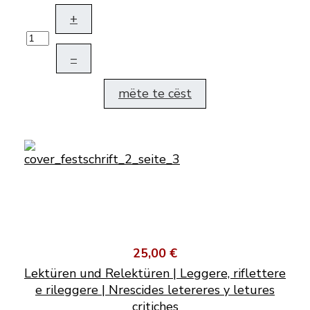
+
–
mëte te cëst
25,00 €
Lektüren und Relektüren | Leggere, riflettere
e rileggere | Nrescides letereres y letures
critiches