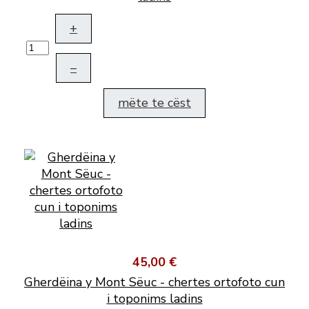
+
–
mëte te cëst
45,00 €
Gherdëina y Mont Sëuc - chertes ortofoto cun
i toponims ladins