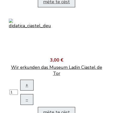
mëte te cëst
3,00 €
Wir erkunden das Museum Ladin Ciastel de
Tor
+
–
mëte te cëst