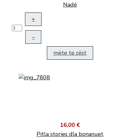
Nadé
+
–
mëte te cëst
16,00 €
Pitla stories dla bonanuet