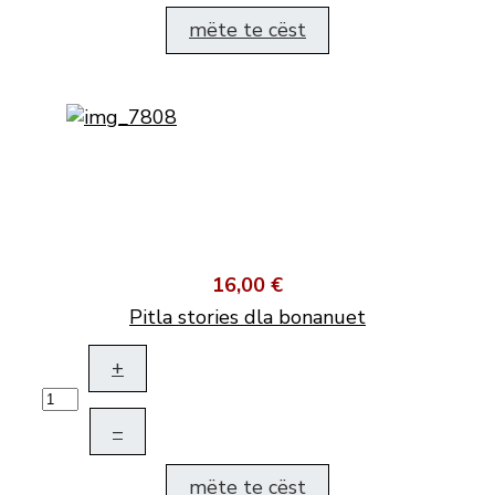
mëte te cëst
16,00 €
Pitla stories dla bonanuet
+
–
mëte te cëst