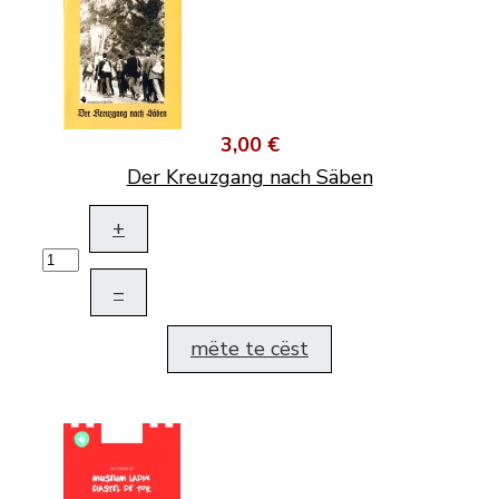
3,00 €
Der Kreuzgang nach Säben
+
–
mëte te cëst