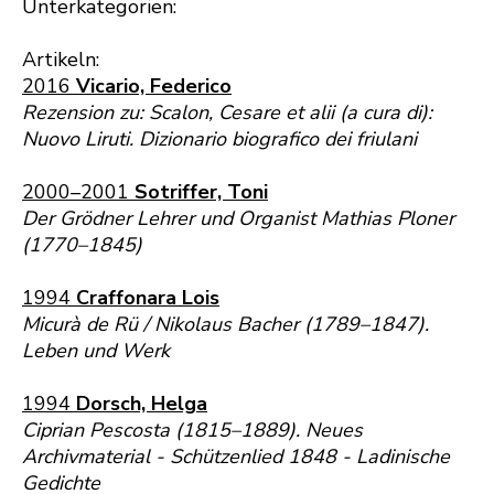
Unterkategorien:
Artikeln:
2016
Vicario, Federico
Rezension zu: Scalon, Cesare et alii (a cura di):
Nuovo Liruti. Dizionario biografico dei friulani
2000–2001
Sotriffer, Toni
Der Grödner Lehrer und Organist Mathias Ploner
(1770–1845)
1994
Craffonara Lois
Micurà de Rü / Nikolaus Bacher (1789–1847).
Leben und Werk
1994
Dorsch, Helga
Ciprian Pescosta (1815–1889). Neues
Archivmaterial - Schützenlied 1848 - Ladinische
Gedichte