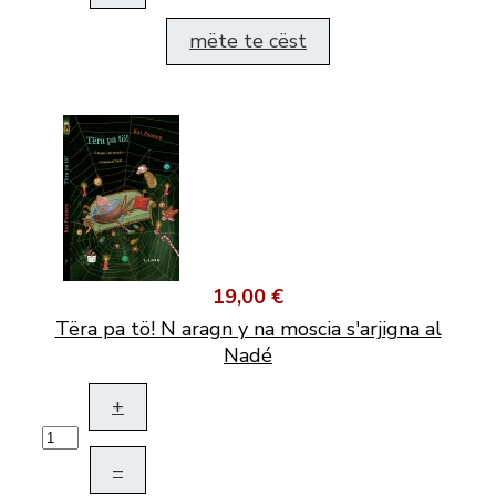
mëte te cëst
19,00 €
Tëra pa tö! N aragn y na moscia s'arjigna al
Nadé
+
–