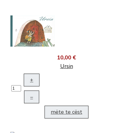
10,00 €
Ursin
+
–
mëte te cëst