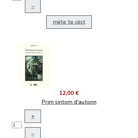
–
mëte te cëst
12,00 €
Prim sintom d'autonn
+
–