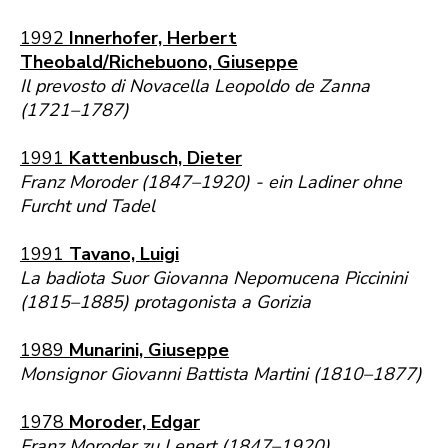
1992
Innerhofer, Herbert
Theobald/Richebuono, Giuseppe
Il prevosto di Novacella Leopoldo de Zanna
(1721–1787)
1991
Kattenbusch, Dieter
Franz Moroder (1847–1920) - ein Ladiner ohne
Furcht und Tadel
1991
Tavano, Luigi
La badiota Suor Giovanna Nepomucena Piccinini
(1815–1885) protagonista a Gorizia
1989
Munarini, Giuseppe
Monsignor Giovanni Battista Martini (1810–1877)
1978
Moroder, Edgar
Franz Moroder zu Lenert (1847–1920).