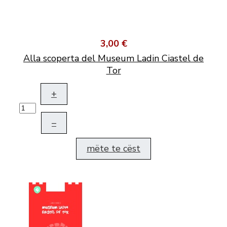
3,00 €
Alla scoperta del Museum Ladin Ciastel de
Tor
+
–
mëte te cëst