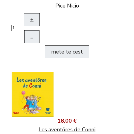
Pice Nicio
+
–
mëte te cëst
18,00 €
Les aventöres de Conni