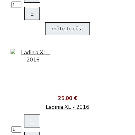
–
mëte te cëst
25,00 €
Ladinia XL - 2016
+