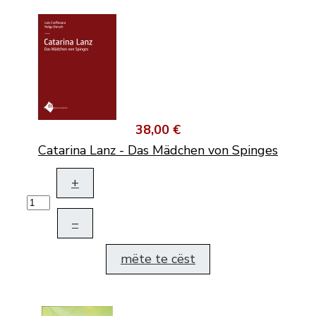
38,00 €
Catarina Lanz - Das Mädchen von Spinges
+
–
mëte te cëst