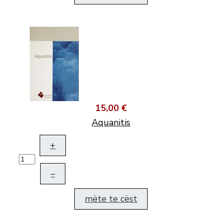
15,00 €
Aquanitis
+
–
mëte te cëst