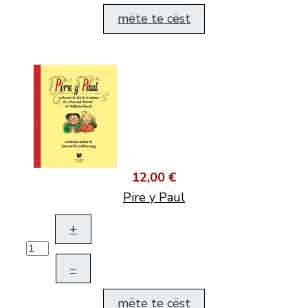
mëte te cëst
12,00 €
Pire y Paul
+
–
mëte te cëst