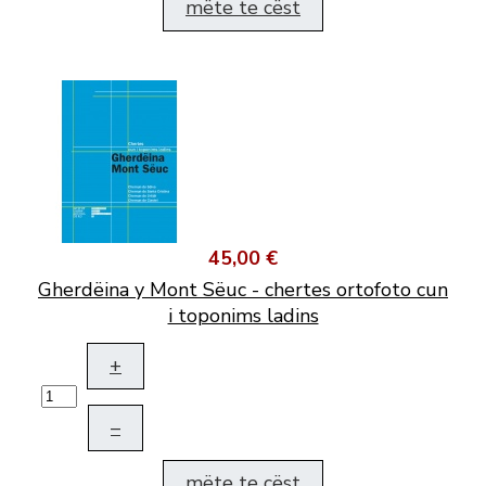
mëte te cëst
45,00 €
Gherdëina y Mont Sëuc - chertes ortofoto cun
i toponims ladins
+
–
mëte te cëst