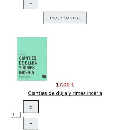
–
mëte te cëst
17,00 €
Cianties de dlijia y rimes incëria
+
–