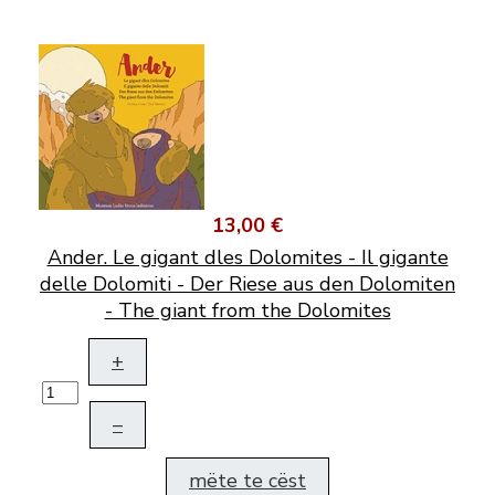
13,00 €
Ander. Le gigant dles Dolomites - Il gigante
delle Dolomiti - Der Riese aus den Dolomiten
- The giant from the Dolomites
+
–
mëte te cëst