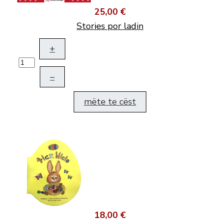
25,00 €
Stories por ladin
+
–
mëte te cëst
18,00 €