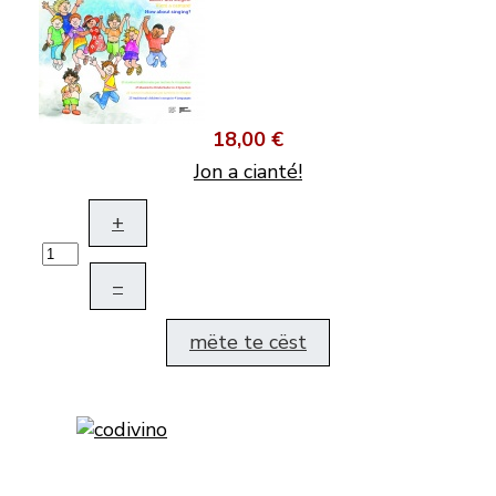
18,00 €
Jon a cianté!
+
–
mëte te cëst