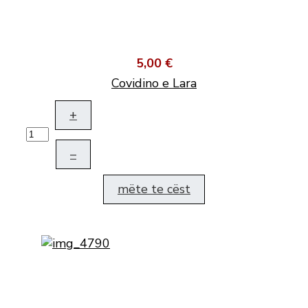
5,00 €
Covidino e Lara
+
–
mëte te cëst