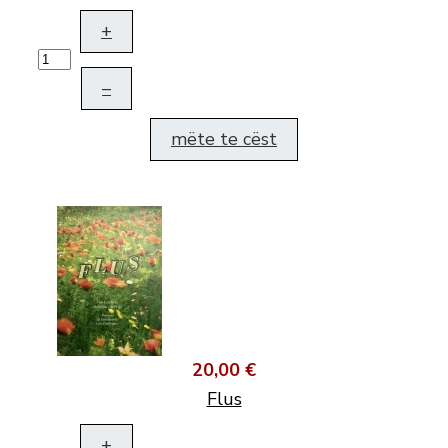
+
–
mëte te cëst
20,00 €
Flus
+