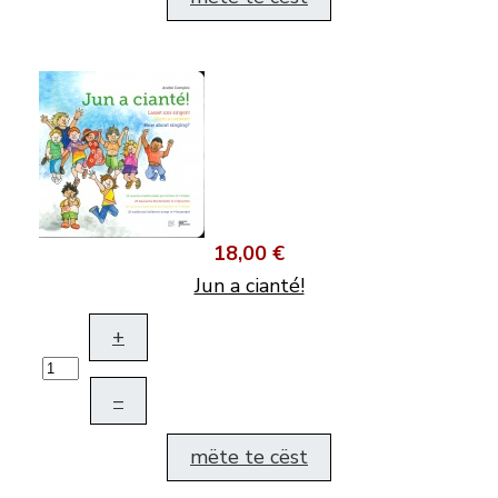
18,00 €
Jun a cianté!
+
–
mëte te cëst