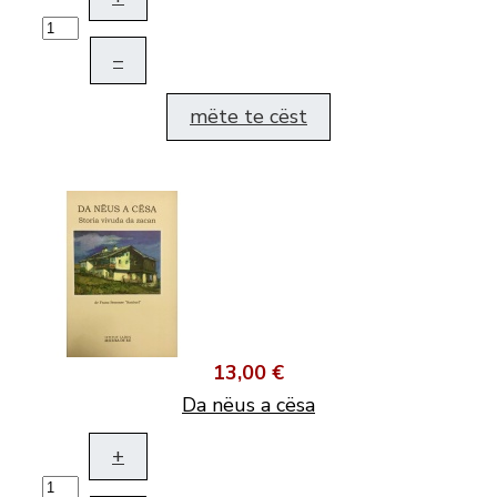
–
mëte te cëst
13,00 €
Da nëus a cësa
+