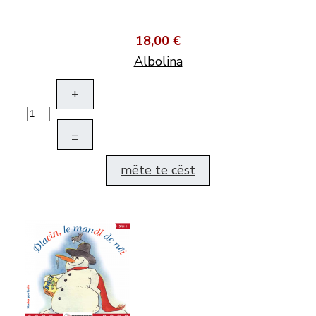
18,00 €
Albolina
+
–
mëte te cëst