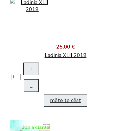
25,00 €
Ladinia XLII 2018
+
–
mëte te cëst