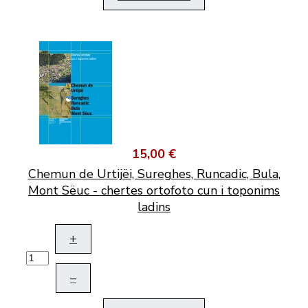
15,00 €
Chemun de Urtijëi, Sureghes, Runcadic, Bula,
Mont Sëuc - chertes ortofoto cun i toponims
ladins
+
–