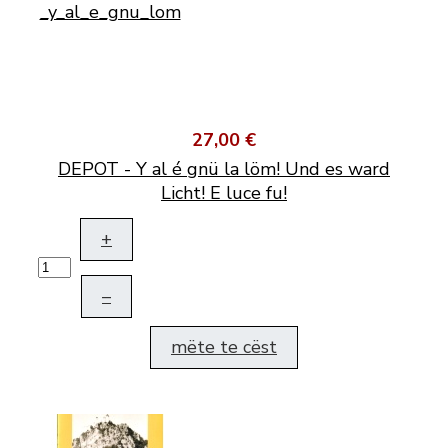
27,00 €
DEPOT - Y al é gnü la löm! Und es ward
Licht! E luce fu!
+
–
mëte te cëst