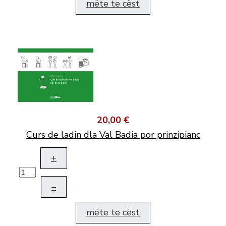
mëte te cëst
20,00 €
Curs de ladin dla Val Badia por prinzipianc
+
–
mëte te cëst