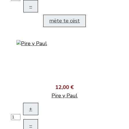
–
mëte te cëst
12,00 €
Pire y Paul
+
–