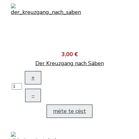
3,00 €
Der Kreuzgang nach Säben
+
–
mëte te cëst