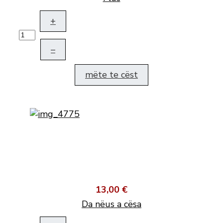
+
–
mëte te cëst
13,00 €
Da nëus a cësa