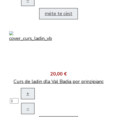
–
mëte te cëst
20,00 €
Curs de ladin dla Val Badia por prinzipianc
+
–