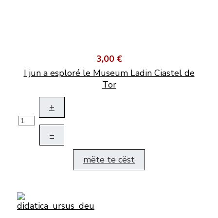
3,00 €
I jun a esploré le Museum Ladin Ciastel de
Tor
+
–
mëte te cëst