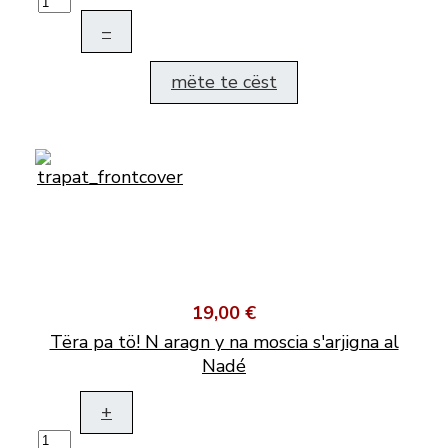
–
mëte te cëst
19,00 €
Tëra pa tö! N aragn y na moscia s'arjigna al
Nadé
+