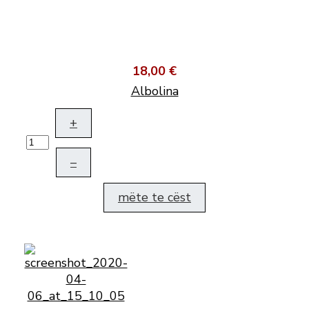
18,00 €
Albolina
+
–
mëte te cëst