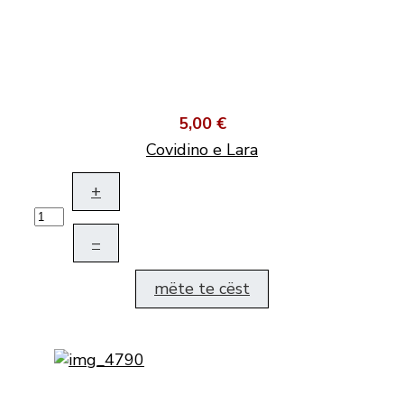
5,00 €
Covidino e Lara
+
–
mëte te cëst