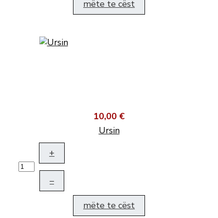
mëte te cëst
10,00 €
Ursin
+
–
mëte te cëst