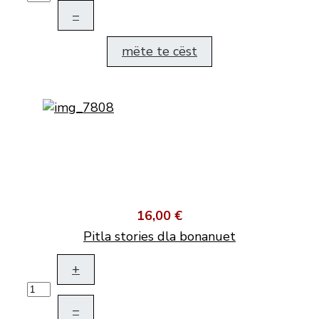
–
mëte te cëst
16,00 €
Pitla stories dla bonanuet
+
–