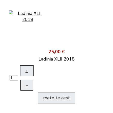
25,00 €
Ladinia XLII 2018
+
–
mëte te cëst