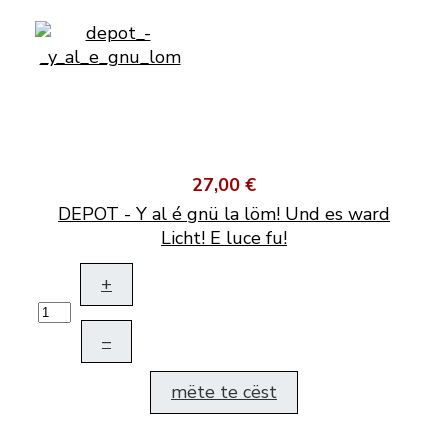
27,00 €
DEPOT - Y al é gnü la löm! Und es ward
Licht! E luce fu!
+
–
mëte te cëst