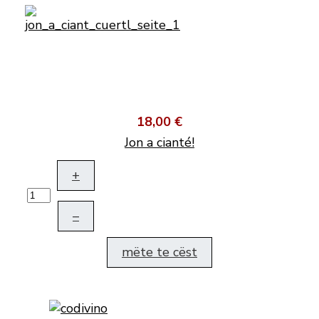
18,00 €
Jon a cianté!
+
–
mëte te cëst