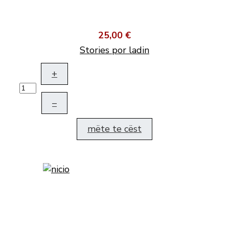
25,00 €
Stories por ladin
+
–
mëte te cëst