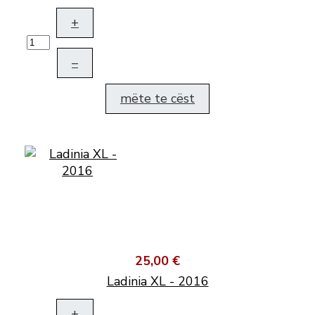
+
–
mëte te cëst
25,00 €
Ladinia XL - 2016
+