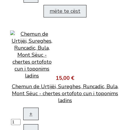
mëte te cëst
15,00 €
Chemun de Urtijëi, Sureghes, Runcadic, Bula,
Mont Sëuc - chertes ortofoto cun i toponims
ladins
+