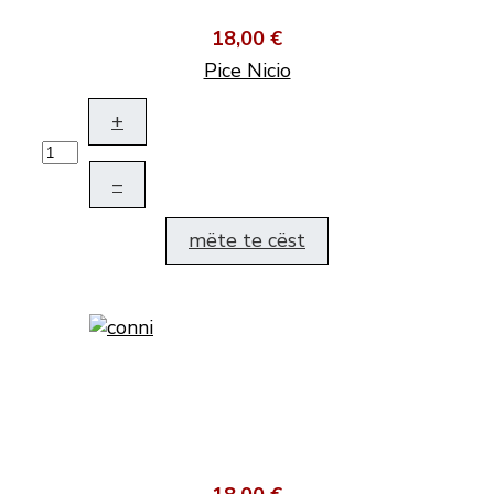
18,00 €
Pice Nicio
+
–
mëte te cëst