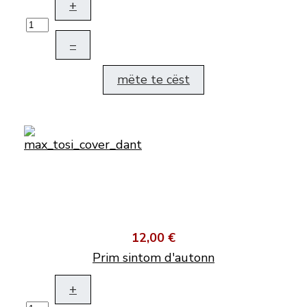
+
–
mëte te cëst
12,00 €
Prim sintom d'autonn
+