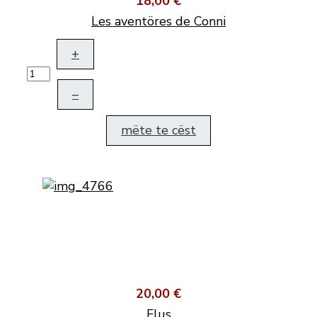
18,00 €
Les aventöres de Conni
+
–
mëte te cëst
20,00 €
Flus