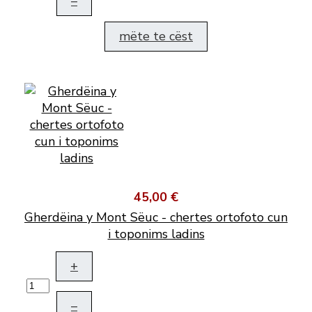
–
mëte te cëst
45,00 €
Gherdëina y Mont Sëuc - chertes ortofoto cun
i toponims ladins
+
–