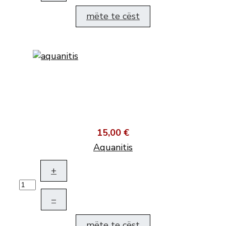
mëte te cëst
15,00 €
Aquanitis
+
–
mëte te cëst