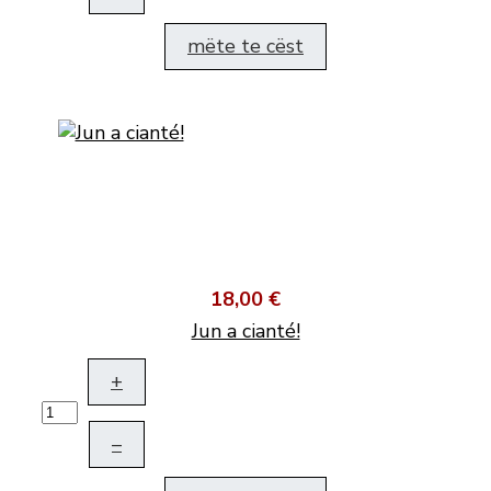
mëte te cëst
18,00 €
Jun a cianté!
+
–