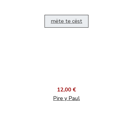
mëte te cëst
12,00 €
Pire y Paul