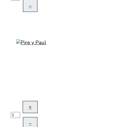
–
+
–