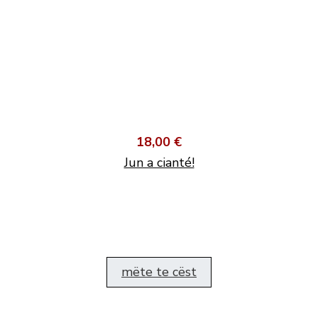
18,00 €
Jun a cianté!
mëte te cëst