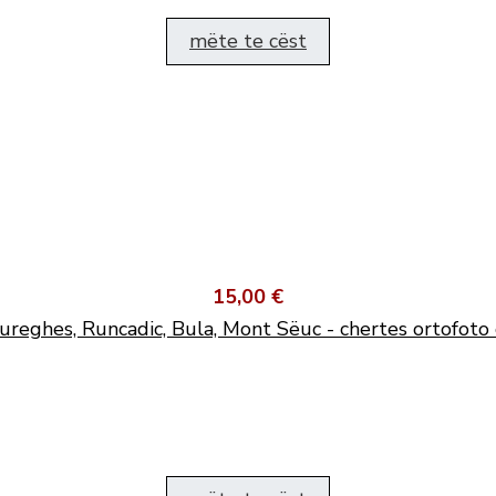
mëte te cëst
15,00 €
ureghes, Runcadic, Bula, Mont Sëuc - chertes ortofoto 