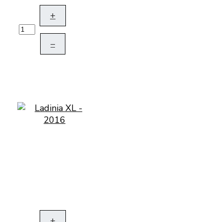
+
–
+