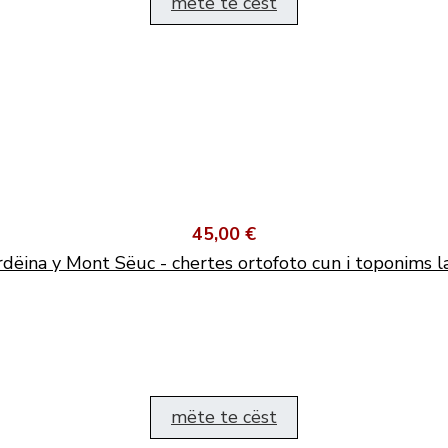
mëte te cëst
45,00 €
dëina y Mont Sëuc - chertes ortofoto cun i toponims l
mëte te cëst