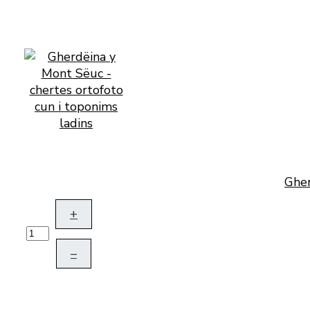
Gher
+
–