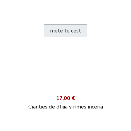
mëte te cëst
17,00 €
Cianties de dlijia y rimes incëria