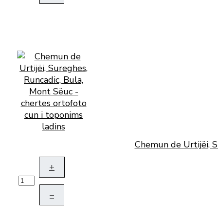
Chemun de Urtijëi, S
+
–