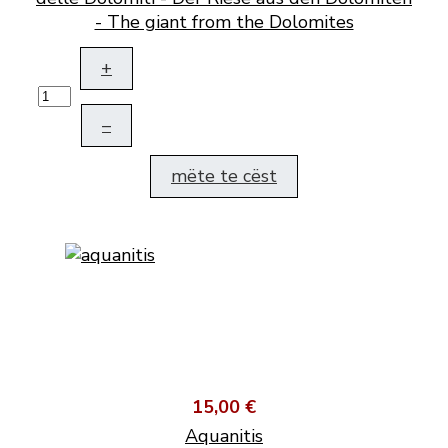
- The giant from the Dolomites
+
–
mëte te cëst
15,00 €
Aquanitis