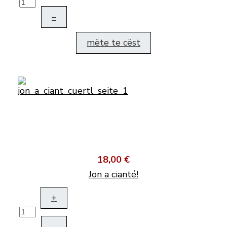
–
mëte te cëst
18,00 €
Jon a cianté!
+
–