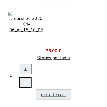
25,00 €
Stories por ladin
+
–
mëte te cëst