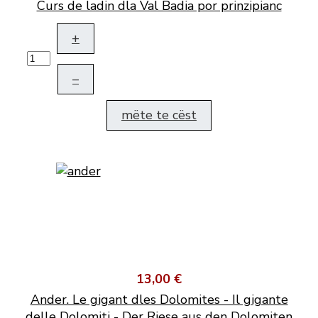
Curs de ladin dla Val Badia por prinzipianc
+
–
mëte te cëst
13,00 €
Ander. Le gigant dles Dolomites - Il gigante
delle Dolomiti - Der Riese aus den Dolomiten