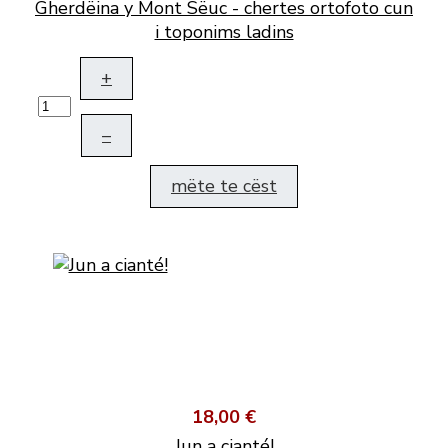
Gherdëina y Mont Sëuc - chertes ortofoto cun
i toponims ladins
+
–
mëte te cëst
18,00 €
Jun a cianté!