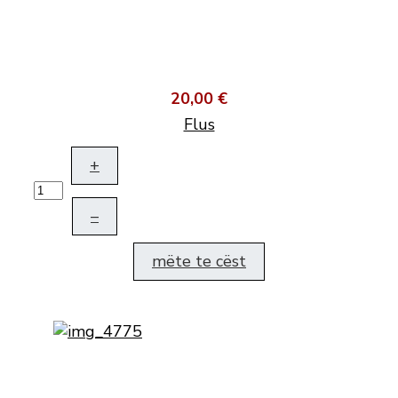
20,00 €
Flus
+
–
mëte te cëst