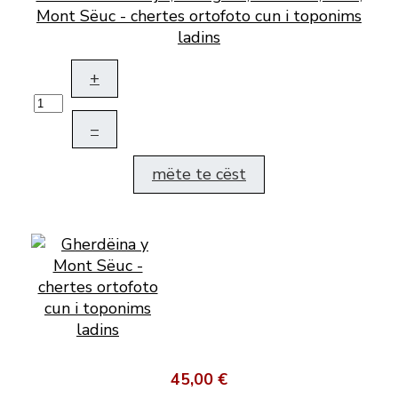
Mont Sëuc - chertes ortofoto cun i toponims
ladins
+
–
mëte te cëst
45,00 €