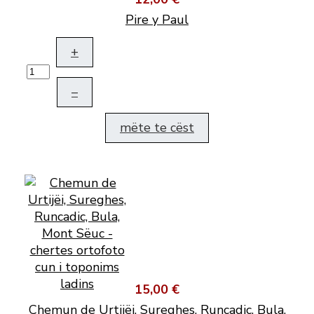
Pire y Paul
+
–
mëte te cëst
15,00 €
Chemun de Urtijëi, Sureghes, Runcadic, Bula,