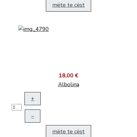
mëte te cëst
18,00 €
Albolina
+
–
mëte te cëst