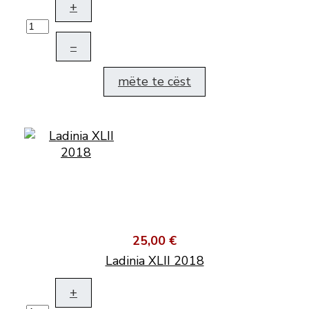
+
–
mëte te cëst
25,00 €
Ladinia XLII 2018
+