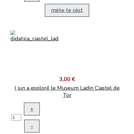
mëte te cëst
3,00 €
I jun a esploré le Museum Ladin Ciastel de
Tor
+
–