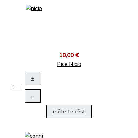
18,00 €
Pice Nicio
+
–
mëte te cëst