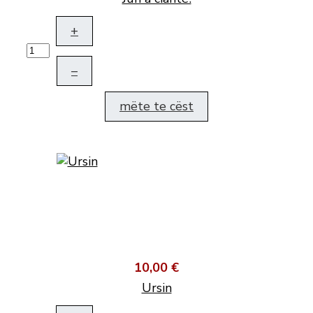
+
–
mëte te cëst
10,00 €
Ursin