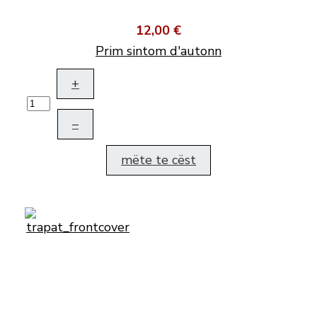
12,00 €
Prim sintom d'autonn
+
–
mëte te cëst