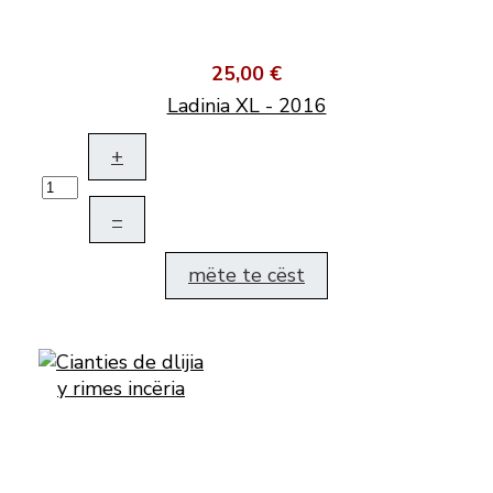
25,00 €
Ladinia XL - 2016
+
–
mëte te cëst