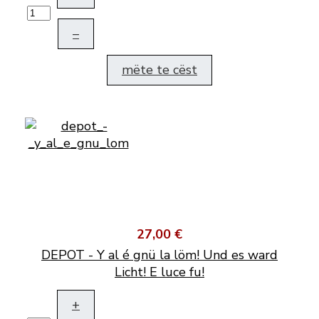
–
mëte te cëst
27,00 €
DEPOT - Y al é gnü la löm! Und es ward
Licht! E luce fu!
+