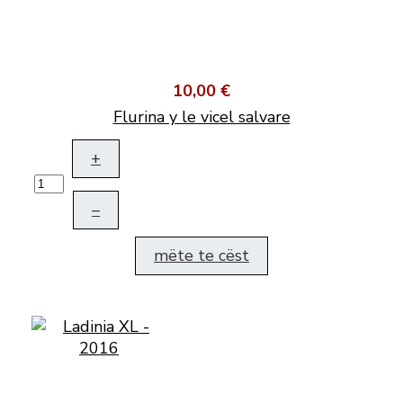
10,00 €
Flurina y le vicel salvare
+
–
mëte te cëst