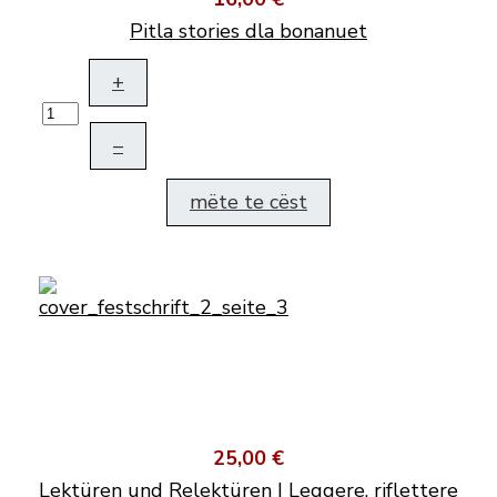
Pitla stories dla bonanuet
+
–
mëte te cëst
25,00 €
Lektüren und Relektüren | Leggere, riflettere