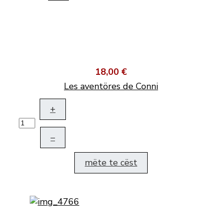
18,00 €
Les aventöres de Conni
+
–
mëte te cëst