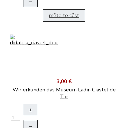
–
mëte te cëst
3,00 €
Wir erkunden das Museum Ladin Ciastel de
Tor
+
–