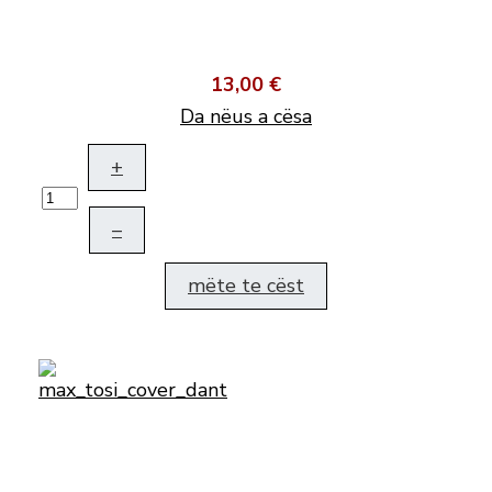
13,00 €
Da nëus a cësa
+
–
mëte te cëst