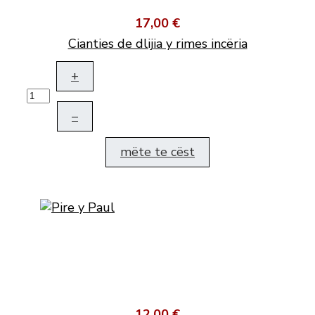
17,00 €
Cianties de dlijia y rimes incëria
+
–
mëte te cëst
12,00 €