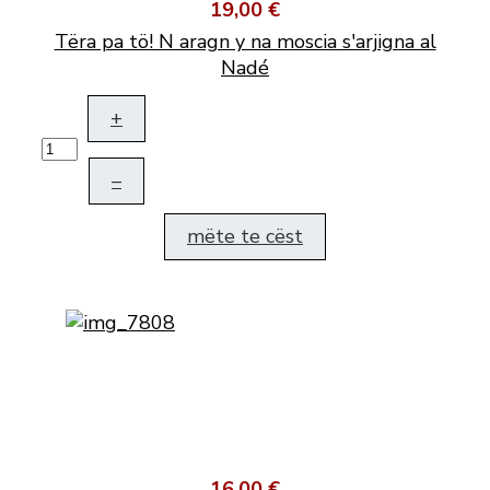
19,00 €
Tëra pa tö! N aragn y na moscia s'arjigna al
Nadé
+
–
mëte te cëst
16,00 €