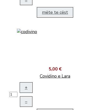
mëte te cëst
5,00 €
Covidino e Lara
+
–