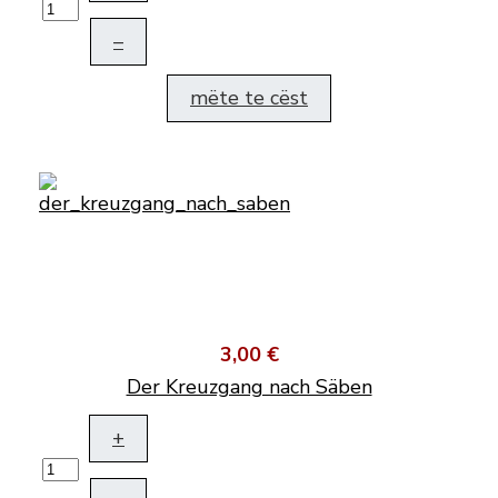
–
mëte te cëst
3,00 €
Der Kreuzgang nach Säben
+