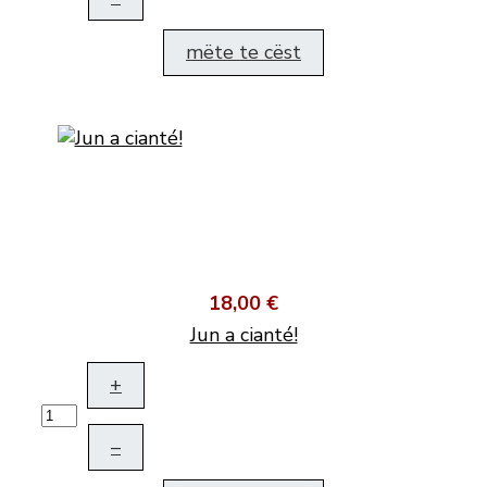
mëte te cëst
18,00 €
Jun a cianté!
+
–