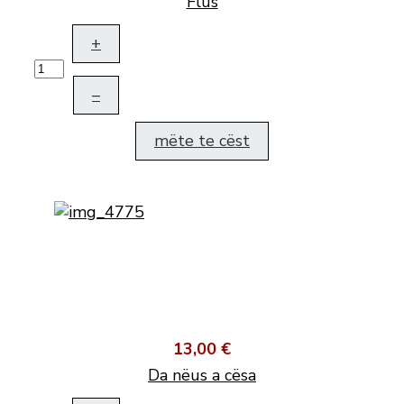
Flus
+
–
mëte te cëst
13,00 €
Da nëus a cësa