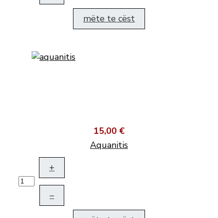
mëte te cëst
15,00 €
Aquanitis
+
–