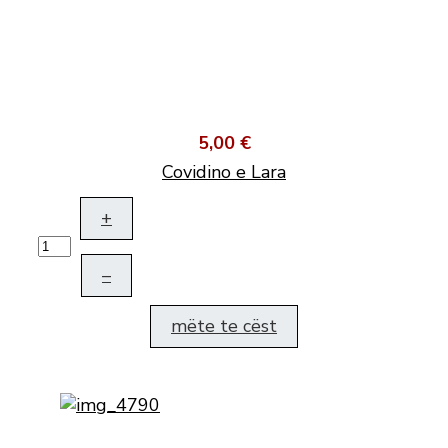
5,00 €
Covidino e Lara
+
–
mëte te cëst