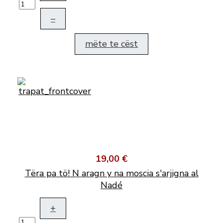
–
mëte te cëst
19,00 €
Tëra pa tö! N aragn y na moscia s'arjigna al
Nadé
+