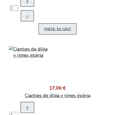
+
–
mëte te cëst
17,00 €
Cianties de dlijia y rimes incëria
+