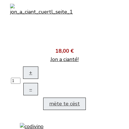
18,00 €
Jon a cianté!
+
–
mëte te cëst