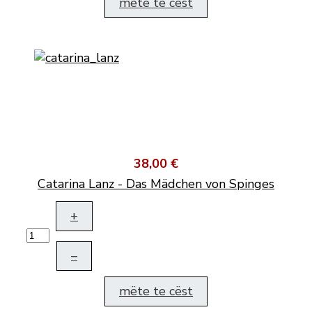
mëte te cëst
38,00 €
Catarina Lanz - Das Mädchen von Spinges
+
–
mëte te cëst