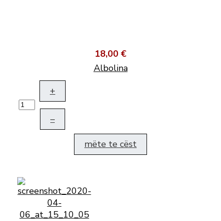
18,00 €
Albolina
+
–
mëte te cëst