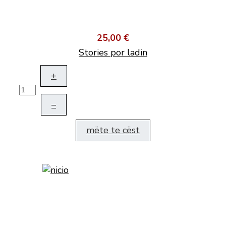
25,00 €
Stories por ladin
+
–
mëte te cëst