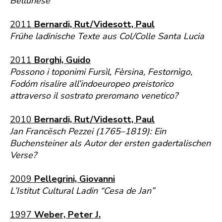
Bellunese
2011
Bernardi, Rut/Videsott, Paul
Frühe ladinische Texte aus Col/Colle Santa Lucia
2011
Borghi, Guido
Possono i toponimi Fursìl, Fèrsina, Festornìgo,
Fodóm risalire all’indoeuropeo preistorico
attraverso il sostrato preromano venetico?
2010
Bernardi, Rut/Videsott, Paul
Jan Francësch Pezzei (1765–1819): Ein
Buchensteiner als Autor der ersten gadertalischen
Verse?
2009
Pellegrini, Giovanni
L’Istitut Cultural Ladin “Cesa de Jan”
1997
Weber, Peter J.