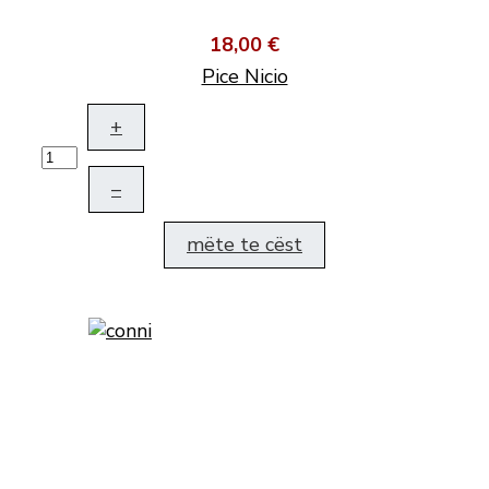
18,00 €
Pice Nicio
+
–
mëte te cëst