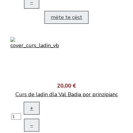
–
mëte te cëst
20,00 €
Curs de ladin dla Val Badia por prinzipianc
+
–