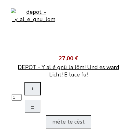
27,00 €
DEPOT - Y al é gnü la löm! Und es ward
Licht! E luce fu!
+
–
mëte te cëst