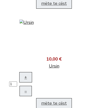
mëte te cëst
10,00 €
Ursin
+
–
mëte te cëst