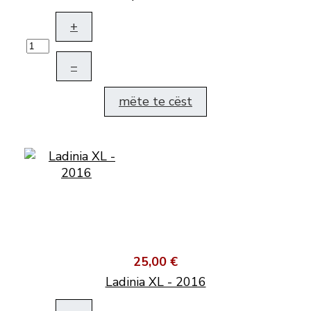
+
–
mëte te cëst
25,00 €
Ladinia XL - 2016