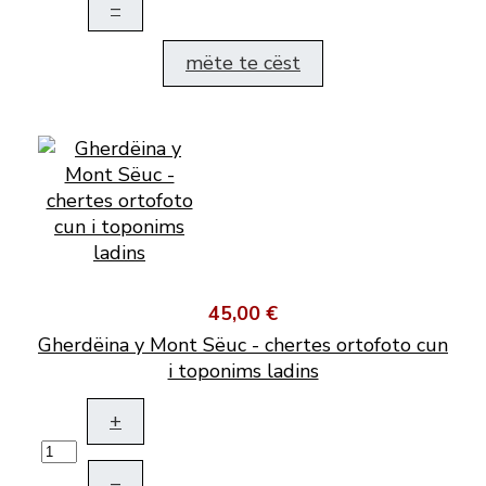
–
mëte te cëst
45,00 €
Gherdëina y Mont Sëuc - chertes ortofoto cun
i toponims ladins
+
–