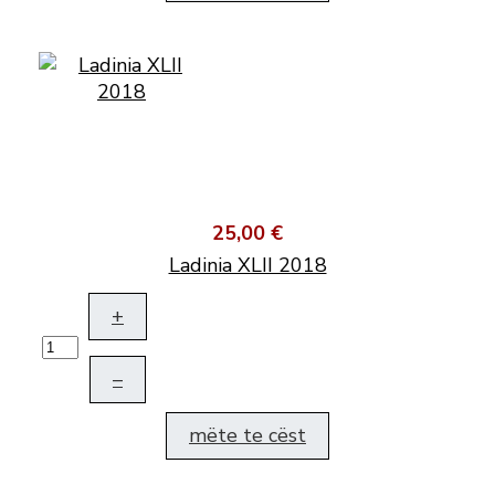
25,00 €
Ladinia XLII 2018
+
–
mëte te cëst