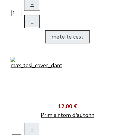
+
–
mëte te cëst
12,00 €
Prim sintom d'autonn
+