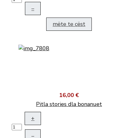
–
mëte te cëst
16,00 €
Pitla stories dla bonanuet
+
–