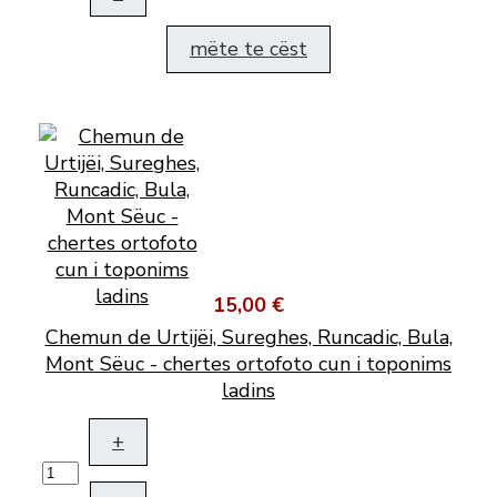
mëte te cëst
15,00 €
Chemun de Urtijëi, Sureghes, Runcadic, Bula,
Mont Sëuc - chertes ortofoto cun i toponims
ladins
+