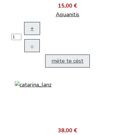
15,00 €
Aquanitis
+
–
mëte te cëst
38,00 €