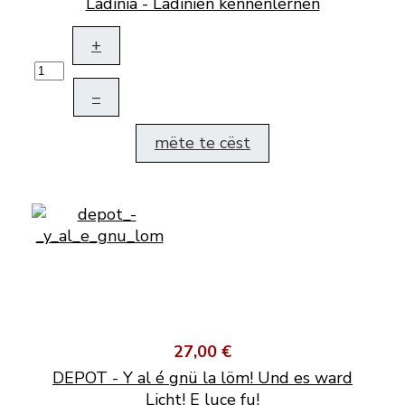
Ladinia - Ladinien kennenlernen
+
–
mëte te cëst
27,00 €
DEPOT - Y al é gnü la löm! Und es ward
Licht! E luce fu!