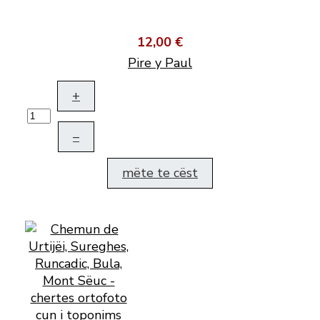
12,00 €
Pire y Paul
+
–
mëte te cëst