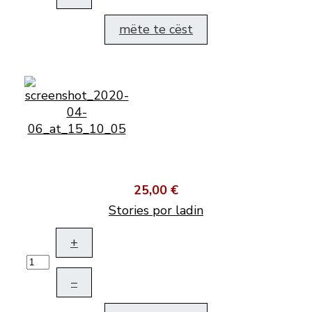
mëte te cëst
25,00 €
Stories por ladin
+
–