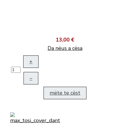
13,00 €
Da nëus a cësa
+
–
mëte te cëst