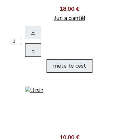
18,00 €
Jun a cianté!
+
–
mëte te cëst
10,00 €