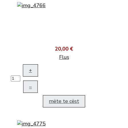
20,00 €
Flus
+
–
mëte te cëst