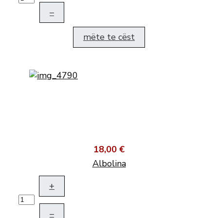
–
mëte te cëst
18,00 €
Albolina
+
–