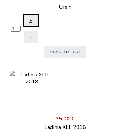
Ursin
+
–
mëte te cëst
25,00 €
Ladinia XLII 2018