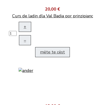
20,00 €
Curs de ladin dla Val Badia por prinzipianc
+
–
mëte te cëst