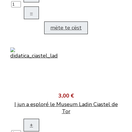
–
mëte te cëst
3,00 €
I jun a esploré le Museum Ladin Ciastel de
Tor
+