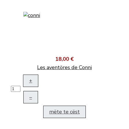
18,00 €
Les aventöres de Conni
+
–
mëte te cëst