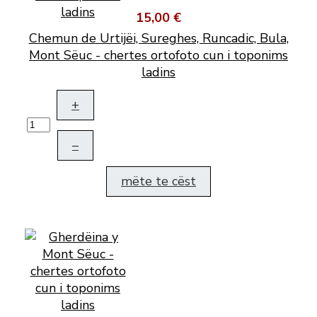
15,00 €
Chemun de Urtijëi, Sureghes, Runcadic, Bula,
Mont Sëuc - chertes ortofoto cun i toponims
ladins
+
–
mëte te cëst