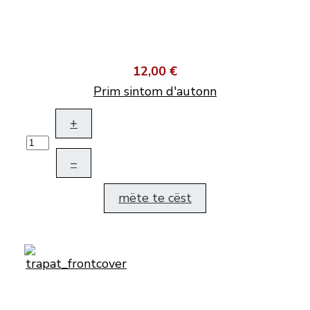
12,00 €
Prim sintom d'autonn
+
–
mëte te cëst