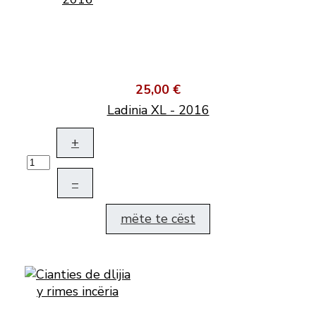
25,00 €
Ladinia XL - 2016
+
–
mëte te cëst