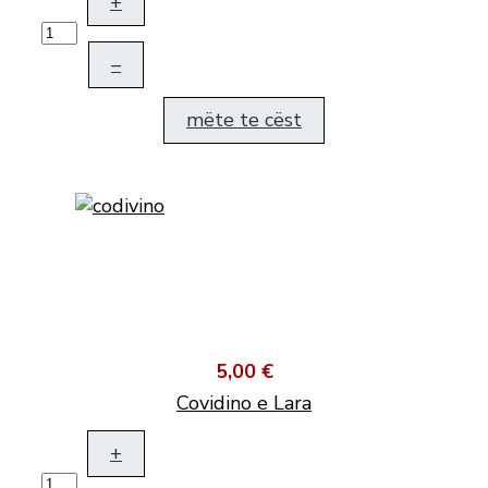
+
–
mëte te cëst
5,00 €
Covidino e Lara
+