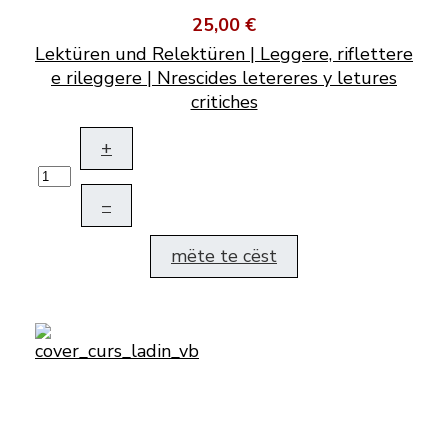
25,00 €
Lektüren und Relektüren | Leggere, riflettere
e rileggere | Nrescides letereres y letures
critiches
+
–
mëte te cëst