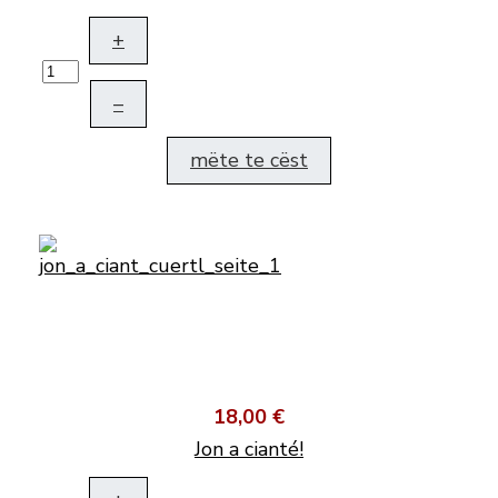
+
–
mëte te cëst
18,00 €
Jon a cianté!