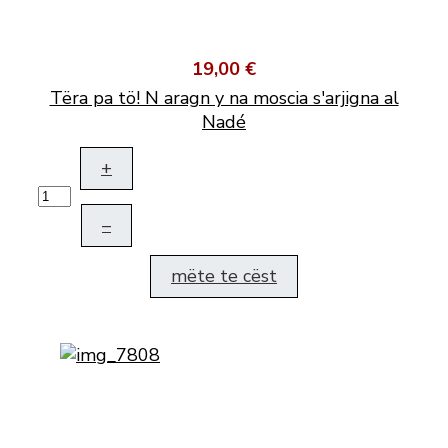
19,00 €
Tëra pa tö! N aragn y na moscia s'arjigna al
Nadé
+
–
mëte te cëst