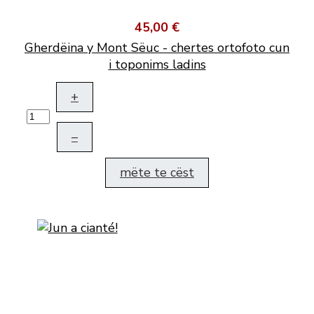
45,00 €
Gherdëina y Mont Sëuc - chertes ortofoto cun
i toponims ladins
+
–
mëte te cëst