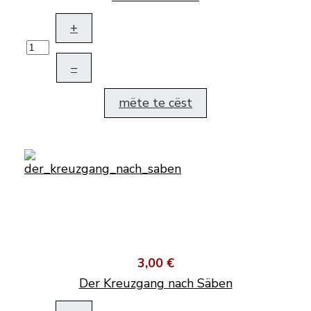
+
–
mëte te cëst
3,00 €
Der Kreuzgang nach Säben