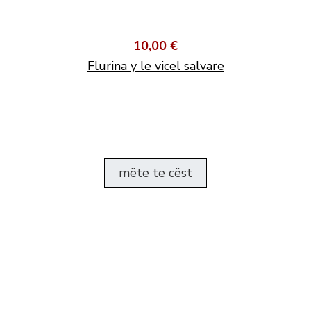
10,00 €
Flurina y le vicel salvare
mëte te cëst