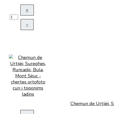
+
–
Chemun de Urtijëi, S