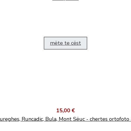
mëte te cëst
15,00 €
ureghes, Runcadic, Bula, Mont Sëuc - chertes ortofoto 