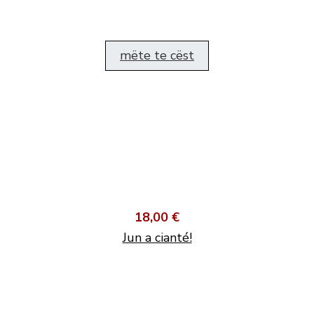
mëte te cëst
18,00 €
Jun a cianté!