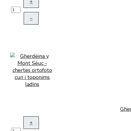
+
–
Gher
+