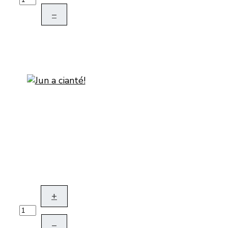
–
+
–