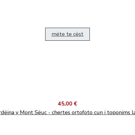
mëte te cëst
45,00 €
dëina y Mont Sëuc - chertes ortofoto cun i toponims l