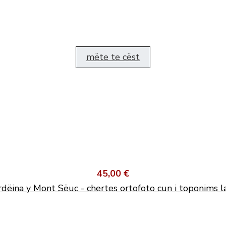
mëte te cëst
45,00 €
dëina y Mont Sëuc - chertes ortofoto cun i toponims l