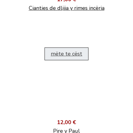
Cianties de dlijia y rimes incëria
mëte te cëst
12,00 €
Pire y Paul