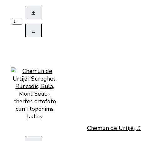
+
–
Chemun de Urtijëi, S