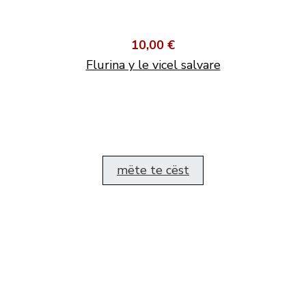
10,00 €
Flurina y le vicel salvare
mëte te cëst