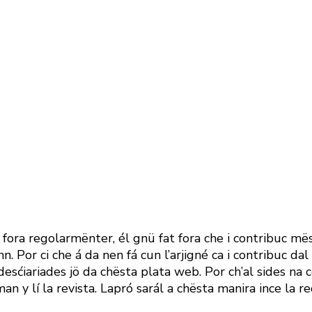
 fora regolarmënter, él gn
ü
fat fora che i contribuc mës
n
n
. Por ci che á da nen fá cun l’arjigné ca i contribuc d
desćiariades jö da chësta plata web.
Por ch’al sides
na c
man y lí la revista. Lapró sarál a chësta manira
i
nce la re