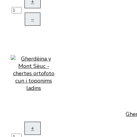
+
–
Gher
+