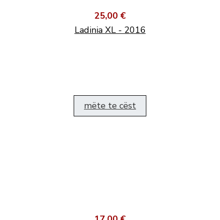
25,00 €
Ladinia XL - 2016
mëte te cëst
17,00 €