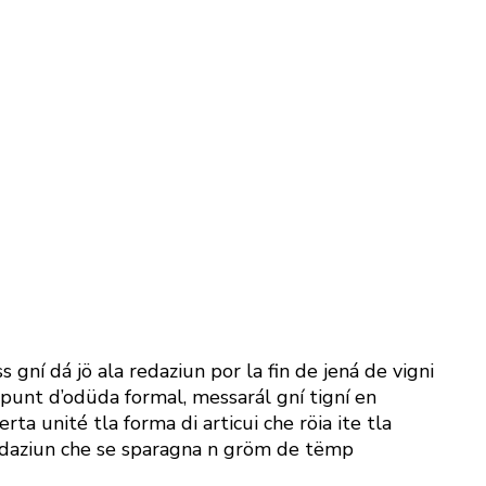
s gní dá j
ö
ala redazi
u
n p
o
r la fin de jená de vigni
al punt d’odüda formal, messarál gní tigní en
erta unité tla forma di articui che
röia
ite tla
dazi
u
n che se sparagna n gr
ö
m de tëmp