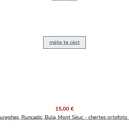
mëte te cëst
15,00 €
ureghes, Runcadic, Bula, Mont Sëuc - chertes ortofoto 