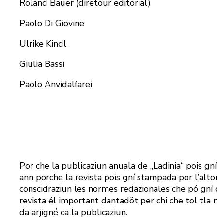
Roland Bauer (diretour editorial)
Paolo Di Giovine
Ulrike Kindl
Giulia Bassi
Paolo Anvidalfarei
Por che
la publicazi
u
n anuala de
„
Ladinia
“ pois
gní
ann
por
che la revista
pois
gní stamp
a
da p
or
l
’
a
l
to
conscidraziun les normes redazionales che pó gní 
revista él important dantad
ö
t per chi che tol tla 
da
arjigné
ca la publicazi
u
n.