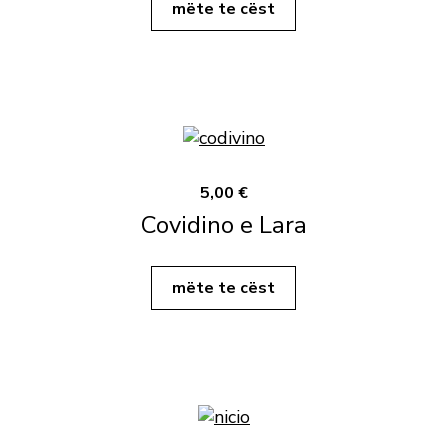
mëte te cëst
5,00 €
Covidino e Lara
mëte te cëst