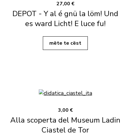
27,00 €
DEPOT - Y al é gnü la löm! Und
es ward Licht! E luce fu!
mëte te cëst
3,00 €
Alla scoperta del Museum Ladin
Ciastel de Tor