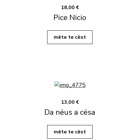
18,00 €
Pice Nicio
mëte te cëst
13,00 €
Da nëus a cësa
mëte te cëst