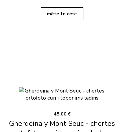
mëte te cëst
45,00 €
Gherdëina y Mont Sëuc - chertes