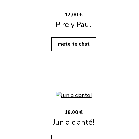
12,00 €
Pire y Paul
mëte te cëst
18,00 €
Jun a cianté!