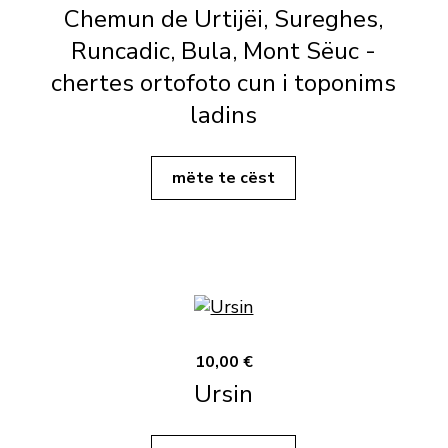
Chemun de Urtijëi, Sureghes,
Runcadic, Bula, Mont Sëuc -
chertes ortofoto cun i toponims
ladins
mëte te cëst
10,00 €
Ursin