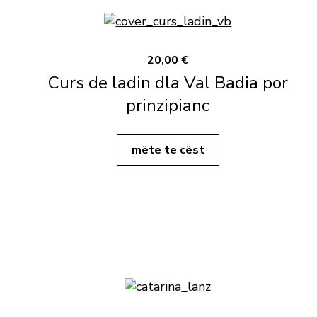
20,00 €
Curs de ladin dla Val Badia por
prinzipianc
mëte te cëst