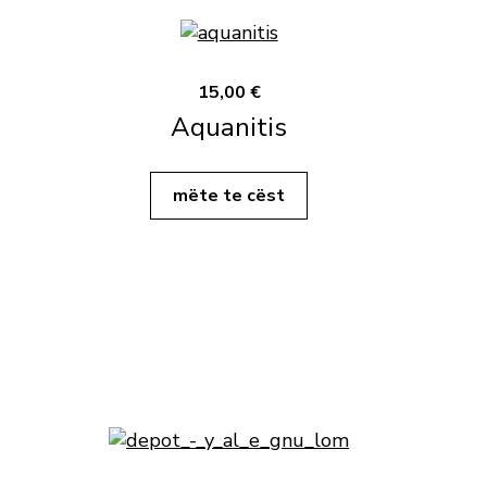
15,00 €
Aquanitis
mëte te cëst