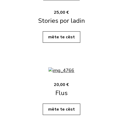
25,00 €
Stories por ladin
mëte te cëst
20,00 €
Flus
mëte te cëst