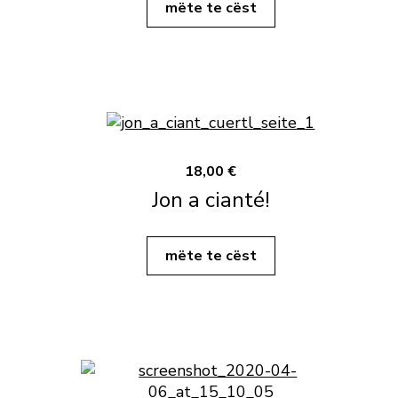
mëte te cëst
18,00 €
Jon a cianté!
mëte te cëst