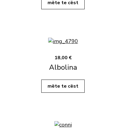
mëte te cëst
18,00 €
Albolina
mëte te cëst