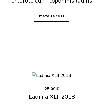
ortofoto cun i toponims ladins
mëte te cëst
25,00 €
Ladinia XLII 2018