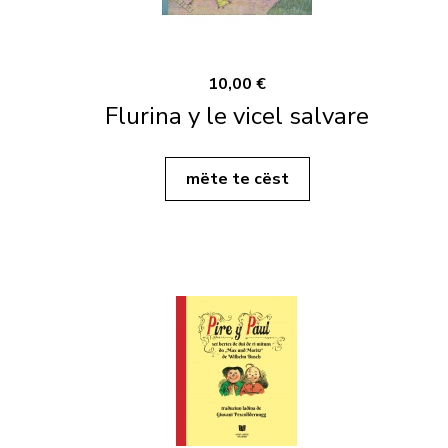
10,00 €
Flurina y le vicel salvare
mëte te cëst