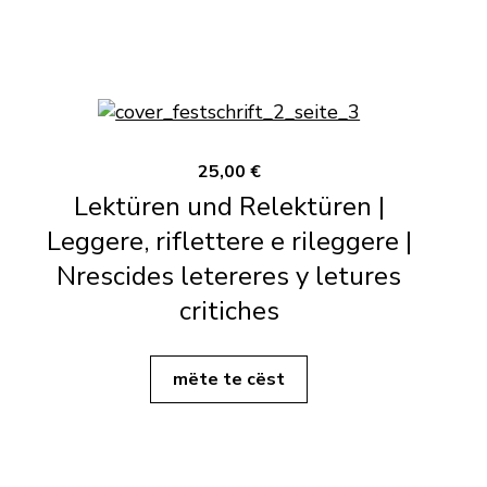
25,00 €
Lektüren und Relektüren |
Leggere, riflettere e rileggere |
Nrescides letereres y letures
critiches
mëte te cëst