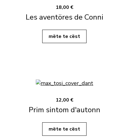
18,00 €
Les aventöres de Conni
mëte te cëst
12,00 €
Prim sintom d'autonn
mëte te cëst