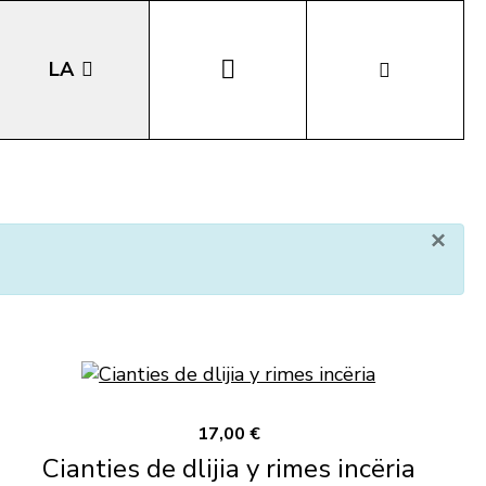
LA
EN
DE
×
IT
17,00 €
Cianties de dlijia y rimes incëria