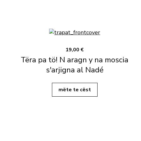
19,00 €
Tëra pa tö! N aragn y na moscia
s'arjigna al Nadé
mëte te cëst