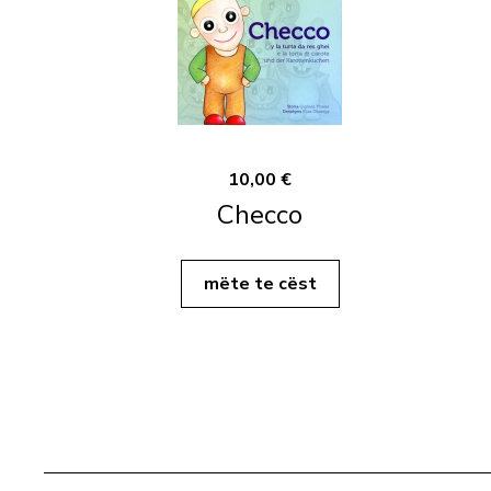
10,00 €
Checco
mëte te cëst