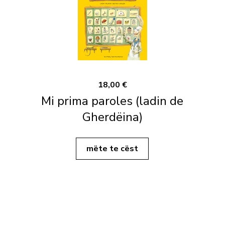
18,00 €
Mi prima paroles (ladin de
Gherdëina)
mëte te cëst