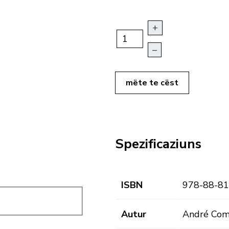
+
–
mëte te cëst
Spezificaziuns
ISBN
978-88-81
Autur
André Com