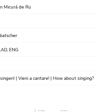
in Micurá de Rü
batscher
 LAD, ENG
singen! | Vieni a cantare! | How about singing?