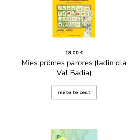
18,00 €
Mies prömes parores (ladin dla
Val Badia)
mëte te cëst