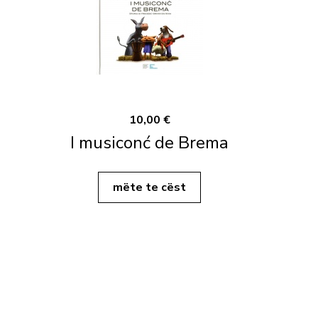
10,00 €
I musiconć de Brema
mëte te cëst